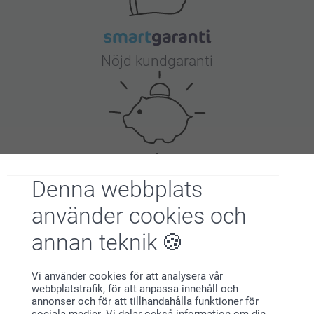
Nöjd kundgaranti
Denna webbplats
Bonus på alla dina köp
använder cookies och
annan teknik
Vi använder cookies för att analysera vår
webbplatstrafik, för att anpassa innehåll och
annonser och för att tillhandahålla funktioner för
Letar du efter inspiration?