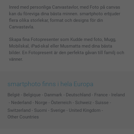
Fotoramar & Tillbehör
Inred med personliga Canvastavlor, med Foto på canvas
kan du föreviga dina bästa minnen. smartphoto erbjuder
Presentkort
flera olika storlekar, format och designs för din
Alla fotoprodukter
Canvastavla.
Skapa fina Fotopresenter som Kudde med foto, Mugg,
Mobilskal, iPad-skal eller Musmatta med dina bästa
bilder. En Fotopresent är den perfekta gåvan till familj och
vänner.
smartphoto finns i hela Europa
België
-
Belgique
-
Danmark
-
Deutschland
-
France
-
Ireland
-
Nederland
-
Norge
-
Österreich
-
Schweiz
-
Suisse
-
Switzerland
-
Suomi
-
Sverige
-
United Kingdom
-
Other Countries