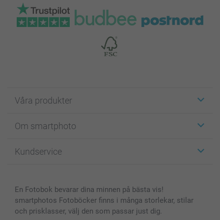
Våra produkter
Etiketter
Om smartphoto
Fotokort
Fotopresenter
Om smartphoto
Kundservice
Fotoböcker
För affiliates
Canvas & Väggdekoration
Allmän integritetspolicy
Kontakta oss & FAQ
Bilder, Fotoförstoring & Fotohäften
Cookie Policy
smartgaranti
En Fotobok bevarar dina minnen på bästa vis!
Skal till Mobil & Surfplatta
Sitemap
smartbonus
smartphotos Fotoböcker finns i många storlekar, stilar
MyNameBook
Villkor och garantier
Priser & betalning
och prisklasser, välj den som passar just dig.
Fotoalmanackor & Fotoagenda
Investor Relations
Status på beställningar