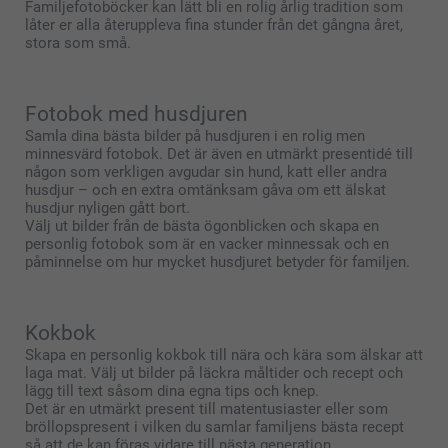
Familjefotoböcker kan lätt bli en rolig årlig tradition som
låter er alla återuppleva fina stunder från det gångna året,
stora som små.
Fotobok med husdjuren
Samla dina bästa bilder på husdjuren i en rolig men
minnesvärd fotobok. Det är även en utmärkt presentidé till
någon som verkligen avgudar sin hund, katt eller andra
husdjur – och en extra omtänksam gåva om ett älskat
husdjur nyligen gått bort.
Välj ut bilder från de bästa ögonblicken och skapa en
personlig fotobok som är en vacker minnessak och en
påminnelse om hur mycket husdjuret betyder för familjen.
Kokbok
Skapa en personlig kokbok till nära och kära som älskar att
laga mat. Välj ut bilder på läckra måltider och recept och
lägg till text såsom dina egna tips och knep.
Det är en utmärkt present till matentusiaster eller som
bröllopspresent i vilken du samlar familjens bästa recept
så att de kan föras vidare till nästa generation.