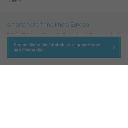
vänner.
smartphoto finns i hela Europa
België
-
Belgique
-
Danmark
-
Deutschland
-
France
-
Ireland
-
Nederland
-
Norge
-
Österreich
-
Schweiz
-
Suisse
-
Personalisera din Fotobok stor liggande med
Switzerland
-
Suomi
-
Sverige
-
United Kingdom
-
hårt bildomslag
Other Countries
Alla priser är i svenska kronor (SEK), inklusive moms och exklusive porto.
© smartphoto group. All rights reserved