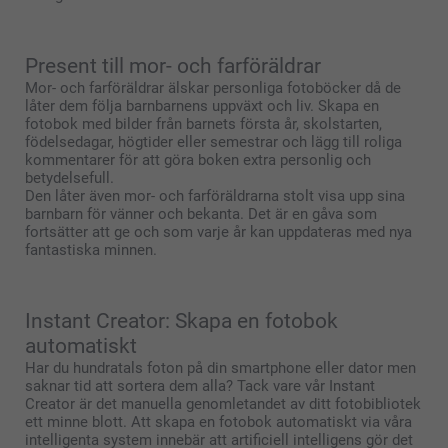
Present till mor- och farföräldrar
Mor- och farföräldrar älskar personliga fotoböcker då de
låter dem följa barnbarnens uppväxt och liv. Skapa en
fotobok med bilder från barnets första år, skolstarten,
födelsedagar, högtider eller semestrar och lägg till roliga
kommentarer för att göra boken extra personlig och
betydelsefull.
Den låter även mor- och farföräldrarna stolt visa upp sina
barnbarn för vänner och bekanta. Det är en gåva som
fortsätter att ge och som varje år kan uppdateras med nya
fantastiska minnen.
Instant Creator: Skapa en fotobok
automatiskt
Har du hundratals foton på din smartphone eller dator men
saknar tid att sortera dem alla? Tack vare vår Instant
Creator är det manuella genomletandet av ditt fotobibliotek
ett minne blott. Att skapa en fotobok automatiskt via våra
intelligenta system innebär att artificiell intelligens gör det