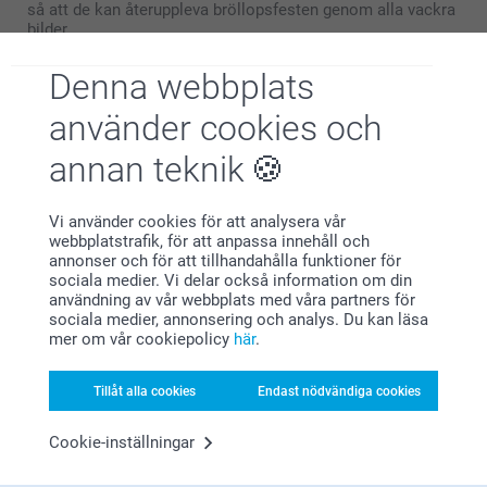
så att de kan återuppleva bröllopsfesten genom alla vackra
bilder.
Du kan även ge bort exemplar till bröllopsgästerna och
lägga till en personlig hälsning där du tackar dem för att de
Denna webbplats
ville dela dagen med er och för eventuella
bröllopspresenter.
använder cookies och
annan teknik
Fotobok till det nydöpta barnet
Dopet är för många barn en av livets första stora händelser,
Vi använder cookies för att analysera vår
och en fotobok är det perfekta sättet att föreviga den här
webbplatstrafik, för att anpassa innehåll och
dagen på.
annonser och för att tillhandahålla funktioner för
Skapa en vacker dopbok med bilder från ceremonin, på den
sociala medier. Vi delar också information om din
stolta familjen och gudföräldrarna, och alla dekorationer
användning av vår webbplats med våra partners för
och doppresenter.
sociala medier, annonsering och analys. Du kan läsa
Lägg till text som beskriver viktiga ögonblick. En fotobok
mer om vår cookiepolicy
här
.
från dopet blir ett varaktigt minne som barnet och familjen
kan blicka tillbaka på med ett leende. Se även våra många
andra fina
produkter för dop
.
Tillåt alla cookies
Endast nödvändiga cookies
Cookie-inställningar
Fotobok för konfirmationen
Konfirmationen markerar för många övergången från barn