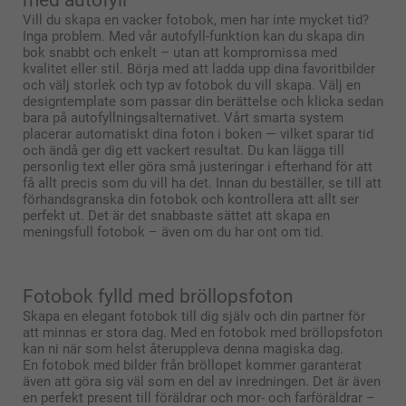
Vill du skapa en vacker fotobok, men har inte mycket tid?
Inga problem. Med vår autofyll-funktion kan du skapa din
bok snabbt och enkelt – utan att kompromissa med
kvalitet eller stil. Börja med att ladda upp dina favoritbilder
och välj storlek och typ av fotobok du vill skapa. Välj en
designtemplate som passar din berättelse och klicka sedan
bara på autofyllningsalternativet. Vårt smarta system
placerar automatiskt dina foton i boken — vilket sparar tid
och ändå ger dig ett vackert resultat. Du kan lägga till
personlig text eller göra små justeringar i efterhand för att
få allt precis som du vill ha det. Innan du beställer, se till att
förhandsgranska din fotobok och kontrollera att allt ser
perfekt ut. Det är det snabbaste sättet att skapa en
meningsfull fotobok – även om du har ont om tid.
Fotobok fylld med bröllopsfoton
Skapa en elegant fotobok till dig själv och din partner för
att minnas er stora dag. Med en fotobok med bröllopsfoton
kan ni när som helst återuppleva denna magiska dag.
En fotobok med bilder från bröllopet kommer garanterat
även att göra sig väl som en del av inredningen. Det är även
en perfekt present till föräldrar och mor- och farföräldrar –