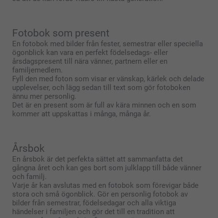
Fotobok som present
En fotobok med bilder från fester, semestrar eller speciella
ögonblick kan vara en perfekt födelsedags- eller
årsdagspresent till nära vänner, partnern eller en
familjemedlem.
Fyll den med foton som visar er vänskap, kärlek och delade
upplevelser, och lägg sedan till text som gör fotoboken
ännu mer personlig.
Det är en present som är full av kära minnen och en som
kommer att uppskattas i många, många år.
Årsbok
En årsbok är det perfekta sättet att sammanfatta det
gångna året och kan ges bort som julklapp till både vänner
och familj.
Varje år kan avslutas med en fotobok som förevigar både
stora och små ögonblick. Gör en personlig fotobok av
bilder från semestrar, födelsedagar och alla viktiga
händelser i familjen och gör det till en tradition att