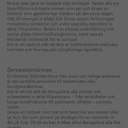
Ni kan även göra en fotobok inför bröllopet. Samla alla era
favoritfoton och bästa minnen som par och skapa en
fotobok som gästerna kan bläddra i på den stora dagen.
Välj till exempel ut bilder från första dejten, förlovningen,
romantiska semestrar och andra speciella ögonblick ni
delat tillsammans. Boken kan erbjuda underhållning och
sprida glädje bland bröllopsgästerna, samt vara en
bestående minnessak för er som par.
Det är ett vackert sätt att dela er kärlekshistoria med nära
och kära och föreviga alla oförglömliga ögonblick.
Semesterminnen
En fotobok fylld med foton från resor och härliga weekends
är den perfekta presenten till reskamrater eller
familjemedlemmar.
Det är ett kul sätt att återuppleva alla äventyr och
erfarenheter ni delat tillsammans – från sevärdheter och
lyxiga hotellfrukostar till spännande utflykter i exotiska
städer.
Skapa en fotobok med text som beskriver era äventyr eller
ge bort den som present på årsdagen för en semester ni
åkt på ihop. På så vis kan ni båda alltid återuppleva alla fina
stunder.