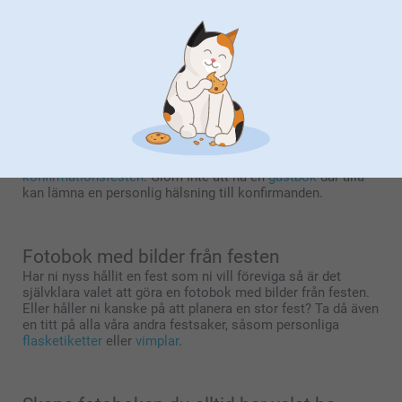
till vuxen, och den medför många minnen som förtjänar att
bevaras. Gör en konfirmationsbok med bilder från den stora
dagen, talen, festen och på de viktigaste gästerna.
Du kan inkludera personliga hälsningar, bibelverser eller
citat som gjorde dagen extra speciell.
Den här fotoboken kan ges som present till konfirmanden
och är en varaktig påminnelse om den stora dagen som
kommer att uppskattas i många år framöver.
Är det snart dags för konfirmation?
Ta då en titt på vårt stora utbud av produkter för
konfirmationsfesten
. Glöm inte att ha en
gästbok
där alla
kan lämna en personlig hälsning till konfirmanden.
Fotobok med bilder från festen
Har ni nyss hållit en fest som ni vill föreviga så är det
självklara valet att göra en fotobok med bilder från festen.
Eller håller ni kanske på att planera en stor fest? Ta då även
en titt på alla våra andra festsaker, såsom personliga
flasketiketter
eller
vimplar
.