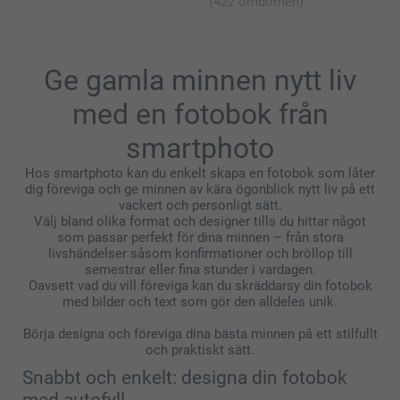
(422 omdömen)
som den ska vara, är du givetvis välkommen att
kontakta oss så kikar vi närmare på problemet!
Varmt välkommen åter!
Varma hälsningar
Ge gamla minnen nytt liv
Kirsi @smartphoto
med en fotobok från
smartphoto
Hos smartphoto kan du enkelt skapa en fotobok som låter
dig föreviga och ge minnen av kära ögonblick nytt liv på ett
vackert och personligt sätt.
Välj bland olika format och designer tills du hittar något
som passar perfekt för dina minnen – från stora
livshändelser såsom konfirmationer och bröllop till
semestrar eller fina stunder i vardagen.
Oavsett vad du vill föreviga kan du skräddarsy din fotobok
med bilder och text som gör den alldeles unik.
Börja designa och föreviga dina bästa minnen på ett stilfullt
och praktiskt sätt.
Snabbt och enkelt: designa din fotobok
med autofyll