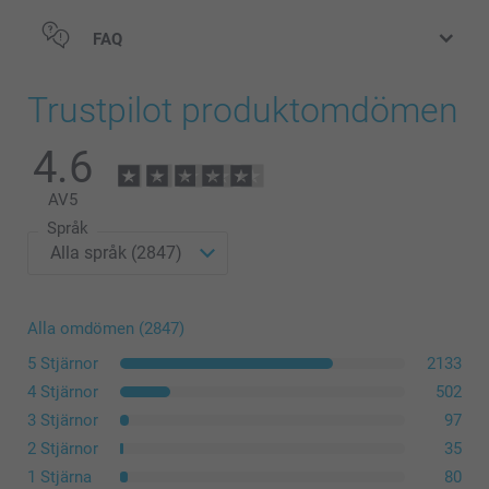
Matt Premiumpapper 300 g
Blankt Premiumpapper 300 g
FAQ
Trustpilot produktomdömen
Modern Presentationsbox
4.6
199,00/styck
Från
AV
5
Priser på tillval och tillgänglighet
Språk
storlek L eller XL
Alla omdömen (2847)
5 Stjärnor
2133
4 Stjärnor
502
3 Stjärnor
97
2 Stjärnor
35
1 Stjärna
80