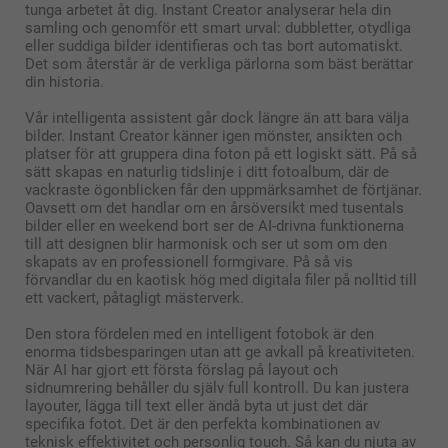
tunga arbetet åt dig. Instant Creator analyserar hela din
samling och genomför ett smart urval: dubbletter, otydliga
eller suddiga bilder identifieras och tas bort automatiskt.
Det som återstår är de verkliga pärlorna som bäst berättar
din historia.
Vår intelligenta assistent går dock längre än att bara välja
bilder. Instant Creator känner igen mönster, ansikten och
platser för att gruppera dina foton på ett logiskt sätt. På så
sätt skapas en naturlig tidslinje i ditt fotoalbum, där de
vackraste ögonblicken får den uppmärksamhet de förtjänar.
Oavsett om det handlar om en årsöversikt med tusentals
bilder eller en weekend bort ser de AI-drivna funktionerna
till att designen blir harmonisk och ser ut som om den
skapats av en professionell formgivare. På så vis
förvandlar du en kaotisk hög med digitala filer på nolltid till
ett vackert, påtagligt mästerverk.
Den stora fördelen med en intelligent fotobok är den
enorma tidsbesparingen utan att ge avkall på kreativiteten.
När AI har gjort ett första förslag på layout och
sidnumrering behåller du själv full kontroll. Du kan justera
layouter, lägga till text eller ändå byta ut just det där
specifika fotot. Det är den perfekta kombinationen av
teknisk effektivitet och personlig touch. Så kan du njuta av