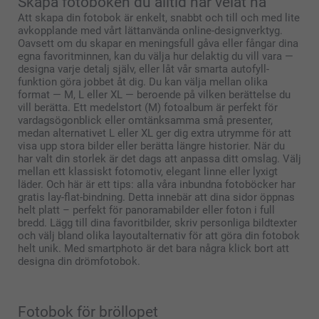
Skapa fotoboken du alltid har velat ha
Att skapa din fotobok är enkelt, snabbt och till och med lite
avkopplande med vårt lättanvända online-designverktyg.
Oavsett om du skapar en meningsfull gåva eller fångar dina
egna favoritminnen, kan du välja hur delaktig du vill vara —
designa varje detalj själv, eller låt vår smarta autofyll-
funktion göra jobbet åt dig. Du kan välja mellan olika
format — M, L eller XL — beroende på vilken berättelse du
vill berätta. Ett medelstort (M) fotoalbum är perfekt för
vardagsögonblick eller omtänksamma små presenter,
medan alternativet L eller XL ger dig extra utrymme för att
visa upp stora bilder eller berätta längre historier. När du
har valt din storlek är det dags att anpassa ditt omslag. Välj
mellan ett klassiskt fotomotiv, elegant linne eller lyxigt
läder. Och här är ett tips: alla våra inbundna fotoböcker har
gratis lay-flat-bindning. Detta innebär att dina sidor öppnas
helt platt – perfekt för panoramabilder eller foton i full
bredd. Lägg till dina favoritbilder, skriv personliga bildtexter
och välj bland olika layoutalternativ för att göra din fotobok
helt unik. Med smartphoto är det bara några klick bort att
designa din drömfotobok.
Fotobok för bröllopet