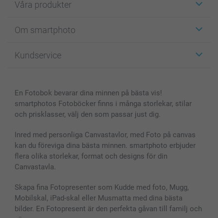
Våra produkter
Etiketter
Om smartphoto
Fotokort
Fotopresenter
Om smartphoto
Kundservice
Fotoböcker
För affiliates
Canvas & Väggdekoration
Allmän integritetspolicy
Kontakta oss & FAQ
Bilder, Fotoförstoring & Fotohäften
Cookie Policy
smartgaranti
En Fotobok bevarar dina minnen på bästa vis!
Skal till Mobil & Surfplatta
Sitemap
smartbonus
smartphotos Fotoböcker finns i många storlekar, stilar
MyNameBook
Villkor och garantier
Priser & betalning
och prisklasser, välj den som passar just dig.
Fotoalmanackor & Fotoagenda
Investor Relations
Status på beställningar
Fotoramar & Tillbehör
Inred med personliga Canvastavlor, med Foto på canvas
kan du föreviga dina bästa minnen. smartphoto erbjuder
Presentkort
flera olika storlekar, format och designs för din
Alla fotoprodukter
Canvastavla.
Skapa fina Fotopresenter som Kudde med foto, Mugg,
Mobilskal, iPad-skal eller Musmatta med dina bästa
bilder. En Fotopresent är den perfekta gåvan till familj och