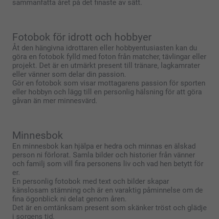
sammanfatta året på det finaste av sätt.
Fotobok för idrott och hobbyer
Åt den hängivna idrottaren eller hobbyentusiasten kan du
göra en fotobok fylld med foton från matcher, tävlingar eller
projekt. Det är en utmärkt present till tränare, lagkamrater
eller vänner som delar din passion.
Gör en fotobok som visar mottagarens passion för sporten
eller hobbyn och lägg till en personlig hälsning för att göra
gåvan än mer minnesvärd.
Minnesbok
En minnesbok kan hjälpa er hedra och minnas en älskad
person ni förlorat. Samla bilder och historier från vänner
och familj som vill fira personens liv och vad hen betytt för
er.
En personlig fotobok med text och bilder skapar
känslosam stämning och är en varaktig påminnelse om de
fina ögonblick ni delat genom åren.
Det är en omtänksam present som skänker tröst och glädje
i sorgens tid.