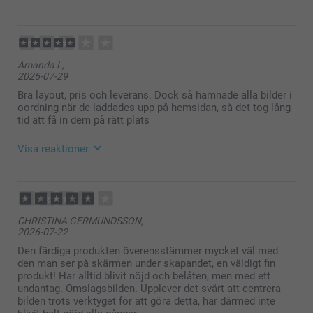
2026-07-30
12:13
Hej Malin,
Amanda L,
Stort tack för dina ⭐️⭐️⭐️⭐️⭐️ och omdöme av våra
2026-07-29
fotoböcker. Det är ett så fint sätt att samla ihop sina
minnen och skapa sin egen berättelse i bilder. Tack
Bra layout, pris och leverans. Dock så hamnade alla bilder i
för att du valt att beställa hos oss.
oordning när de laddades upp på hemsidan, så det tog lång
Soliga hälsningar
tid att få in dem på rätt plats
Kirsi @smartphoto
Visa reaktioner
2026-07-30
12:12
Hej Amanda,
CHRISTINA GERMUNDSSON,
2026-07-22
Vad roligt att du blev nöjd med layouten, priset och
leveransen av din fotobok!
Den färdiga produkten överensstämmer mycket väl med
den man ser på skärmen under skapandet, en väldigt fin
Samtidigt förstår vi verkligen att det blev
produkt! Har alltid blivit nöjd och belåten, men med ett
tidskrävande och frustrerande när bilderna hamnade
undantag. Omslagsbilden. Upplever det svårt att centrera
i oordning.
bilden trots verktyget för att göra detta, har därmed inte