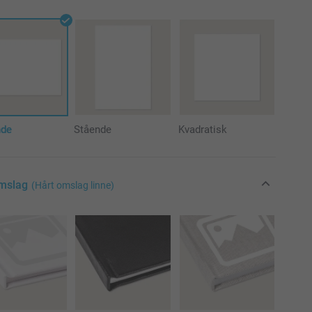
nde
Stående
Kvadratisk
omslag
(Hårt omslag linne)