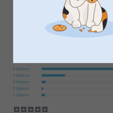
Trustpilot produktomdömen
4.6
AV
5
Alla omdömen (2847)
5 Stjärnor
4 Stjärnor
3 Stjärnor
2 Stjärnor
1 Stjärna