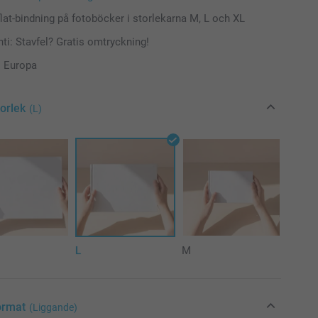
-flat-bindning på fotoböcker i storlekarna M, L och XL
ti: Stavfel? Gratis omtryckning!
 i Europa
torlek
(L)
L
M
ormat
(Liggande)