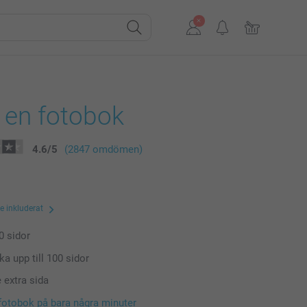
 en fotobok
4.6
/
5
(2847 omdömen)
te inkluderat
0
sidor
ka upp till
100
sidor
e extra sida
fotobok på bara några minuter