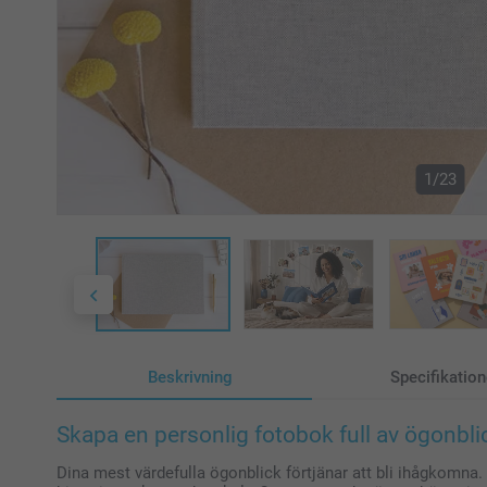
1/23
Beskrivning
Specifikation
Skapa en personlig fotobok full av ögonbl
Dina mest värdefulla ögonblick förtjänar att bli ihågkomna.