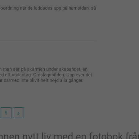
ck för att du valt att beställa hos oss.
 i oordning när de laddades upp på hemsidan, så
leveransen av din fotobok!
n man ser på skärmen under skapandet, en
 med ett undantag. Omslagsbilden. Upplever det
nde och frustrerande när bilderna hamnade i
ar därmed inte blivit helt nöjd alla gånger.
örutsatt att datumet finns sparat i själva
 har sparats om eller skickats via vissa appar
t systemet inte kan läsa av datumet korrekt.
5
er!
dina fotoböcker och att slutresultatet lever
nen nytt liv med en fotobok fr