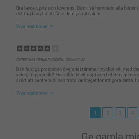
sina minnen och skapa sin egen berättelse i bilder. Ta
Bra layout, pris och leverans. Dock så hamnade alla bilder
Soliga hälsningar
det tog lång tid att få in dem på rätt plats
Kirsi @smartphoto
Visa reaktioner
2026-07-30
12:12
Hej Amanda,
CHRISTINA GERMUNDSSON,
2026-07-22
Vad roligt att du blev nöjd med layouten, priset och 
Den färdiga produkten överensstämmer mycket väl med de
väldigt fin produkt! Har alltid blivit nöjd och belåten, men
Samtidigt förstår vi verkligen att det blev tidskräva
svårt att centrera bilden trots verktyget för att göra detta, h
oordning.
Vårt system sorterar automatiskt bilder efter datum, f
Visa reaktioner
bildfilen (så kallad EXIF-data). Om bilder exempelvis
kan den informationen ibland försvinna, vilket gör at
2026-07-30
1
2
3
4
11:50
Stort tack för din feedback och varmt välkommen åt
Hej Christina,,
🩵-liga hälsningar,
Kirsi @smartphoto
Vad underbart att höra att du överlag är så nöjd med 
Ge gamla min
upp till förväntningarna – det värmer verkligen!