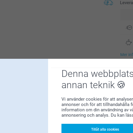
Lever
Mer in
Blev n
Denna webbplats
annan teknik
Tillval
Vi använder cookies för att analyser
annonser och för att tillhandahålla 
information om din användning av vå
Gör fotobo
annonsering och analys. Du kan läs
Prisin
eller matt
Tillåt alla cookies