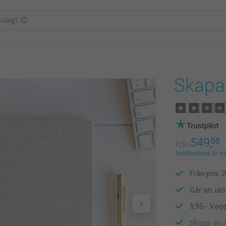
Skapa
549,
00
Från
fraktkostnad är in
Från-pris
2
Går att utö
5,95
- Varj
Skapa din 