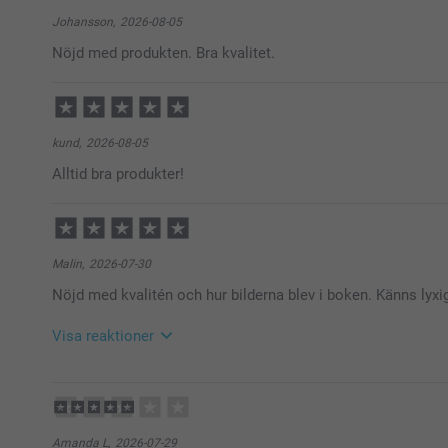
Johansson,
2026-08-05
Nöjd med produkten. Bra kvalitet.
kund,
2026-08-05
Alltid bra produkter!
Malin,
2026-07-30
Nöjd med kvalitén och hur bilderna blev i boken. Känns lyxi
Visa reaktioner
2026-07-30
12:13
Hej Malin,
Stort tack för dina ⭐️⭐️⭐️⭐️⭐️ och omdöme av våra foto
Amanda L,
2026-07-29