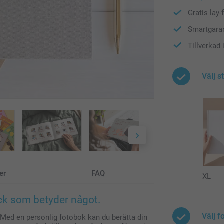
Gratis lay
Smartgaran
Tillverkad
Välj s
er
FAQ
XL
ick som betyder något.
Välj f
 Med en personlig fotobok kan du berätta din