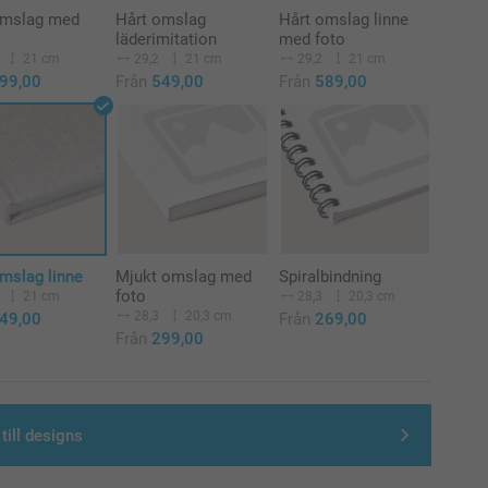
omslag med
Hårt omslag
Hårt omslag linne
läderimitation
med foto
21 cm
29,2
21 cm
29,2
21 cm
99,00
Från
549,00
Från
589,00
mslag linne
Mjukt omslag med
Spiralbindning
foto
21 cm
28,3
20,3 cm
28,3
20,3 cm
49,00
Från
269,00
Från
299,00
till designs