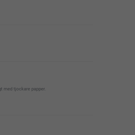
gt med tjockare papper.
böcker. Det är ett så fint sätt att samla ihop