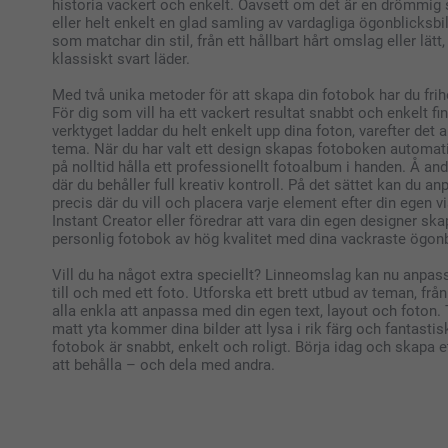
historia vackert och enkelt. Oavsett om det är en drömmig s
eller helt enkelt en glad samling av vardagliga ögonblicksbi
som matchar din stil, från ett hållbart hårt omslag eller lätt, 
klassiskt svart läder.
Med två unika metoder för att skapa din fotobok har du frihe
För dig som vill ha ett vackert resultat snabbt och enkelt f
verktyget laddar du helt enkelt upp dina foton, varefter det 
tema. När du har valt ett design skapas fotoboken automatis
på nolltid hålla ett professionellt fotoalbum i handen. Å a
där du behåller full kreativ kontroll. På det sättet kan du anp
precis där du vill och placera varje element efter din egen 
Instant Creator eller föredrar att vara din egen designer s
personlig fotobok av hög kvalitet med dina vackraste ögonb
Vill du ha något extra speciellt? Linneomslag kan nu anpas
till och med ett foto. Utforska ett brett utbud av teman, frå
alla enkla att anpassa med din egen text, layout och foton
matt yta kommer dina bilder att lysa i rik färg och fantastis
fotobok är snabbt, enkelt och roligt. Börja idag och skapa
att behålla – och dela med andra.