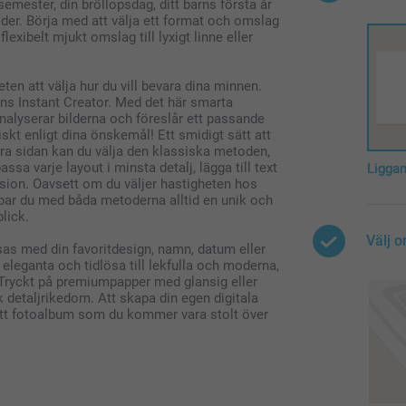
emester, din bröllopsdag, ditt barns första år
lder. Börja med att välja ett format och omslag
flexibelt mjukt omslag till lyxigt linne eller
ten att välja hur du vill bevara dina minnen.
inns Instant Creator. Med det här smarta
analyserar bilderna och föreslår ett passande
kt enligt dina önskemål! Ett smidigt sätt att
ndra sidan kan du välja den klassiska metoden,
assa varje layout i minsta detalj, lägga till text
Ligga
vision. Oavsett om du väljer hastigheten hos
kapar du med båda metoderna alltid en unik och
lick.
Välj 
sas med din favoritdesign, namn, datum eller
n eleganta och tidlösa till lekfulla och moderna,
. Tryckt på premiumpapper med glansig eller
k detaljrikedom. Att skapa din egen digitala
 ett fotoalbum som du kommer vara stolt över