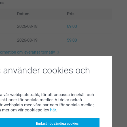
ans
Datum
Pris
2026-08-18
69,00
2026-08-19
59,00
formation om leveransalternativ
ågot fel?
Få en ny produkt gratis
 använder cookies och
a vår webbplatstrafik, för att anpassa innehåll och
funktioner för sociala medier. Vi delar också
r webbplats med våra partners för sociala medier,
ken ännu lyxigare genom att välja blankt
a mer om vår cookiepolicy
här
.
formation
 premiumpapper
Endast nödvändiga cookies