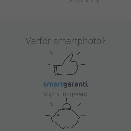
(422 omdömen)
som den ska vara, är du givetvis välkommen att
kontakta oss så kikar vi närmare på problemet!
Varmt välkommen åter!
Varma hälsningar
Kirsi @smartphoto
Varför
smartphoto
?
Nöjd kundgaranti