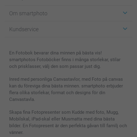
Etiketter
Om smartphoto
Fotokort
Fotopresenter
Om smartphoto
Kundservice
Fotoböcker
För affiliates
Canvas & Väggdekoration
Allmän integritetspolicy
Kontakta oss & FAQ
Bilder, Fotoförstoring & Fotohäften
Cookie Policy
smartgaranti
En Fotobok bevarar dina minnen på bästa vis!
Skal till Mobil & Surfplatta
Sitemap
smartbonus
smartphotos Fotoböcker finns i många storlekar, stilar
MyNameBook
Villkor och garantier
Priser & betalning
och prisklasser, välj den som passar just dig.
Fotoalmanackor & Fotoagenda
Investor Relations
Status på beställningar
Fotoramar & Tillbehör
Inred med personliga Canvastavlor, med Foto på canvas
kan du föreviga dina bästa minnen. smartphoto erbjuder
Presentkort
flera olika storlekar, format och designs för din
Alla fotoprodukter
Canvastavla.
Skapa fina Fotopresenter som Kudde med foto, Mugg,
Mobilskal, iPad-skal eller Musmatta med dina bästa
bilder. En Fotopresent är den perfekta gåvan till familj och
vänner.