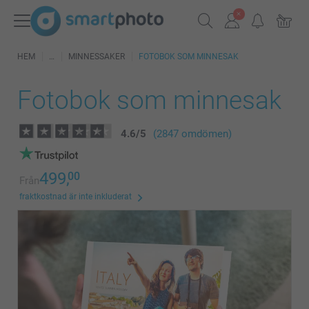
HEM
MINNESSAKER
FOTOBOK SOM MINNESAK
Fotobok som minnesak
4.6
/
5
(2847 omdömen)
499,
00
Från
fraktkostnad är inte inkluderat