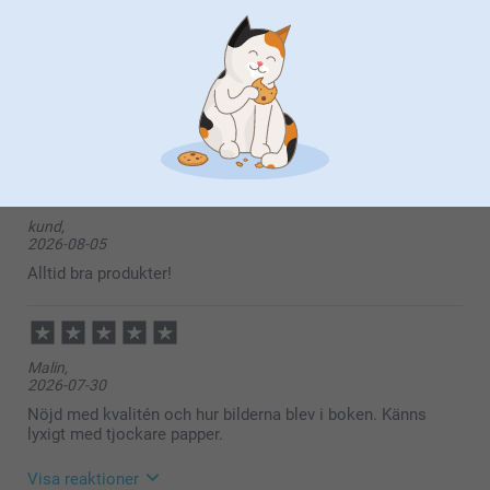
här
Johansson,
2026-08-05
Nöjd med produkten. Bra kvalitet.
kund,
2026-08-05
Alltid bra produkter!
Malin,
2026-07-30
Nöjd med kvalitén och hur bilderna blev i boken. Känns
lyxigt med tjockare papper.
Visa reaktioner