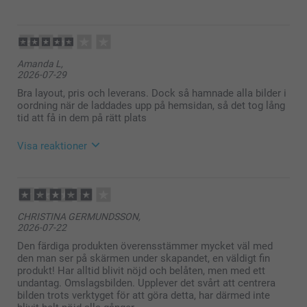
2026-07-30
12:13
Hej Malin,
Amanda L,
Stort tack för dina ⭐️⭐️⭐️⭐️⭐️ och omdöme av våra
2026-07-29
fotoböcker. Det är ett så fint sätt att samla ihop sina
minnen och skapa sin egen berättelse i bilder. Tack
Bra layout, pris och leverans. Dock så hamnade alla bilder i
för att du valt att beställa hos oss.
oordning när de laddades upp på hemsidan, så det tog lång
Soliga hälsningar
tid att få in dem på rätt plats
Kirsi @smartphoto
Visa reaktioner
2026-07-30
12:12
Hej Amanda,
CHRISTINA GERMUNDSSON,
2026-07-22
Vad roligt att du blev nöjd med layouten, priset och
leveransen av din fotobok!
Den färdiga produkten överensstämmer mycket väl med
den man ser på skärmen under skapandet, en väldigt fin
Samtidigt förstår vi verkligen att det blev
produkt! Har alltid blivit nöjd och belåten, men med ett
tidskrävande och frustrerande när bilderna hamnade
undantag. Omslagsbilden. Upplever det svårt att centrera
i oordning.
bilden trots verktyget för att göra detta, har därmed inte