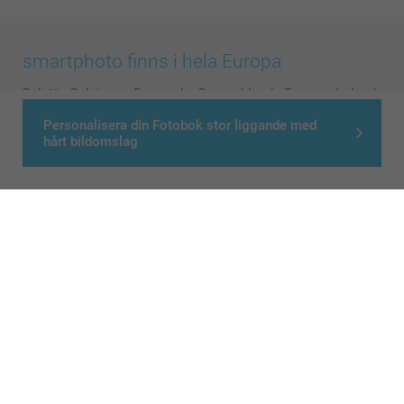
smartphoto finns i hela Europa
België
-
Belgique
-
Danmark
-
Deutschland
-
France
-
Ireland
-
Nederland
-
Norge
-
Österreich
-
Schweiz
-
Suisse
-
Personalisera din Fotobok stor liggande med
Switzerland
-
Suomi
-
Sverige
-
United Kingdom
-
hårt bildomslag
Other Countries
Alla priser är i svenska kronor (SEK), inklusive moms och exklusive porto.
© smartphoto group. All rights reserved