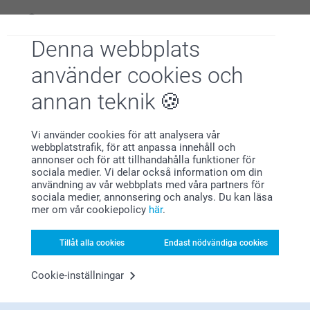
Matt Premiumpapper 300 g
Blankt Premiumpapper 300 g
FAQ
Denna webbplats
Trustpilot produktomdömen
använder cookies och
Modern Presentationsbox
annan teknik
4.6
199,00/styck
Från
AV
5
Vi använder cookies för att analysera vår
Priser på tillval och tillgänglighet
Språk
webbplatstrafik, för att anpassa innehåll och
annonser och för att tillhandahålla funktioner för
sociala medier. Vi delar också information om din
användning av vår webbplats med våra partners för
sociala medier, annonsering och analys. Du kan läsa
storlek L eller XL
Alla omdömen (2847)
mer om vår cookiepolicy
här
.
5 Stjärnor
2133
Tillåt alla cookies
Endast nödvändiga cookies
4 Stjärnor
502
3 Stjärnor
97
Cookie-inställningar
2 Stjärnor
35
1 Stjärna
80