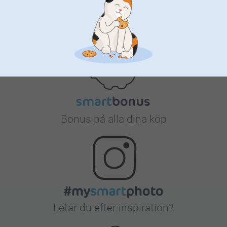
Nöjd kundgaranti
Bonus på alla dina köp
Letar du efter inspiration?