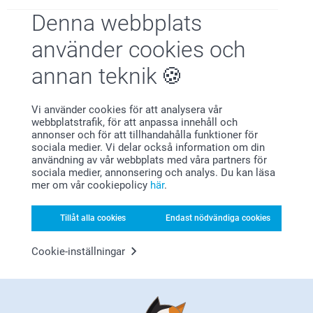
Denna webbplats
använder cookies och
annan teknik
Planera det perfekta firandet med vår kompletta
födelsedagskollektion. Oavsett om du ska ordna en rolig
Vi använder cookies för att analysera vår
webbplatstrafik, för att anpassa innehåll och
barnkalas eller ett elegant vuxenkalas hittar du allt du
annonser och för att tillhandahålla funktioner för
behöver på ett och samma ställe. Från kreativa
sociala medier. Vi delar också information om din
födelsedagsinbjudningar och festliga festdekorationer till
användning av vår webbplats med våra partners för
sociala medier, annonsering och analys. Du kan läsa
genomtänkta presenter och minnesvärda
mer om vår cookiepolicy
här
.
födelsedagsfavoriter - upptäck allt du behöver för att göra
din fest oförglömlig.
Tillåt alla cookies
Endast nödvändiga cookies
Varför
smartphoto
?
Cookie-inställningar