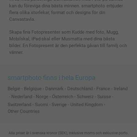
kan du föreviga dina bästa minnen. smartphoto erbjuder
Presentkort
flera olika storlekar, format och designs för din
Alla fotoprodukter
Canvastavla.
Skapa fina Fotopresenter som Kudde med foto, Mugg,
Mobilskal, iPad-skal eller Musmatta med dina bästa
bilder. En Fotopresent är den perfekta gåvan till familj och
vänner.
smartphoto finns i hela Europa
België
-
Belgique
-
Danmark
-
Deutschland
-
France
-
Ireland
-
Nederland
-
Norge
-
Österreich
-
Schweiz
-
Suisse
-
Switzerland
-
Suomi
-
Sverige
-
United Kingdom
-
Other Countries
Alla priser är i svenska kronor (SEK), inklusive moms och exklusive porto.