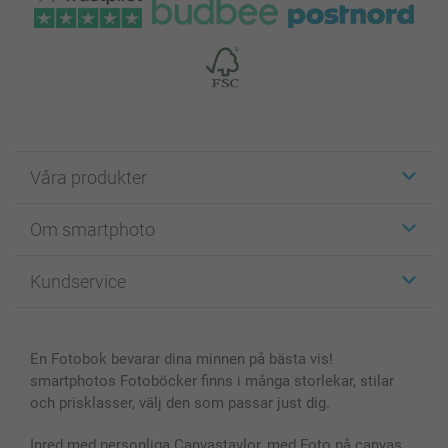
Våra produkter
Etiketter
Om smartphoto
Fotokort
Fotopresenter
Om smartphoto
Kundservice
Fotoböcker
För affiliates
Canvas & Väggdekoration
Allmän integritetspolicy
Kontakta oss & FAQ
Bilder, Fotoförstoring & Fotohäften
Cookie Policy
smartgaranti
En Fotobok bevarar dina minnen på bästa vis!
Skal till Mobil & Surfplatta
Sitemap
smartbonus
smartphotos Fotoböcker finns i många storlekar, stilar
MyNameBook
Villkor och garantier
Priser & betalning
och prisklasser, välj den som passar just dig.
Fotoalmanackor & Fotoagenda
Investor Relations
Status på beställningar
Fotoramar & Tillbehör
Inred med personliga Canvastavlor, med Foto på canvas