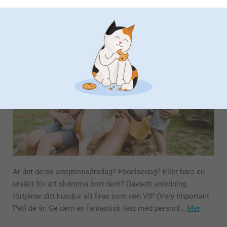
Partydags för din pälsbeklädda bästa
vän
Är det deras adoptionsårsdag? Födelsedag? Eller bara en
ursäkt för att skämma bort dem? Oavsett anledning
förtjänar ditt husdjur att firas som den VIP (Very Important
Pet) de är. Ge dem en fantastisk fest med personl…
Mer