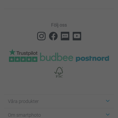
Följ oss
Våra produkter
Etiketter
Om smartphoto
Fotokort