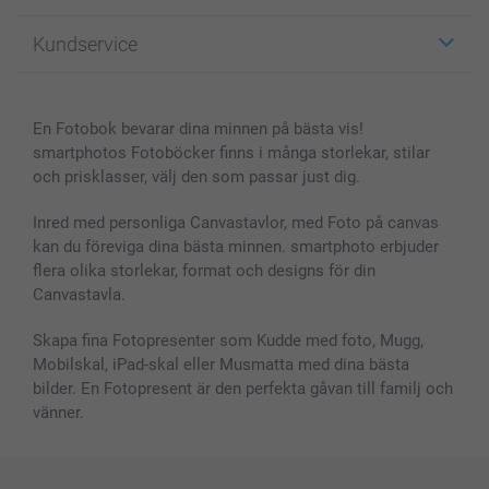
Fotopresenter
Om smartphoto
Kundservice
Fotoböcker
För affiliates
Canvas & Väggdekoration
Allmän integritetspolicy
Kontakta oss & FAQ
Bilder, Fotoförstoring & Fotohäften
Cookie Policy
smartgaranti
En Fotobok bevarar dina minnen på bästa vis!
Skal till Mobil & Surfplatta
Sitemap
smartbonus
smartphotos Fotoböcker finns i många storlekar, stilar
MyNameBook
Villkor och garantier
Priser & betalning
och prisklasser, välj den som passar just dig.
Fotoalmanackor & Fotoagenda
Investor Relations
Status på beställningar
Fotoramar & Tillbehör
Inred med personliga Canvastavlor, med Foto på canvas
kan du föreviga dina bästa minnen. smartphoto erbjuder
Presentkort
flera olika storlekar, format och designs för din
Alla fotoprodukter
Canvastavla.
Skapa fina Fotopresenter som Kudde med foto, Mugg,
Mobilskal, iPad-skal eller Musmatta med dina bästa
bilder. En Fotopresent är den perfekta gåvan till familj och
vänner.