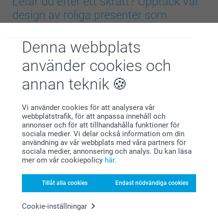
Letar du efter ett skratt? Upptäck vår
design av roliga presenter som
garanterat kommer att få dig att le!
Denna webbplats
använder cookies och
annan teknik
Vi använder cookies för att analysera vår
webbplatstrafik, för att anpassa innehåll och
annonser och för att tillhandahålla funktioner för
sociala medier. Vi delar också information om din
användning av vår webbplats med våra partners för
sociala medier, annonsering och analys. Du kan läsa
mer om vår cookiepolicy
här
.
Psst… om du letar efter fler presentidéer efter att ha läst
den här sidan, ta en titt på våra designer av roliga presenter.
Tillåt alla cookies
Endast nödvändiga cookies
Lägg till namn, foton, interna skämt eller roliga citat med
några få klick för att skapa minnesvärda och omt…
Mer
Cookie-inställningar