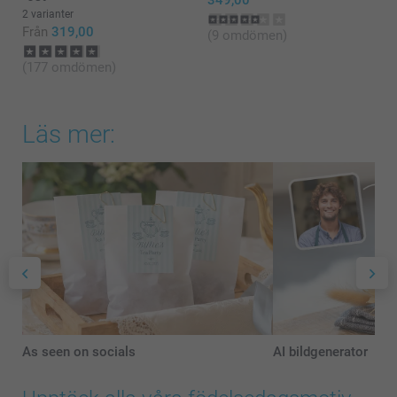
349,00
2 varianter
Från
319,00
(9 omdömen)
(177 omdömen)
Läs mer:
As seen on socials
AI bildgenerator