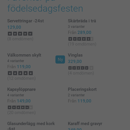
födelsedagsfesten
Servettringar -24st
Skärbräda i trä
129,00
3 varianter
Från
289,00
(8 omdömen)
(19 omdömen)
Välkommen skylt
Vinglas
Ny
4 varianter
329,00
Från
119,00
(4 omdömen)
(12 omdömen)
Kapsylöppnare
Placeringskort
4 varianter
2 varianter
Från
149,00
Från
119,00
(20 omdömen)
Glasunderlägg med kork
Karaff med gravyr
-6st