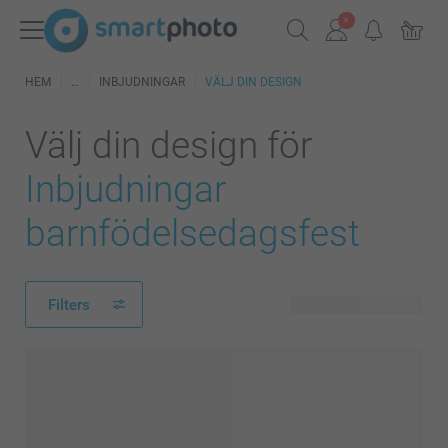
HEM
INBJUDNINGAR
VÄLJ DIN DESIGN
Välj din design för
Inbjudningar
barnfödelsedagsfest
Filters
84 tillgänglig design