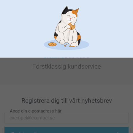
Letar du efter inspiration?
Förstklassig kundservice
Registrera dig till vårt nyhetsbrev
Ange din e-postadress här