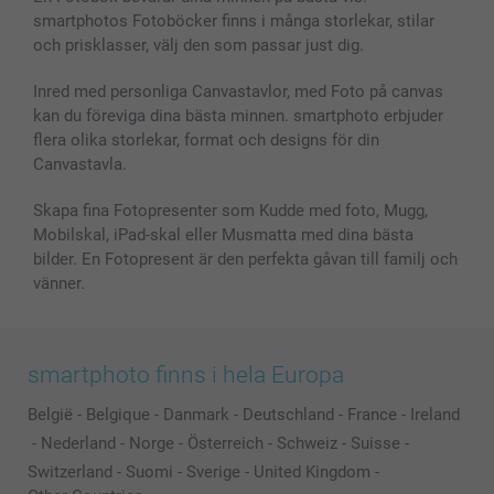
Skal till Mobil & Surfplatta
Sitemap
smartbonus
smartphotos Fotoböcker finns i många storlekar, stilar
MyNameBook
Villkor och garantier
Priser & betalning
och prisklasser, välj den som passar just dig.
Fotoalmanackor & Fotoagenda
Investor Relations
Status på beställningar
Fotoramar & Tillbehör
Inred med personliga Canvastavlor, med Foto på canvas
kan du föreviga dina bästa minnen. smartphoto erbjuder
Presentkort
flera olika storlekar, format och designs för din
Alla fotoprodukter
Canvastavla.
Skapa fina Fotopresenter som Kudde med foto, Mugg,
Mobilskal, iPad-skal eller Musmatta med dina bästa
bilder. En Fotopresent är den perfekta gåvan till familj och
vänner.
smartphoto finns i hela Europa
België
-
Belgique
-
Danmark
-
Deutschland
-
France
-
Ireland
-
Nederland
-
Norge
-
Österreich
-
Schweiz
-
Suisse
-
Switzerland
-
Suomi
-
Sverige
-
United Kingdom
-