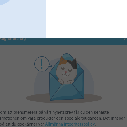
Registrera dig till vårt nyhetsbrev
nge din e-postadress här
Registrera dig
om att prenumerera på vårt nyhetsbrev får du den senaste
ormationen om våra produkter och specialerbjudanden. Det innebär
så att du godkänner vår
Allmänna integritetspolicy
.