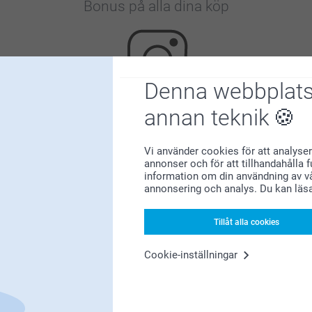
Bonus på alla dina köp
Denna webbplats
annan teknik
Letar du efter inspiration?
Vi använder cookies för att analyser
annonser och för att tillhandahålla 
information om din användning av vå
annonsering och analys. Du kan läs
Tillåt alla cookies
Förstklassig kundservice
Cookie-inställningar