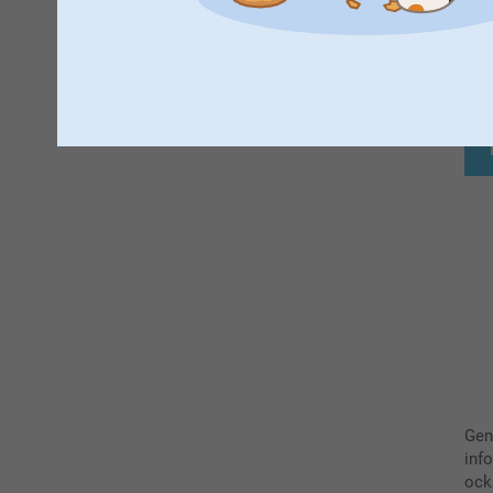
A
Gen
inf
ock