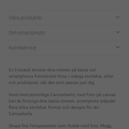
Våra produkter
Etiketter
Om smartphoto
Fotokort
Fotopresenter
Om smartphoto
Kundservice
Fotoböcker
För affiliates
Canvas & Väggdekoration
Allmän integritetspolicy
Kontakta oss & FAQ
Bilder, Fotoförstoring & Fotohäften
Cookie Policy
smartgaranti
En Fotobok bevarar dina minnen på bästa vis!
Skal till Mobil & Surfplatta
Sitemap
smartbonus
smartphotos Fotoböcker finns i många storlekar, stilar
MyNameBook
Villkor och garantier
Priser & betalning
och prisklasser, välj den som passar just dig.
Fotoalmanackor & Fotoagenda
Investor Relations
Status på beställningar
Fotoramar & Tillbehör
Inred med personliga Canvastavlor, med Foto på canvas
kan du föreviga dina bästa minnen. smartphoto erbjuder
Presentkort
flera olika storlekar, format och designs för din
Alla fotoprodukter
Canvastavla.
Skapa fina Fotopresenter som Kudde med foto, Mugg,