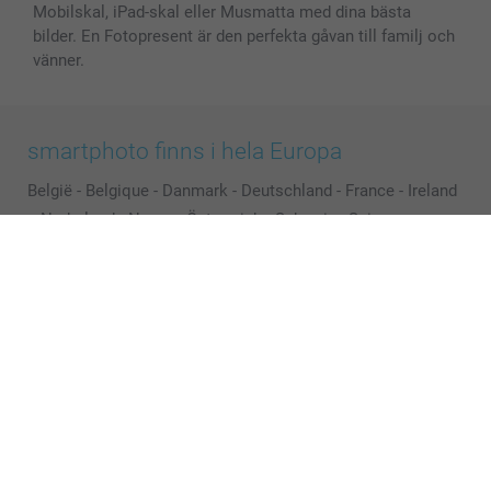
Mobilskal, iPad-skal eller Musmatta med dina bästa
bilder. En Fotopresent är den perfekta gåvan till familj och
vänner.
smartphoto finns i hela Europa
België
-
Belgique
-
Danmark
-
Deutschland
-
France
-
Ireland
-
Nederland
-
Norge
-
Österreich
-
Schweiz
-
Suisse
-
Switzerland
-
Suomi
-
Sverige
-
United Kingdom
-
Other Countries
Alla priser är i svenska kronor (SEK), inklusive moms och exklusive porto.
© smartphoto group. All rights reserved