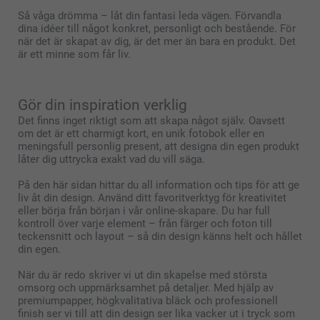
Så våga drömma – låt din fantasi leda vägen. Förvandla
dina idéer till något konkret, personligt och bestående. För
när det är skapat av dig, är det mer än bara en produkt. Det
är ett minne som får liv.
Gör din inspiration verklig
Det finns inget riktigt som att skapa något själv. Oavsett
om det är ett charmigt kort, en unik fotobok eller en
meningsfull personlig present, att designa din egen produkt
låter dig uttrycka exakt vad du vill säga.
På den här sidan hittar du all information och tips för att ge
liv åt din design. Använd ditt favoritverktyg för kreativitet
eller börja från början i vår online-skapare. Du har full
kontroll över varje element – från färger och foton till
teckensnitt och layout – så din design känns helt och hållet
din egen.
När du är redo skriver vi ut din skapelse med största
omsorg och uppmärksamhet på detaljer. Med hjälp av
premiumpapper, högkvalitativa bläck och professionell
finish ser vi till att din design ser lika vacker ut i tryck som