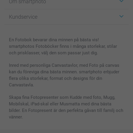
Om smartphoto
Fotokort
Fotopresenter
Om smartphoto
Kundservice
Fotoböcker
För affiliates
Canvas & Väggdekoration
Allmän integritetspolicy
Kontakta oss & FAQ
Bilder, Fotoförstoring & Fotohäften
Cookie Policy
smartgaranti
En Fotobok bevarar dina minnen på bästa vis!
Skal till Mobil & Surfplatta
Sitemap
smartbonus
smartphotos Fotoböcker finns i många storlekar, stilar
MyNameBook
Villkor och garantier
Priser & betalning
och prisklasser, välj den som passar just dig.
Fotoalmanackor & Fotoagenda
Investor Relations
Status på beställningar
Fotoramar & Tillbehör
Inred med personliga Canvastavlor, med Foto på canvas
kan du föreviga dina bästa minnen. smartphoto erbjuder
Presentkort
flera olika storlekar, format och designs för din
Alla fotoprodukter
Canvastavla.
Skapa fina Fotopresenter som Kudde med foto, Mugg,
Mobilskal, iPad-skal eller Musmatta med dina bästa
bilder. En Fotopresent är den perfekta gåvan till familj och
vänner.