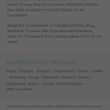
kan du föreviga dina bästa minnen. smartphoto erbjuder
Presentkort
flera olika storlekar, format och designs för din
Alla fotoprodukter
Canvastavla.
Skapa fina Fotopresenter som Kudde med foto, Mugg,
Mobilskal, iPad-skal eller Musmatta med dina bästa
bilder. En Fotopresent är den perfekta gåvan till familj och
vänner.
smartphoto finns i hela Europa
België
-
Belgique
-
Danmark
-
Deutschland
-
France
-
Ireland
-
Nederland
-
Norge
-
Österreich
-
Schweiz
-
Suisse
-
Switzerland
-
Suomi
-
Sverige
-
United Kingdom
-
Other Countries
Alla priser är i svenska kronor (SEK), inklusive moms och exklusive porto.