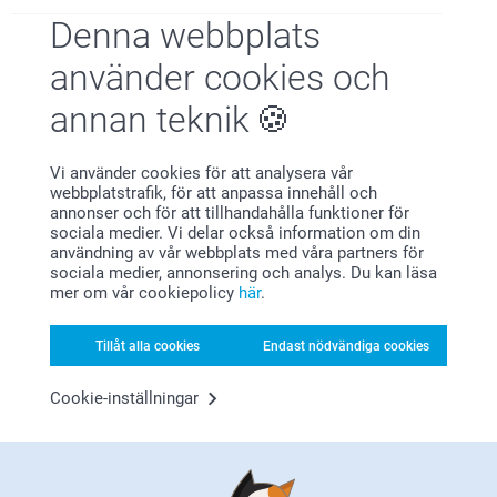
Denna webbplats
Nöjd kundgaranti
använder cookies och
annan teknik
Vi använder cookies för att analysera vår
webbplatstrafik, för att anpassa innehåll och
annonser och för att tillhandahålla funktioner för
sociala medier. Vi delar också information om din
användning av vår webbplats med våra partners för
Bonus på alla dina köp
sociala medier, annonsering och analys. Du kan läsa
mer om vår cookiepolicy
här
.
Tillåt alla cookies
Endast nödvändiga cookies
Cookie-inställningar
Letar du efter inspiration?