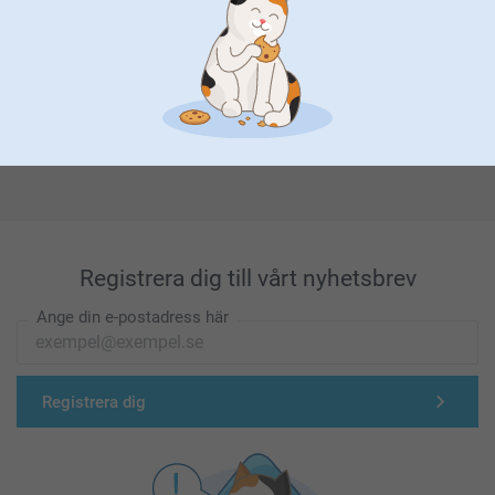
Förstklassig kundservice
Registrera dig till vårt nyhetsbrev
Ange din e-postadress här
Registrera dig