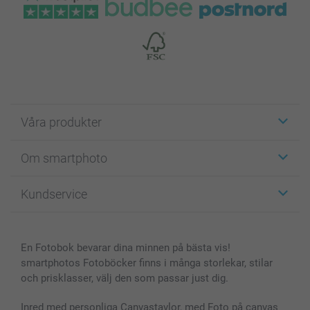
Våra produkter
Etiketter
Om smartphoto
Fotokort
Fotopresenter
Om smartphoto
Kundservice
Fotoböcker
För affiliates
Canvas & Väggdekoration
Allmän integritetspolicy
Kontakta oss & FAQ
Bilder, Fotoförstoring & Fotohäften
Cookie Policy
smartgaranti
En Fotobok bevarar dina minnen på bästa vis!
Skal till Mobil & Surfplatta
Sitemap
smartbonus
smartphotos Fotoböcker finns i många storlekar, stilar
MyNameBook
Villkor och garantier
Priser & betalning
och prisklasser, välj den som passar just dig.
Fotoalmanackor & Fotoagenda
Investor Relations
Status på beställningar
Fotoramar & Tillbehör
Inred med personliga Canvastavlor, med Foto på canvas