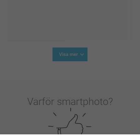
Visa mer
Varför
smartphoto
?