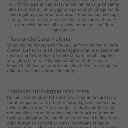
du vill trycka på en canvastavla? Då kan du välja att samla
dina favoritfoton i ett snyggt och personligt collage och få
dem tryckta på samma fotocanvas. Eller så kan du skapa
ett galleri där du låter trycka bilder med samma tema –
exempelvis barnen eller en viss semester – på flera
canvastavlor.
Flera underbara material
Vi ger dig möjligheten att trycka dina foton på mer än bara
canvas. Du kan välja att skapa väggdekorationer genom att
trycka dina favoritbilder på material som metall, papper,
vinyl, akryl eller trä. Alla dessa material tillför en unik
känsla till bilden och rummet du hänger den i och erbjuder
olika textur, glans, värme eller skärpa.
Triptyker, fotoväggar med mera
Du kan välja att låta trycka ditt foto fördelat på flera tavlor
för att skapa en fräck effekt. Vi låter dig även trycka dina
tavlor i olika former – sexkantiga, runda, kvadratiska och
rektangulära – som låter dig skapa häftiga kreationer av
tavlor på väggarna. Du kan till och med trycka bilden i flera
olika format och storlekar som tillsammans bildar en