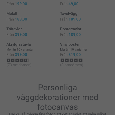
Från
199,00
Från
49,00
Metall
Tavelvägg
Från
189,00
Från
189,00
Trätavlor
Postertavlor
Från
399,00
Från
189,00
Akrylglastavla
Vinylposter
Mer än 10 varianter
Mer än 10 varianter
Från
399,00
Från
319,00
(73 omdömen)
(8 omdömen)
Personliga
väggdekorationer med
fotocanvas
Har du så många fina foton att det är svårt att välja vilket