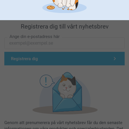
Registrera dig till vårt nyhetsbrev
Ange din e-postadress här
Registrera dig
Genom att prenumerera på vårt nyhetsbrev får du den senaste
informationen om våra produkter och specialerbjudanden. Det