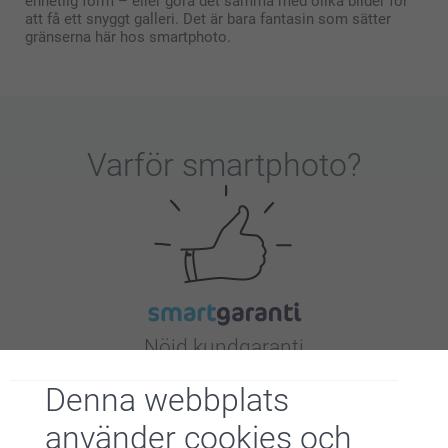
enhetlig form – eller göra det samma med olika bilder för
att få ett snyggt galleri. Det är bara fantasin som sätter
gränserna här hos smartphoto.
Varför
smartphoto
?
Nöjd kundgaranti
Denna webbplats
använder cookies och