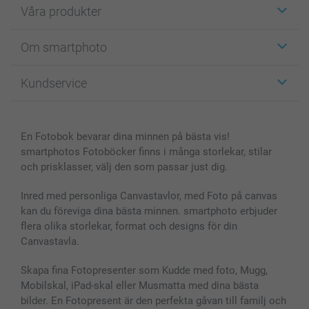
Våra produkter
Etiketter
Om smartphoto
Fotokort
Fotopresenter
Om smartphoto
Kundservice
Fotoböcker
För affiliates
Canvas & Väggdekoration
Allmän integritetspolicy
Kontakta oss & FAQ
Bilder, Fotoförstoring & Fotohäften
Cookie Policy
smartgaranti
En Fotobok bevarar dina minnen på bästa vis!
Skal till Mobil & Surfplatta
Sitemap
smartbonus
smartphotos Fotoböcker finns i många storlekar, stilar
MyNameBook
Villkor och garantier
Priser & betalning
och prisklasser, välj den som passar just dig.
Fotoalmanackor & Fotoagenda
Investor Relations
Status på beställningar
Fotoramar & Tillbehör
Inred med personliga Canvastavlor, med Foto på canvas
kan du föreviga dina bästa minnen. smartphoto erbjuder
Presentkort
flera olika storlekar, format och designs för din
Alla fotoprodukter
Canvastavla.
Skapa fina Fotopresenter som Kudde med foto, Mugg,
Mobilskal, iPad-skal eller Musmatta med dina bästa
bilder. En Fotopresent är den perfekta gåvan till familj och