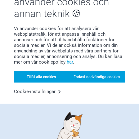
använder cookies och
Vi önskar dig en fin dag!
Syn bara att tavlan inte va på svenska
Varma hälsningar,
annan teknik
Kirsi @smartphoto
Vi använder cookies för att analysera vår
Kenneth,
webbplatstrafik, för att anpassa innehåll och
2024-05-02
annonser och för att tillhandahålla funktioner för
sociala medier. Vi delar också information om din
Jag valde en charmig men lite oskarp bild för trätavlan
användning av vår webbplats med våra partners för
eftersom trä är ett lite "skrovligt" material. Det visade sig
sociala medier, annonsering och analys. Du kan läsa
vara ett bra val, det blev riktigt bra och jag är jättenöjd med
mer om vår cookiepolicy
här
.
resultatet.
Visa reaktioner
Tillåt alla cookies
Endast nödvändiga cookies
2024-05-03
Cookie-inställningar
13:28
Hej Kenneth,
Visa mer
Tusen tack för ditt omdöme av våra trätavlor. Ett
enkelt och superfint sätt att skapa ett eget konstverk
Relaterade produkter
med favoritbilden. Tack för att du delar med dig!
Varma hälsningar
Kirsi @smartphoto
Canvastavlor
Väggkalender