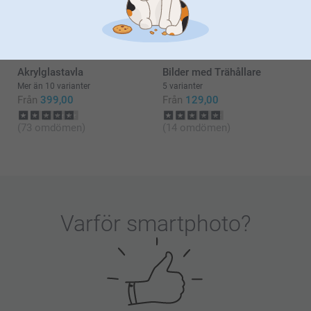
Mer än 10 varianter
6 varianter
Från
199,00
Från
159,00
(577 omdömen)
(2207 omdömen)
Akrylglastavla
Bilder med Trähållare
Mer än 10 varianter
5 varianter
Från
399,00
Från
129,00
(73 omdömen)
(14 omdömen)
Varför
smartphoto
?