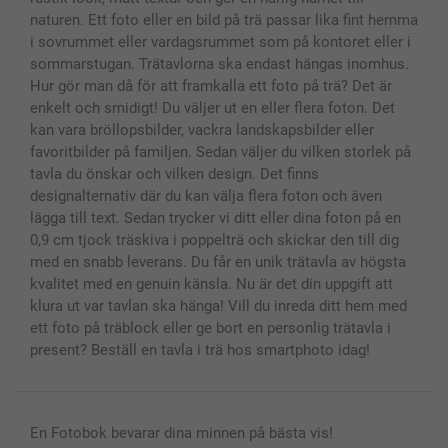
Presentkort
naturen. Ett foto eller en bild på trä passar lika fint hemma
i sovrummet eller vardagsrummet som på kontoret eller i
Alla fotoprodukter
sommarstugan. Trätavlorna ska endast hängas inomhus.
Hur gör man då för att framkalla ett foto på trä? Det är
enkelt och smidigt! Du väljer ut en eller flera foton. Det
kan vara bröllopsbilder, vackra landskapsbilder eller
favoritbilder på familjen. Sedan väljer du vilken storlek på
tavla du önskar och vilken design. Det finns
designalternativ där du kan välja flera foton och även
lägga till text. Sedan trycker vi ditt eller dina foton på en
0,9 cm tjock träskiva i poppelträ och skickar den till dig
med en snabb leverans. Du får en unik trätavla av högsta
kvalitet med en genuin känsla. Nu är det din uppgift att
klura ut var tavlan ska hänga! Vill du inreda ditt hem med
ett foto på träblock eller ge bort en personlig trätavla i
present? Beställ en tavla i trä hos smartphoto idag!
En Fotobok bevarar dina minnen på bästa vis!