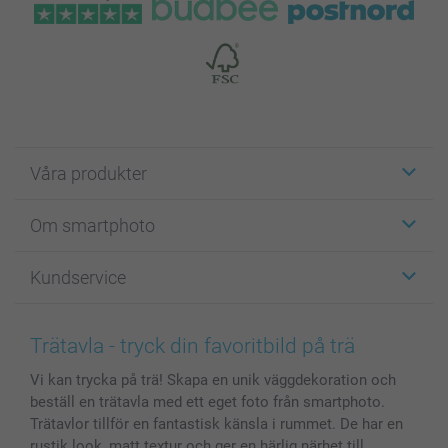
Våra produkter
Etiketter
Om smartphoto
Fotokort
Fotopresenter
Om smartphoto
Kundservice
Fotoböcker
För affiliates
Canvas & Väggdekoration
Allmän integritetspolicy
Kontakta oss & FAQ
Bilder, Fotoförstoring & Fotohäften
Cookie Policy
smartgaranti
Trätavla - tryck din favoritbild på trä
Skal till Mobil & Surfplatta
Sitemap
smartbonus
Vi kan trycka på trä! Skapa en unik väggdekoration och
MyNameBook
Villkor och garantier
Priser & betalning
beställ en trätavla med ett eget foto från smartphoto.
Fotoalmanackor & Fotoagenda
Investor Relations
Status på beställningar
Trätavlor tillför en fantastisk känsla i rummet. De har en
Fotoramar & Tillbehör
rustik look, matt textur och ger en härlig närhet till