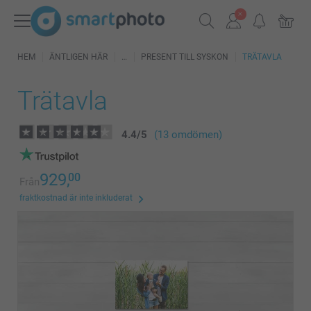
HEM
ÄNTLIGEN HÄR
PRESENT TILL SYSKON
TRÄTAVLA
Trätavla
4.4
/
5
(13 omdömen)
929,
00
Från
fraktkostnad är inte inkluderat