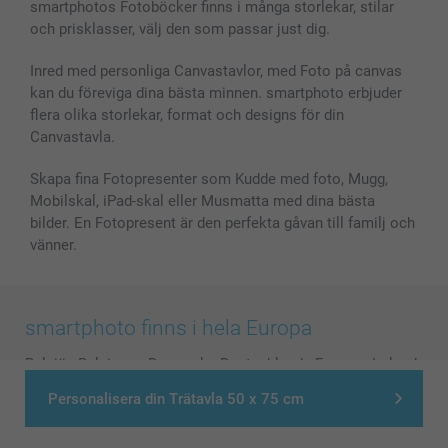
smartphotos Fotoböcker finns i många storlekar, stilar
och prisklasser, välj den som passar just dig.
Inred med personliga Canvastavlor, med Foto på canvas
kan du föreviga dina bästa minnen. smartphoto erbjuder
flera olika storlekar, format och designs för din
Canvastavla.
Skapa fina Fotopresenter som Kudde med foto, Mugg,
Mobilskal, iPad-skal eller Musmatta med dina bästa
bilder. En Fotopresent är den perfekta gåvan till familj och
vänner.
smartphoto finns i hela Europa
België
-
Belgique
-
Danmark
-
Deutschland
-
France
-
Ireland
-
Nederland
-
Norge
-
Österreich
-
Schweiz
-
Suisse
-
Personalisera din Trätavla 50 x 75 cm
Switzerland
-
Suomi
-
Sverige
-
United Kingdom
-
Other Countries