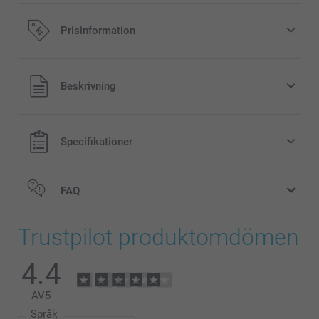
Prisinformation
Alla priser är i svenska kronor (SEK), inklusive moms och
Beskrivning
exklusive porto.
Specifikationer
FAQ
Trustpilot produktomdömen
4.4
AV
5
Språk