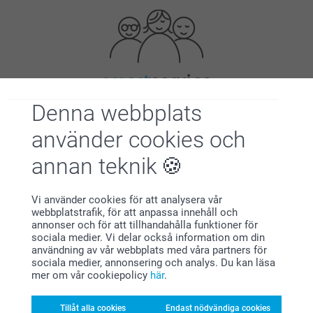
Förstklassig kundservice
Denna webbplats
använder cookies och
annan teknik
Registrera dig till vårt nyhetsbrev
Vi använder cookies för att analysera vår
Ange din e-postadress här
webbplatstrafik, för att anpassa innehåll och
annonser och för att tillhandahålla funktioner för
sociala medier. Vi delar också information om din
användning av vår webbplats med våra partners för
sociala medier, annonsering och analys. Du kan läsa
Registrera dig
mer om vår cookiepolicy
här
.
Tillåt alla cookies
Endast nödvändiga cookies