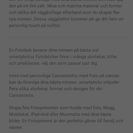
Fotoramar & Tillbehör
den på ett fint sätt. Mixa och matcha material och former
Presentkort
och utöka ditt väggkollage efterhand som du skapar fler
Alla fotoprodukter
nya minnen. Dessa väggplattor kommer att ge ditt hem en
personlig touch på nolltid.
En Fotobok bevarar dina minnen på bästa vis!
smartphotos Fotoböcker finns i många storlekar, stilar
och prisklasser, välj den som passar just dig.
Inred med personliga Canvastavlor, med Foto på canvas
kan du föreviga dina bästa minnen. smartphoto erbjuder
flera olika storlekar, format och designs för din
Canvastavla.
Skapa fina Fotopresenter som Kudde med foto, Mugg,
Mobilskal, iPad-skal eller Musmatta med dina bästa
bilder. En Fotopresent är den perfekta gåvan till familj och
vänner.