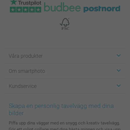
Våra produkter
Etiketter
Om smartphoto
Fotokort
Fotopresenter
Om smartphoto
Kundservice
Fotoböcker
För affiliates
Canvas & Väggdekoration
Allmän integritetspolicy
Kontakta oss & FAQ
Bilder, Fotoförstoring & Fotohäften
Cookie Policy
smartgaranti
Skapa en personlig tavelvägg med dina
Skal till Mobil & Surfplatta
Sitemap
smartbonus
bilder
MyNameBook
Villkor och garantier
Priser & betalning
Piffa upp dina väggar med en snygg och kreativ tavelvägg.
Fotoalmanackor & Fotoagenda
Investor Relations
Status på beställningar
Gör ett roligt collage med dina bästa minnen och visa upp