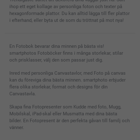
MyNameBook
Villkor och garantier
Priser & betalning
ihop ett eget kollage av personliga foton och texter på
Fotoalmanackor & Fotoagenda
Investor Relations
Status på beställningar
hexagonformade plattor. Du kan alltid lägga till fler plattor
Fotoramar & Tillbehör
i efterhand, eller byta ut de som du tröttnat på mot nya!
Presentkort
Alla fotoprodukter
En Fotobok bevarar dina minnen på bästa vis!
smartphotos Fotoböcker finns i många storlekar, stilar
och prisklasser, välj den som passar just dig.
Inred med personliga Canvastavlor, med Foto på canvas
kan du föreviga dina bästa minnen. smartphoto erbjuder
flera olika storlekar, format och designs för din
Canvastavla.
Skapa fina Fotopresenter som Kudde med foto, Mugg,
Mobilskal, iPad-skal eller Musmatta med dina bästa
bilder. En Fotopresent är den perfekta gåvan till familj och
vänner.