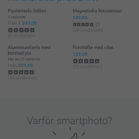
Varma hälsningar
Kirsi @smartphoto
Postertavla Galleri
Magnetiska fotoremsor
5 varianter
149,00
Från
1 349,00
(58 omdömen)
(6 omdömen)
Aluminiumtavla med
Fotohäfte med citat
borstad yta
129,00
Mer än 10 varianter
Från
389,00
(12 omdömen)
(14 omdömen)
Varför
smartphoto
?