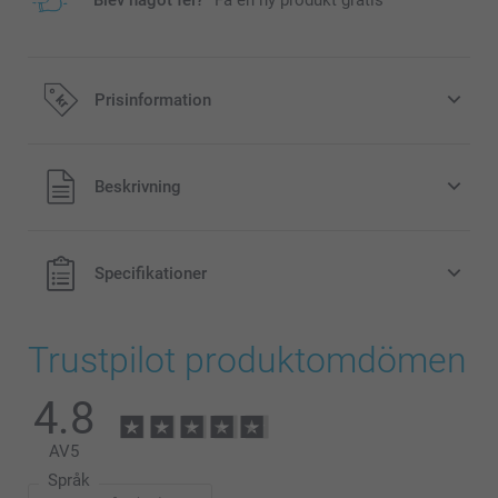
Prisinformation
Alla priser är i svenska kronor (SEK), inklusive moms och
Beskrivning
exklusive porto.
Specifikationer
Trustpilot produktomdömen
4.8
AV
5
Språk