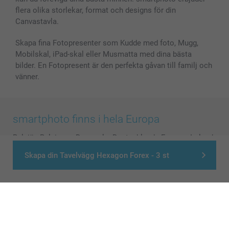
flera olika storlekar, format och designs för din
Canvastavla.
Skapa fina Fotopresenter som Kudde med foto, Mugg,
Mobilskal, iPad-skal eller Musmatta med dina bästa
bilder. En Fotopresent är den perfekta gåvan till familj och
vänner.
smartphoto finns i hela Europa
België
-
Belgique
-
Danmark
-
Deutschland
-
France
-
Ireland
-
Nederland
-
Norge
-
Österreich
-
Schweiz
-
Suisse
-
Skapa din Tavelvägg Hexagon Forex - 3 st
Switzerland
-
Suomi
-
Sverige
-
United Kingdom
-
Other Countries
Alla priser är i svenska kronor (SEK), inklusive moms och exklusive porto.