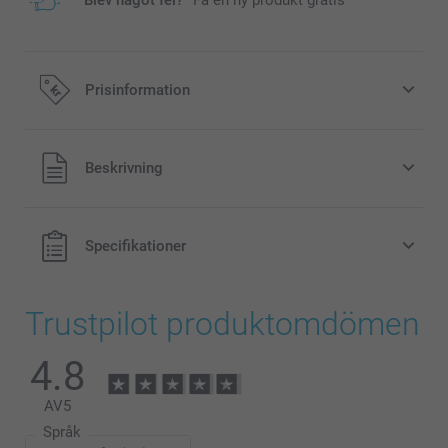
Prisinformation
Alla priser är i svenska kronor (SEK), inklusive moms och
Beskrivning
exklusive porto.
Specifikationer
Trustpilot produktomdömen
4.8
AV
5
Språk