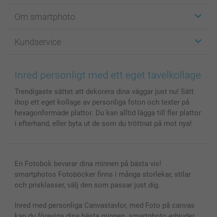
Etiketter
Om smartphoto
Fotokort
Fotopresenter
Om smartphoto
Kundservice
Fotoböcker
För affiliates
Canvas & Väggdekoration
Allmän integritetspolicy
Kontakta oss & FAQ
Bilder, Fotoförstoring & Fotohäften
Cookie Policy
smartgaranti
Inred personligt med ett eget tavelkollage
Skal till Mobil & Surfplatta
Sitemap
smartbonus
Trendigaste sättet att dekorera dina väggar just nu! Sätt
MyNameBook
Villkor och garantier
Priser & betalning
ihop ett eget kollage av personliga foton och texter på
Fotoalmanackor & Fotoagenda
Investor Relations
Status på beställningar
hexagonformade plattor. Du kan alltid lägga till fler plattor
Fotoramar & Tillbehör
i efterhand, eller byta ut de som du tröttnat på mot nya!
Presentkort
Alla fotoprodukter
En Fotobok bevarar dina minnen på bästa vis!
smartphotos Fotoböcker finns i många storlekar, stilar
och prisklasser, välj den som passar just dig.
Inred med personliga Canvastavlor, med Foto på canvas
kan du föreviga dina bästa minnen. smartphoto erbjuder