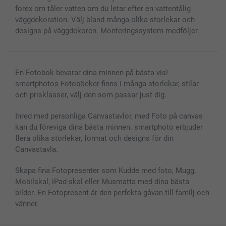
Fotoramar & Tillbehör
forex om tåler vatten om du letar efter en vattentålig
Presentkort
väggdekoration. Välj bland många olika storlekar och
designs på väggdekoren. Monteringssystem medföljer.
Alla fotoprodukter
En Fotobok bevarar dina minnen på bästa vis!
smartphotos Fotoböcker finns i många storlekar, stilar
och prisklasser, välj den som passar just dig.
Inred med personliga Canvastavlor, med Foto på canvas
kan du föreviga dina bästa minnen. smartphoto erbjuder
flera olika storlekar, format och designs för din
Canvastavla.
Skapa fina Fotopresenter som Kudde med foto, Mugg,
Mobilskal, iPad-skal eller Musmatta med dina bästa
bilder. En Fotopresent är den perfekta gåvan till familj och
vänner.