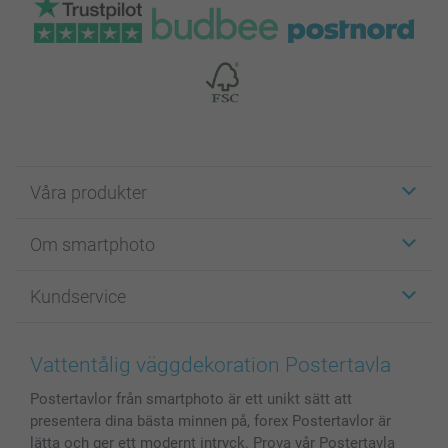
Våra produkter
Etiketter
Om smartphoto
Fotokort
Fotopresenter
Om smartphoto
Kundservice
Fotoböcker
För affiliates
Canvas & Väggdekoration
Allmän integritetspolicy
Kontakta oss & FAQ
Bilder, Fotoförstoring & Fotohäften
Cookie Policy
smartgaranti
Vattentålig väggdekoration Postertavla
Skal till Mobil & Surfplatta
Sitemap
smartbonus
Postertavlor från smartphoto är ett unikt sätt att
MyNameBook
Villkor och garantier
Priser & betalning
presentera dina bästa minnen på, forex Postertavlor är
Fotoalmanackor & Fotoagenda
Investor Relations
Status på beställningar
lätta och ger ett modernt intryck. Prova vår Postertavla