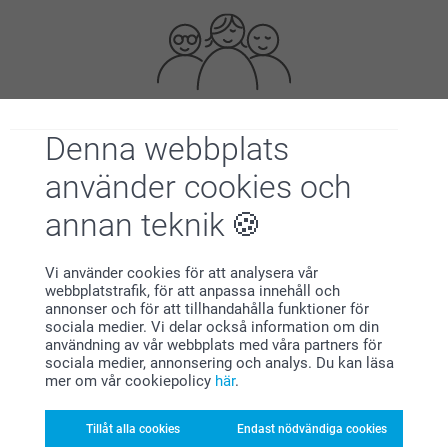
Denna webbplats
Förstklassig kundservice
använder cookies och
annan teknik
Registrera dig till vårt nyhetsbrev
Vi använder cookies för att analysera vår
webbplatstrafik, för att anpassa innehåll och
Ange din e-postadress här
annonser och för att tillhandahålla funktioner för
sociala medier. Vi delar också information om din
användning av vår webbplats med våra partners för
sociala medier, annonsering och analys. Du kan läsa
Registrera dig
mer om vår cookiepolicy
här
.
Tillåt alla cookies
Endast nödvändiga cookies