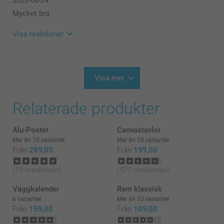
2026-06-24
Tack för ⭐️⭐️⭐⭐️⭐️! Det glädjer oss att du är nöjd med
din poster med foto.
Mycket bra
🩵-liga hälsningar
Visa reaktioner
Helene @smartphoto
2026-06-25
10:02
Hej Inger,
Visa mer
Stort tack för dina ⭐️⭐️⭐️⭐️ och omdöme, kul att du är
Relaterade produkter
nöjd med din poster med foto!
Vi önskar dig en fin dag!
Alu-Poster
Canvastavlor
Varma hälsningar,
Mer än 10 varianter
Mer än 10 varianter
Helene @smartphoto
Från
289,00
Från
199,00
(15 omdömen)
(577 omdömen)
Väggkalender
Ram klassisk
6 varianter
Mer än 10 varianter
Från
159,00
Från
109,00