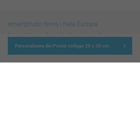
smartphoto finns i hela Europa
België
-
Belgique
-
Danmark
-
Deutschland
-
France
-
Ireland
-
Nederland
-
Norge
-
Österreich
-
Schweiz
-
Suisse
-
Personalisera din Poster collage 20 x 30 cm
Switzerland
-
Suomi
-
Sverige
-
United Kingdom
-
Other Countries
Alla priser är i svenska kronor (SEK), inklusive moms och exklusive porto.
© smartphoto group. All rights reserved