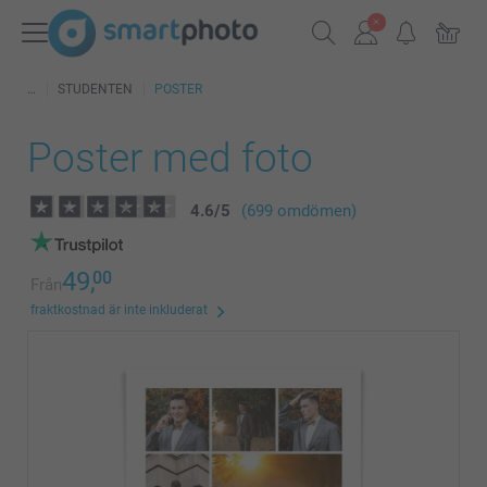
STUDENTEN
POSTER
Poster med foto
4.6
/
5
(699 omdömen)
49,
00
Från
fraktkostnad är inte inkluderat