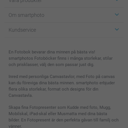
Våra produkter
Etiketter
Om smartphoto
Fotokort
Fotopresenter
Om smartphoto
Kundservice
Fotoböcker
För affiliates
Canvas & Väggdekoration
Allmän integritetspolicy
Kontakta oss & FAQ
Bilder, Fotoförstoring & Fotohäften
Cookie Policy
smartgaranti
En Fotobok bevarar dina minnen på bästa vis!
Skal till Mobil & Surfplatta
Sitemap
smartbonus
smartphotos Fotoböcker finns i många storlekar, stilar
MyNameBook
Villkor och garantier
Priser & betalning
och prisklasser, välj den som passar just dig.
Fotoalmanackor & Fotoagenda
Investor Relations
Status på beställningar
Fotoramar & Tillbehör
Inred med personliga Canvastavlor, med Foto på canvas
kan du föreviga dina bästa minnen. smartphoto erbjuder
Presentkort
flera olika storlekar, format och designs för din
Alla fotoprodukter
Canvastavla.
Skapa fina Fotopresenter som Kudde med foto, Mugg,
Mobilskal, iPad-skal eller Musmatta med dina bästa
bilder. En Fotopresent är den perfekta gåvan till familj och
vänner.