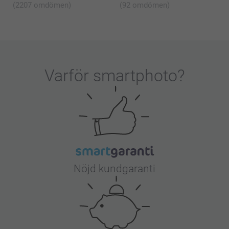
(2207 omdömen)
(92 omdömen)
Varför
smartphoto
?
Nöjd kundgaranti