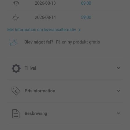
2026-08-13
69,00
2026-08-14
59,00
Mer information om leveransalternativ
Blev något fel?
Få en ny produkt gratis
Tillval
Rama in din poster
Prisinformation
159,00/styck
Från
Alla priser är i svenska kronor (SEK), inklusive moms och
Beskrivning
Priser på tillval och tillgänglighet
exklusive porto.