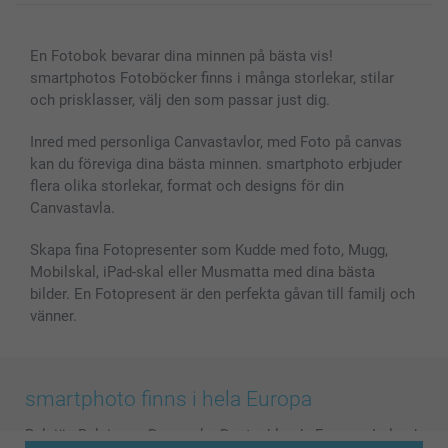
Canvas & Väggdekoration
Allmän integritetspolicy
Kontakta oss & FAQ
Bilder, Fotoförstoring & Fotohäften
Cookie Policy
smartgaranti
En Fotobok bevarar dina minnen på bästa vis!
Skal till Mobil & Surfplatta
Sitemap
smartbonus
smartphotos Fotoböcker finns i många storlekar, stilar
MyNameBook
Villkor och garantier
Priser & betalning
och prisklasser, välj den som passar just dig.
Fotoalmanackor & Fotoagenda
Investor Relations
Status på beställningar
Fotoramar & Tillbehör
Inred med personliga Canvastavlor, med Foto på canvas
kan du föreviga dina bästa minnen. smartphoto erbjuder
Presentkort
flera olika storlekar, format och designs för din
Alla fotoprodukter
Canvastavla.
Skapa fina Fotopresenter som Kudde med foto, Mugg,
Mobilskal, iPad-skal eller Musmatta med dina bästa
bilder. En Fotopresent är den perfekta gåvan till familj och
vänner.
smartphoto finns i hela Europa
België
-
Belgique
-
Danmark
-
Deutschland
-
France
-
Ireland