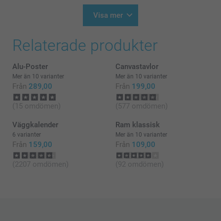
10:02
Hej Inger,
Visa mer
Stort tack för dina ⭐️⭐️⭐️⭐️ och omdöme, kul att du är
Relaterade produkter
nöjd med din poster med foto!
Vi önskar dig en fin dag!
Alu-Poster
Canvastavlor
Varma hälsningar,
Mer än 10 varianter
Mer än 10 varianter
Helene @smartphoto
Från
289,00
Från
199,00
(15 omdömen)
(577 omdömen)
Väggkalender
Ram klassisk
6 varianter
Mer än 10 varianter
Från
159,00
Från
109,00
(2207 omdömen)
(92 omdömen)