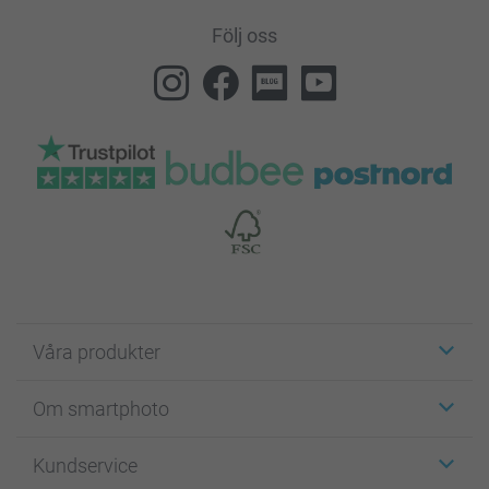
Följ oss
Våra produkter
Etiketter
Om smartphoto
Fotokort
Fotopresenter
Om smartphoto
Kundservice
Fotoböcker
För affiliates