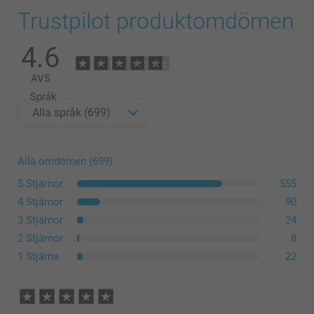
Profilen på ramen har en bredd och höjd på 15 mm.
Trustpilot produktomdömen
Ramar upp till och med storlek 20 x 30 cm har stöd baktill, de
större storlekarna har väggfäste.
4.6
sortiment
AV
5
Språk
Alla omdömen (699)
5 Stjärnor
555
4 Stjärnor
90
3 Stjärnor
24
2 Stjärnor
8
1 Stjärna
22