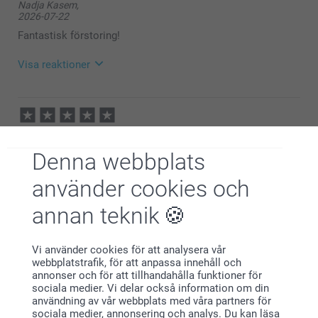
Nadja Kasem,
2026-07-22
Fantastisk förstoring!
Visa reaktioner
2026-07-30
11:51
Hej Nadja,
Daniel Sundqvist Wallin,
Wow – stort tack för 5 stjärnor! ⭐️⭐️⭐️⭐️⭐️
2026-07-21
Det betyder mycket för oss att du tog dig tid att
Denna webbplats
skriva om din fotoförstoring. Tack för att du valde
Snabb och professionell leverans
oss 😊
använder cookies och
Varmaste hälsningar
Visa reaktioner
Kirsi @smartphoto
annan teknik
2026-07-22
11:02
Vi använder cookies för att analysera vår
Hej Daniel,
webbplatstrafik, för att anpassa innehåll och
Jenny,
annonser och för att tillhandahålla funktioner för
2026-07-15
Tack för att du ger oss ⭐⭐⭐⭐⭐! Det glädjer oss att
sociala medier. Vi delar också information om din
du är nöjd med våra posters och service.
användning av vår webbplats med våra partners för
Väldigt bra, helt nöjd.
sociala medier, annonsering och analys. Du kan läsa