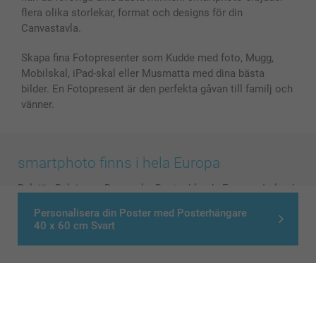
flera olika storlekar, format och designs för din
Canvastavla.
Skapa fina Fotopresenter som Kudde med foto, Mugg,
Mobilskal, iPad-skal eller Musmatta med dina bästa
bilder. En Fotopresent är den perfekta gåvan till familj och
vänner.
smartphoto finns i hela Europa
België
-
Belgique
-
Danmark
-
Deutschland
-
France
-
Ireland
-
Nederland
-
Norge
-
Österreich
-
Schweiz
-
Suisse
-
Personalisera din Poster med Posterhängare
Switzerland
-
Suomi
-
Sverige
-
United Kingdom
-
40 x 60 cm Svart
Other Countries
Alla priser är i svenska kronor (SEK), inklusive moms och exklusive porto.