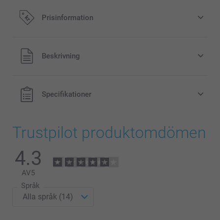
Prisinformation
Alla priser är i svenska kronor (SEK), inklusive moms och
Beskrivning
exklusive porto.
Specifikationer
Trustpilot produktomdömen
4.3
AV
5
Språk