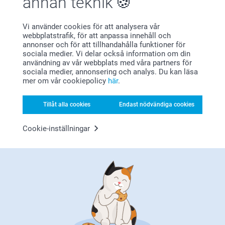
annan teknik
2024-01-24
fotoförstoringar/posters. Visst är det härligt att
kunna ha sina bästa foton framme så andra också
Väldigt nöjd med köpet. Mycket bra kvalitet på produkterna.
kan få se dem! Tack för att du valt att beställa hos
Vi använder cookies för att analysera vår
oss 😊
webbplatstrafik, för att anpassa innehåll och
Varma hälsningar
annonser och för att tillhandahålla funktioner för
Miia @smartphoto
sociala medier. Vi delar också information om din
Poonnaphassorn,
användning av vår webbplats med våra partners för
2023-09-12
sociala medier, annonsering och analys. Du kan läsa
Det var inte så bra kvalitet som jag önskar
mer om vår cookiepolicy
här
.
Tillåt alla cookies
Endast nödvändiga cookies
Gunilla Lindström,
Cookie-inställningar
2023-06-13
Superbra nöjd
Mirella Lind,
2022-10-23
Fint tryck och bra kvalitet. Alltid nöjd med era produkter!