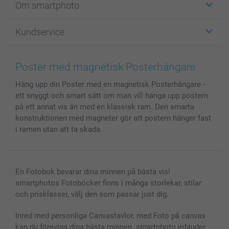
Om smartphoto
Fotokort
Fotopresenter
Om smartphoto
Kundservice
Fotoböcker
För affiliates
Canvas & Väggdekoration
Allmän integritetspolicy
Kontakta oss & FAQ
Bilder, Fotoförstoring & Fotohäften
Cookie Policy
smartgaranti
Poster med magnetisk Posterhängare
Skal till Mobil & Surfplatta
Sitemap
smartbonus
Häng upp din Poster med en magnetisk Posterhängare -
MyNameBook
Villkor och garantier
Priser & betalning
ett snyggt och smart sätt om man vill hänga upp postern
Fotoalmanackor & Fotoagenda
Investor Relations
Status på beställningar
på ett annat vis än med en klassisk ram. Den smarta
Fotoramar & Tillbehör
konstruktionen med magneter gör att postern hänger fast
Presentkort
i ramen utan att ta skada.
Alla fotoprodukter
En Fotobok bevarar dina minnen på bästa vis!
smartphotos Fotoböcker finns i många storlekar, stilar
och prisklasser, välj den som passar just dig.
Inred med personliga Canvastavlor, med Foto på canvas
kan du föreviga dina bästa minnen. smartphoto erbjuder