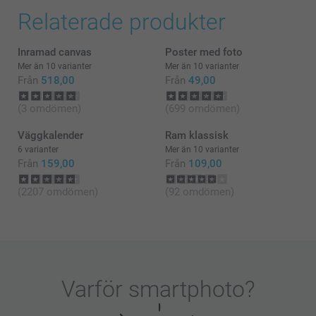
Stort tack för din fina recension! Vad härligt att höra
Relaterade produkter
att den inramade postern blev uppskattad – och
vilken underbar idé som present. 💐
Inramad canvas
Poster med foto
Varma hälsningar,
Kirsi @smartphoto
Mer än 10 varianter
Mer än 10 varianter
Från
518,00
Från
49,00
(3 omdömen)
(699 omdömen)
Väggkalender
Ram klassisk
6 varianter
Mer än 10 varianter
Från
159,00
Från
109,00
(2207 omdömen)
(92 omdömen)
Varför
smartphoto
?