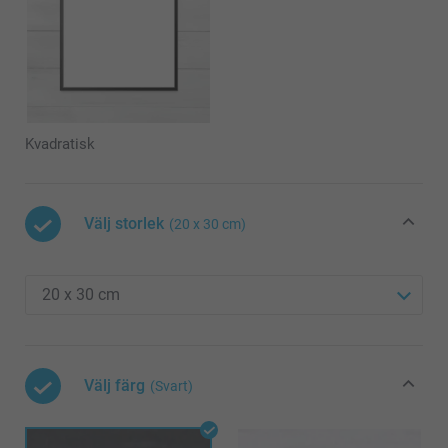
Kvadratisk
Välj storlek
(20 x 30 cm)
Välj färg
(Svart)