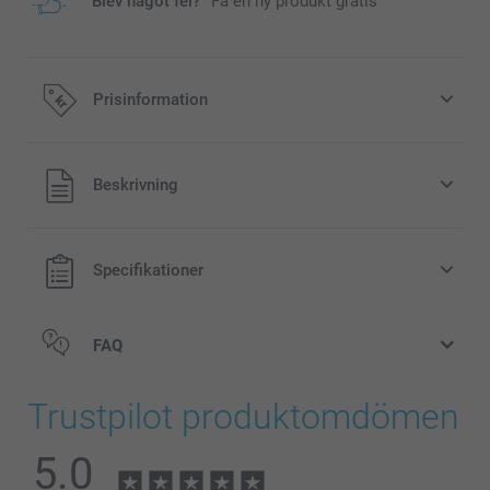
Blev något fel?
Få en ny produkt gratis
Prisinformation
Alla priser är i svenska kronor (SEK), inklusive moms och
Beskrivning
exklusive porto.
Specifikationer
FAQ
Trustpilot produktomdömen
5.0