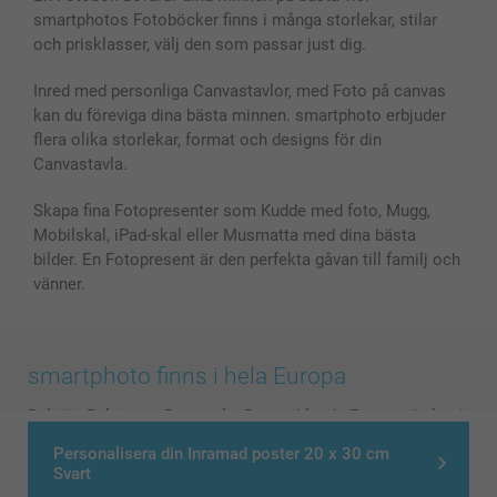
Skal till Mobil & Surfplatta
Sitemap
smartbonus
smartphotos Fotoböcker finns i många storlekar, stilar
MyNameBook
Villkor och garantier
Priser & betalning
och prisklasser, välj den som passar just dig.
Fotoalmanackor & Fotoagenda
Investor Relations
Status på beställningar
Fotoramar & Tillbehör
Inred med personliga Canvastavlor, med Foto på canvas
kan du föreviga dina bästa minnen. smartphoto erbjuder
Presentkort
flera olika storlekar, format och designs för din
Alla fotoprodukter
Canvastavla.
Skapa fina Fotopresenter som Kudde med foto, Mugg,
Mobilskal, iPad-skal eller Musmatta med dina bästa
bilder. En Fotopresent är den perfekta gåvan till familj och
vänner.
smartphoto finns i hela Europa
België
-
Belgique
-
Danmark
-
Deutschland
-
France
-
Ireland
-
Nederland
-
Norge
-
Österreich
-
Schweiz
-
Suisse
-
Personalisera din Inramad poster 20 x 30 cm
Svart
Switzerland
-
Suomi
-
Sverige
-
United Kingdom
-