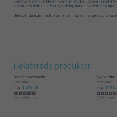
konstverk som verkligen kommer att dra uppmärksamheten til
älskar och dela upp det i fyra delar, häng upp dem och njut a
Behöver du extra instruktioner om hur du hänger upp dina p
Relaterade produkter
Delad canvastavla
Nyckelring
3 varianter
4 varianter
Från
1 399,00
Från
119,0
(3 omdömen)
(266 omdö