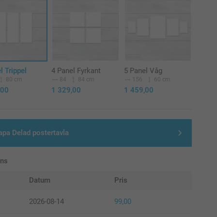
l Trippel
4 Panel Fyrkant
5 Panel Våg
80 cm
84
84 cm
156
60 cm
,00
1 329,00
1 459,00
apa Delad postertavla
ans
Datum
Pris
2026-08-14
99,00