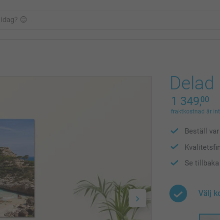
Delad 
1 349,
00
fraktkostnad är in
Beställ var 
Kvalitetsfi
Se tillbak
Välj 