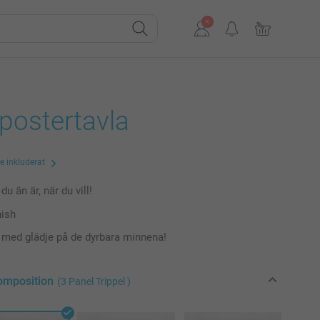
postertavla
te inkluderat
du än är, när du vill!
nish
a med glädje på de dyrbara minnena!
komposition
(3 Panel Trippel )