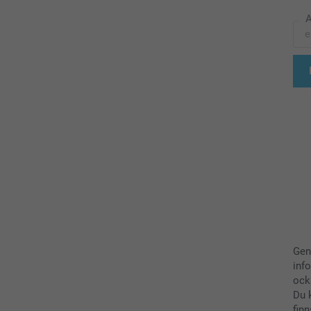
A
Gen
inf
ock
Du 
finn