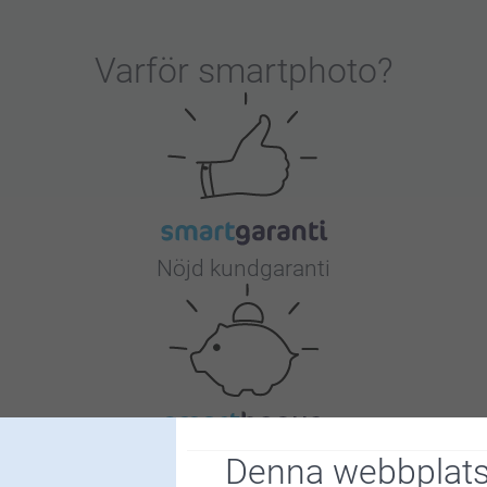
Varför
smartphoto
?
Nöjd kundgaranti
Bonus på alla dina köp
Denna webbplats