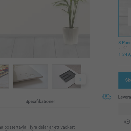
3 Pane
98
1 349
Sk
Lever
Specifikationer
a postertavla i fyra delar är ett vackert