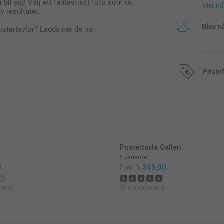
l sig! Välj ett fantastiskt foto som du
Mer in
v resultatet.
Blev n
ostertavlor? Ladda ner de
här.
Prisin
Alla priser är 
Postertavla Galleri
5 varianter
0
Från
1 349,00
men)
(6 omdömen)