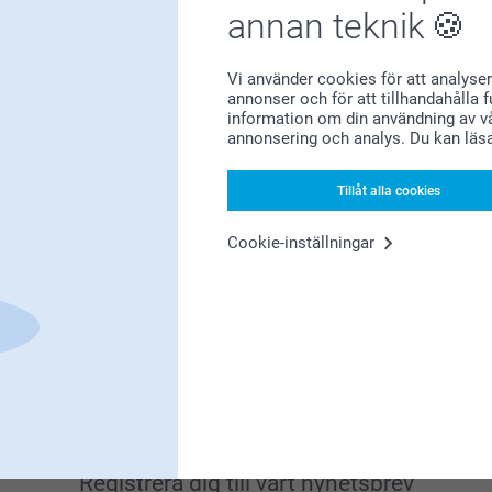
annan teknik
Vi använder cookies för att analyser
annonser och för att tillhandahålla 
information om din användning av vå
annonsering och analys. Du kan läs
Letar du efter inspiration?
Tillåt alla cookies
Cookie-inställningar
Förstklassig kundservice
Registrera dig till vårt nyhetsbrev