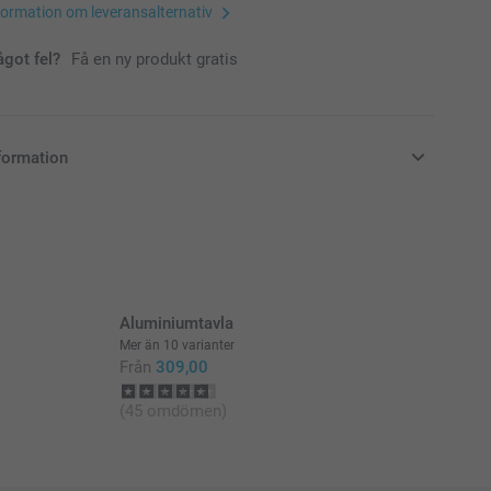
formation om leveransalternativ
ågot fel?
Få en ny produkt gratis
formation
i svenska kronor (SEK), inklusive moms och exklusive porto.
Aluminiumtavla
Mer än 10 varianter
Från
309,00
(45 omdömen)