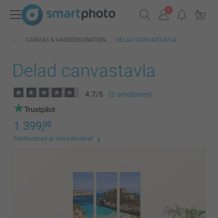
CANVAS & VÄGGDEKORATION
DELAD CANVASTAVLA
Delad canvastavla
4.7
/
5
(3 omdömen)
1 399,
00
fraktkostnad är inte inkluderat