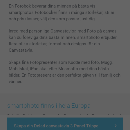
En Fotobok bevarar dina minnen på bästa vis!
smartphotos Fotoböcker finns i många storlekar, stilar
och prisklasser, välj den som passar just dig.
Inred med personliga Canvastavlor, med Foto på canvas
kan du föreviga dina bästa minnen. smartphoto erbjuder
flera olika storlekar, format och designs för din
Canvastavla.
Skapa fina Fotopresenter som Kudde med foto, Mugg,
Mobilskal, iPad-skal eller Musmatta med dina bästa
bilder. En Fotopresent är den perfekta gåvan till familj och
vänner.
smartphoto finns i hela Europa
België
-
Belgique
-
Danmark
-
Deutschland
-
France
-
Ireland
-
Nederland
-
Norge
-
Österreich
-
Schweiz
-
Suisse
-
Skapa din Delad canvastavla 3 Panel Trippel