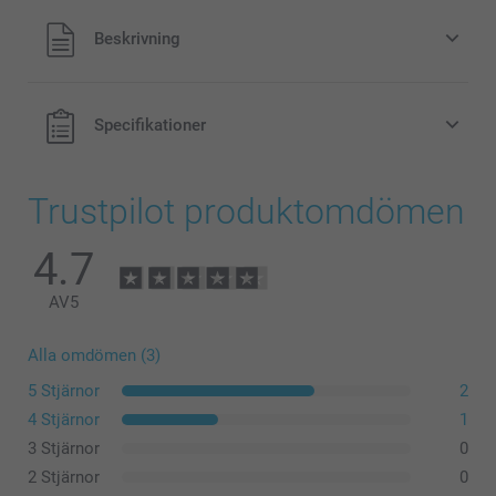
Alla priser är i svenska kronor (SEK), inklusive moms och
Beskrivning
exklusive porto.
Specifikationer
Trustpilot produktomdömen
4.7
AV
5
Alla omdömen (3)
Vilka är de exakta måtten på min canvas?
5 Stjärnor
2
4 Stjärnor
1
3 Stjärnor
0
2 Stjärnor
0