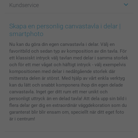
Kundservice
Fotoböcker
För affiliates
Canvas & Väggdekoration
Allmän integritetspolicy
Kontakta oss & FAQ
Bilder, Fotoförstoring & Fotohäften
Cookie Policy
smartgaranti
Skapa en personlig canvastavla i delar |
Skal till Mobil & Surfplatta
Sitemap
smartbonus
smartphoto
MyNameBook
Villkor och garantier
Priser & betalning
Nu kan du göra din egen canvastavla i delar. Välj en
Fotoalmanackor & Fotoagenda
Investor Relations
Status på beställningar
favoritbild och sedan typ av komposition av din tavla. För
Fotoramar & Tillbehör
ett klassiskt intryck välj tavlan med delar i samma storlek
Presentkort
och för ett mer vågat och häftigt intryck - välj exempelvis
Alla fotoprodukter
kompositionen med delar i nedåtgående storlek där
mittersta delen är störst. Med hjälp av vårt enkla verktyg
kan du lätt och snabbt komponera ihop din egen delade
canvastavla. Inget ger ditt rum ett mer unikt och
personligt uttryck än en delad tavla! Att dela upp sin bild i
flera delar ger dig en extraordinär väggdekoration som du
garanterat blir blir ensam om, speciellt när ditt eget foto
är i centrum!