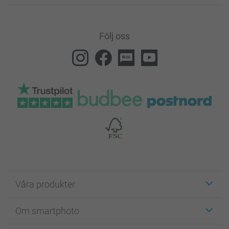
Följ oss
Våra produkter
Etiketter
Om smartphoto
Fotokort
Fotopresenter
Om smartphoto