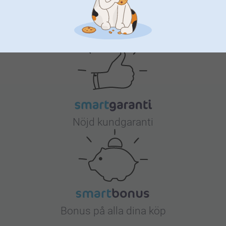
Varför
smartphoto
?
Nöjd kundgaranti
Bonus på alla dina köp