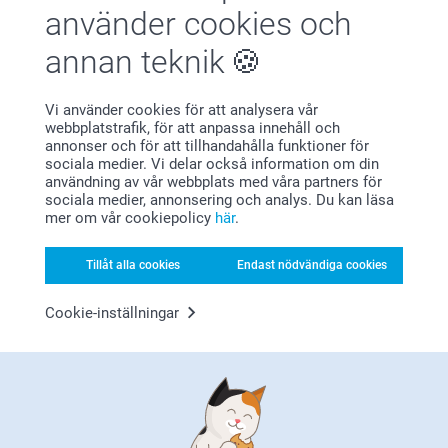
Synd att för mycket av bilden 'wrappa' runt sidorna av
använder cookies och
tavlorna - glappet i bilden en lite för mycket.
annan teknik
Visa reaktioner
Vi använder cookies för att analysera vår
2022-02-24
Relaterade produkter
webbplatstrafik, för att anpassa innehåll och
11:02
annonser och för att tillhandahålla funktioner för
Hej Philip
sociala medier. Vi delar också information om din
Stort tack för dina 5 stjärnor och omdöme om den
Fotobok
Canvas Deluxe
användning av vår webbplats med våra partners för
delade canvastavlan.
Mer än 10 varianter
Mer än 10 varianter
sociala medier, annonsering och analys. Du kan läsa
Vi hoppas du kommer ha glädje av den under lång tid
Från
499,00
Från
349,00
mer om vår cookiepolicy
här
.
framöver!
(2847 omdömen)
(45 omdömen)
Varma hälsningar,
Tillåt alla cookies
Endast nödvändiga cookies
Johanna, Smartphoto
Canvas Galleri
Bilder på lyxpapper
5 varianter
4 varianter
Cookie-inställningar
Från
1 319,00
Från
99,00
(8 omdömen)
(7 omdömen)