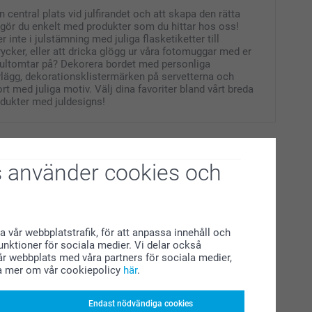
n central plats vid julfirandet och att skapa den rätta
gör du enkelt med produkter som du hittar hos oss!
nte i julstämning med juliga flasketiketter till
ycker, eller att dricka glögg ur våra fotomuggar med er
jultomtar på? Dekorera bordet med personliga
rlägg, dekorationsklistermärken på servetterna och
rt med juliga motiv. Välj dina favoriter bland vårt breda
odukter med juldesigns!
 använder cookies och
a vår webbplatstrafik, för att anpassa innehåll och
funktioner för sociala medier. Vi delar också
r webbplats med våra partners för sociala medier,
a mer om vår cookiepolicy
här
.
Endast nödvändiga cookies