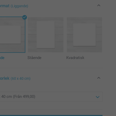
ormat
(Liggande)
nde
Stående
Kvadratisk
torlek
(60 x 40 cm)