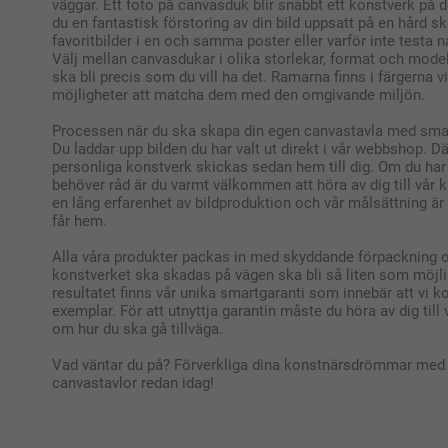
väggar. Ett foto på canvasduk blir snabbt ett konstverk på d
du en fantastisk förstoring av din bild uppsatt på en hård s
favoritbilder i en och samma poster eller varför inte testa n
Välj mellan canvasdukar i olika storlekar, format och modell
ska bli precis som du vill ha det. Ramarna finns i färgerna vit
möjligheter att matcha dem med den omgivande miljön.
Processen när du ska skapa din egen canvastavla med smar
Du laddar upp bilden du har valt ut direkt i vår webbshop. Dä
personliga konstverk skickas sedan hem till dig. Om du har
behöver råd är du varmt välkommen att höra av dig till vår 
en lång erfarenhet av bildproduktion och vår målsättning är
får hem.
Alla våra produkter packas in med skyddande förpackning och
konstverket ska skadas på vägen ska bli så liten som möjl
resultatet finns vår unika smartgaranti som innebär att vi ko
exemplar. För att utnyttja garantin måste du höra av dig till 
om hur du ska gå tillväga.
Vad väntar du på? Förverkliga dina konstnärsdrömmar med 
canvastavlor redan idag!