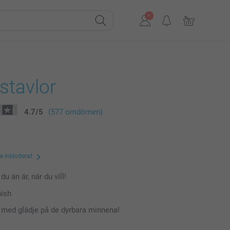
stavlor
4.7
/
5
(577 omdömen)
te inkluderat
du än är, när du vill!
nish
a med glädje på de dyrbara minnena!