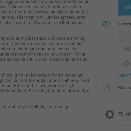
in vägg och med ett foto på en postertavla får
kiva. Du kan även skapa ett kollage av dina
Gå 
ågot nytt som att trycka dina bilder på metall?
er med eller utan ram, just för att resultatet
, silver, svart, mullvad och trä vilket ger dig
Lever
tphoto är mycket enkel och användarvänlig.
refter trycker vi upp den på canvas och ditt
 några funderingar kring processen eller
kundtjänst som är öppen alla vardagar. Vi har
 att du ska bli 100 % nöjd med produkterna du
 tydlig fraktinformation för att risken att
Mer in
igt. Om du mot förmodan inte är helt nöjd med
stnadsfritt ersätter tavlan med ett nytt
Blev n
vår kundtjänst för att få ytterligare information
smartphoto, beställ dina personliga
Tillval