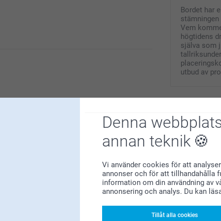
Bordet har e
stämningen 
Vem kommer i
högtidens dr
själva som 
tallriksunde
placeringsko
utbud av pr
Denna webbplats
annan teknik
Vi använder cookies för att analyser
annonser och för att tillhandahålla 
enkelt och superfint sätt att skapa ett eget
information om din användning av vå
a härifrån igen.
annonsering och analys. Du kan läs
 tråkigt att höra att din upplevelse kring priset
 för oss och hjälper oss att fortsätta förbättra
Tillåt alla cookies
s på smartphoto.