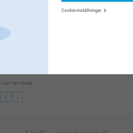
Cookie-inställningar
et är vi glada för!
a canvastavlor, så hjälper vi dig. Du når oss
enkelt och superfint sätt att skapa ett eget
is som den skulle
d dig!
5