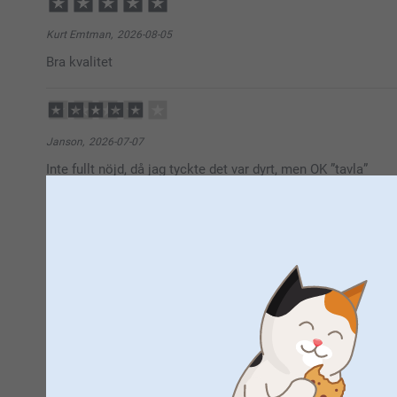
Kurt Emtman,
2026-08-05
Bra kvalitet
Janson,
2026-07-07
Inte fullt nöjd, då jag tyckte det var dyrt, men OK ”tavla”
Visa reaktioner
2026-07-13
14:04
Hej Janson,
Maria,
2026-07-02
Tusen tack för ditt omdöme av våra canvastavlor. Ett 
Ej fått varan som sagt. Lurenbedrägeri. Kommer aldrig handl
konstverk med favoritbilden.
Jag är glad att du är nöjd med din produkt, men det är
Visa reaktioner
inte var helt positiv. Din feedback är verkligen viktig
både vår service och din framtida upplevelse hos os