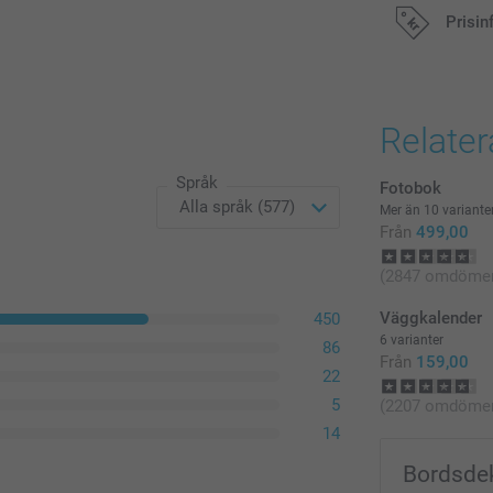
Rama in di
Prisin
319,00/s
Från
Alla priser är 
Priser på tillva
Relate
Foto på Canvas k
Språk
Fotobok
Vit
Mer än 10 variante
Svart
Från
499,00
Silver (Ramar
(2847 omdöme
Mullvad
Trä
Väggkalender
450
Det finns ett ut
6 varianter
86
Från
159,00
22
5
(2207 omdöme
14
Bordsde