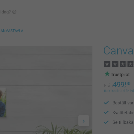
CANVASTAVLA
Canva
499,
00
Från
fraktkostnad är in
Beställ var 
Kvalitetsfi
Se tillbak