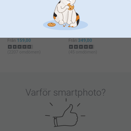
Från
499,00
Från
299,00
(2847 omdömen)
(35 omdömen)
Väggkalender
Canvas Deluxe
6 varianter
Mer än 10 varianter
Från
159,00
Från
349,00
(2207 omdömen)
(45 omdömen)
Varför
smartphoto
?