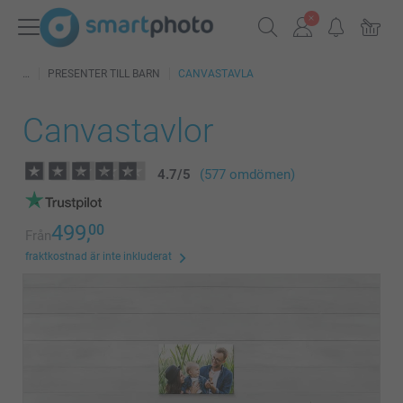
PRESENTER TILL BARN
CANVASTAVLA
Canvastavlor
4.7
/
5
(577 omdömen)
499,
00
Från
fraktkostnad är inte inkluderat