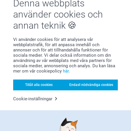
Denna webbplats
MARIA LJUNGGREN,
🩵-liga hälsningar
2026-06-13
Tack för att du har tagit dig tid att ge oss feedback,
Helene@smartphoto
använder cookies och
det är vi glada för!
Fin och välgjord
Du får gärna kontakta oss om du inte har mottagit
annan teknik
dina canvastavlor, så hjälper vi dig. Du når oss via
Visa reaktioner
formuläret här: https://www.smartphoto.se/faq
🩵-liga hälsningar,
Vi använder cookies för att analysera vår
2026-06-16
Helene @smartphoto
webbplatstrafik, för att anpassa innehåll och
10:39
annonser och för att tillhandahålla funktioner för
Hej Maria,
sociala medier. Vi delar också information om din
Hilda Giertz,
användning av vår webbplats med våra partners för
2026-05-29
Tusen tack för ditt omdöme av våra canvastavlor. Ett
sociala medier, annonsering och analys. Du kan läsa
enkelt och superfint sätt att skapa ett eget konstverk
Jag tycker det är bra kvalitet på bilderna och den blev
mer om vår cookiepolicy
här
.
med favoritbilden. Tack för att du delar med dig!
precis som den skulle
🩵-liga hälsningar
Tillåt alla cookies
Endast nödvändiga cookies
Helene @smartphoto
Visa mer
Cookie-inställningar
Relaterade produkter
Fotobok
Väggklocka
Mer än 10 varianter
5 varianter