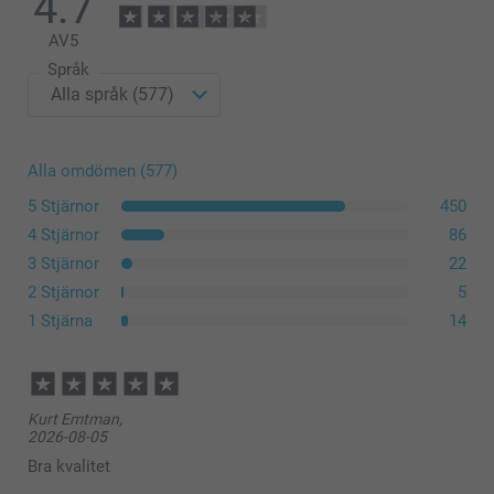
4.7
Det finns ett utrymme på 1 cm mellan duken och ramen på varje
sida.
AV
5
Språk
Alla omdömen (577)
5 Stjärnor
450
4 Stjärnor
86
3 Stjärnor
22
2 Stjärnor
5
1 Stjärna
14
Kurt Emtman,
2026-08-05
Bra kvalitet