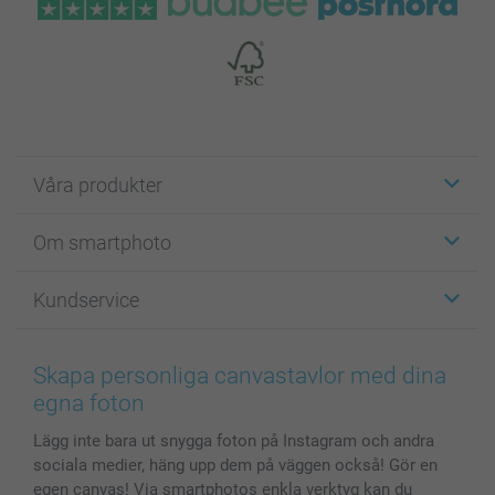
Våra produkter
Etiketter
Om smartphoto
Fotokort
Fotopresenter
Om smartphoto
Kundservice
Fotoböcker
För affiliates
Canvas & Väggdekoration
Allmän integritetspolicy
Kontakta oss & FAQ
Bilder, Fotoförstoring & Fotohäften
Cookie Policy
smartgaranti
Skapa personliga canvastavlor med dina
Skal till Mobil & Surfplatta
Sitemap
smartbonus
egna foton
MyNameBook
Villkor och garantier
Priser & betalning
Lägg inte bara ut snygga foton på Instagram och andra
Fotoalmanackor & Fotoagenda
Investor Relations
Status på beställningar
sociala medier, häng upp dem på väggen också! Gör en
Fotoramar & Tillbehör
egen canvas! Via smartphotos enkla verktyg kan du