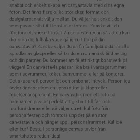
Presentkort
snabbt och enkelt skapa en canvastavla med dina egna
Alla fotoprodukter
foton. Det finns flera olika storlekar, format och
designteman att välja mellan. Du väljer helt enkelt den
som passar bäst till fotot eller fotona. Kanske vill du
förstora ett vackert foto från semesterresan så att du kan
drömma dig tillbaka varje gång du tittar på din
canvastavla? Kanske väljer du en fin familjebild där ni alla
sprudlar av glädje eller så tar du en romantisk bild av dig
och din partner. Du kommer att få ett riktigt konstverk på
väggen! En canvastavla passar lika bra i vardagsrummet
som i sovrummet, köket, barnrummet eller på kontoret.
Det skapar ett personligt och ombonat intryck. Personliga
tavlor är dessutom en uppskattad julklapp eller
födelsedagspresent. En canvasduk med ett foto på
barnbarnen passar perfekt att ge bort till far- och
morföräldrarna eller så väljer du ett kul foto från
personalfesten och förstora upp det på en stor
canvastavla och hänger upp i personalrummet. Kul idé,
eller hur? Beställ personliga canvas tavlor från
smartphotos redan idag!