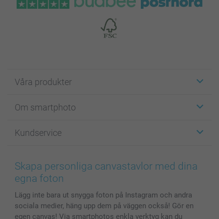
Våra produkter
Etiketter
Om smartphoto
Fotokort
Fotopresenter
Om smartphoto
Kundservice
Fotoböcker
För affiliates
Canvas & Väggdekoration
Allmän integritetspolicy
Kontakta oss & FAQ
Bilder, Fotoförstoring & Fotohäften
Cookie Policy
smartgaranti
Skapa personliga canvastavlor med dina
Skal till Mobil & Surfplatta
Sitemap
smartbonus
egna foton
MyNameBook
Villkor och garantier
Priser & betalning
Lägg inte bara ut snygga foton på Instagram och andra
Fotoalmanackor & Fotoagenda
Investor Relations
Status på beställningar
sociala medier, häng upp dem på väggen också! Gör en
Fotoramar & Tillbehör
egen canvas! Via smartphotos enkla verktyg kan du