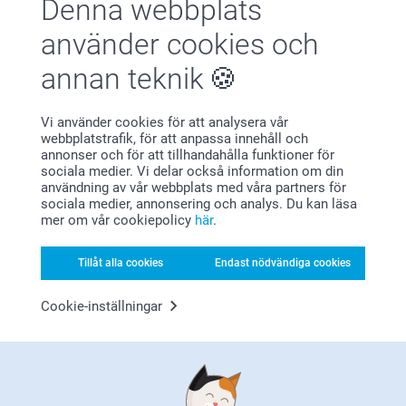
Denna webbplats
MARIA LJUNGGREN,
🩵-liga hälsningar
2026-06-13
Tack för att du har tagit dig tid att ge oss feedback,
Helene@smartphoto
använder cookies och
det är vi glada för!
Fin och välgjord
Du får gärna kontakta oss om du inte har mottagit
annan teknik
dina canvastavlor, så hjälper vi dig. Du når oss via
Visa reaktioner
formuläret här: https://www.smartphoto.se/faq
🩵-liga hälsningar,
Vi använder cookies för att analysera vår
2026-06-16
Helene @smartphoto
webbplatstrafik, för att anpassa innehåll och
10:39
annonser och för att tillhandahålla funktioner för
Hej Maria,
sociala medier. Vi delar också information om din
Hilda Giertz,
användning av vår webbplats med våra partners för
2026-05-29
Tusen tack för ditt omdöme av våra canvastavlor. Ett
sociala medier, annonsering och analys. Du kan läsa
enkelt och superfint sätt att skapa ett eget konstverk
Jag tycker det är bra kvalitet på bilderna och den blev
mer om vår cookiepolicy
här
.
med favoritbilden. Tack för att du delar med dig!
precis som den skulle
🩵-liga hälsningar
Tillåt alla cookies
Endast nödvändiga cookies
Helene @smartphoto
Visa mer
Cookie-inställningar
Relaterade produkter
Fotobok
Väggklocka
Mer än 10 varianter
5 varianter