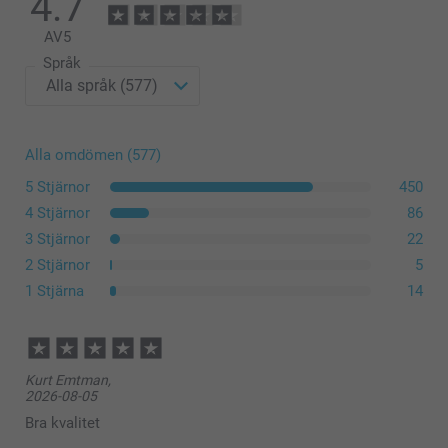
4.7
Det finns ett utrymme på 1 cm mellan duken och ramen på varje
sida.
AV
5
Språk
Alla omdömen (577)
5 Stjärnor
450
4 Stjärnor
86
3 Stjärnor
22
2 Stjärnor
5
1 Stjärna
14
Kurt Emtman,
2026-08-05
Bra kvalitet