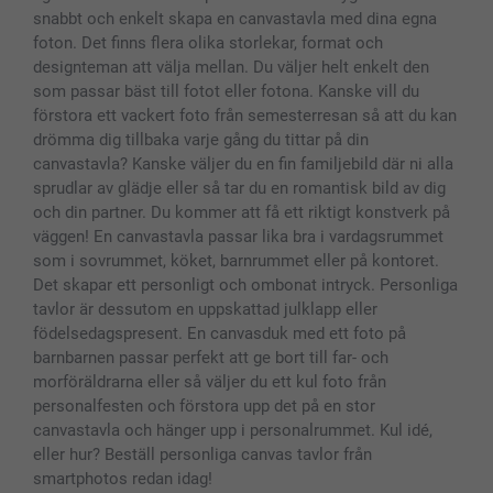
Presentkort
snabbt och enkelt skapa en canvastavla med dina egna
Alla fotoprodukter
foton. Det finns flera olika storlekar, format och
designteman att välja mellan. Du väljer helt enkelt den
som passar bäst till fotot eller fotona. Kanske vill du
förstora ett vackert foto från semesterresan så att du kan
drömma dig tillbaka varje gång du tittar på din
canvastavla? Kanske väljer du en fin familjebild där ni alla
sprudlar av glädje eller så tar du en romantisk bild av dig
och din partner. Du kommer att få ett riktigt konstverk på
väggen! En canvastavla passar lika bra i vardagsrummet
som i sovrummet, köket, barnrummet eller på kontoret.
Det skapar ett personligt och ombonat intryck. Personliga
tavlor är dessutom en uppskattad julklapp eller
födelsedagspresent. En canvasduk med ett foto på
barnbarnen passar perfekt att ge bort till far- och
morföräldrarna eller så väljer du ett kul foto från
personalfesten och förstora upp det på en stor
canvastavla och hänger upp i personalrummet. Kul idé,
eller hur? Beställ personliga canvas tavlor från
smartphotos redan idag!