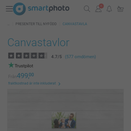
PRESENTER TILL NYFÖDD
CANVASTAVLA
Canvastavlor
4.7
/
5
(577 omdömen)
499,
00
Från
fraktkostnad är inte inkluderat