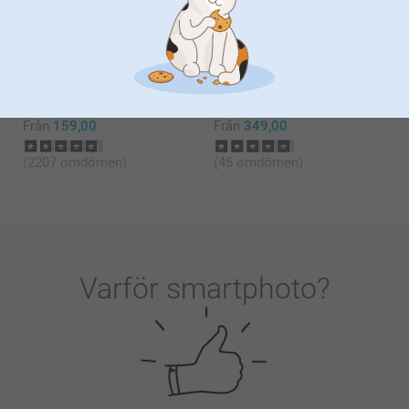
Från
499,00
Från
299,00
(2847 omdömen)
(35 omdömen)
Väggkalender
Canvas Deluxe
6 varianter
Mer än 10 varianter
Från
159,00
Från
349,00
(2207 omdömen)
(45 omdömen)
Varför
smartphoto
?