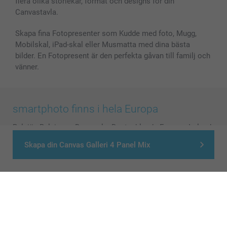
flera olika storlekar, format och designs för din
Canvastavla.
Skapa fina Fotopresenter som Kudde med foto, Mugg,
Mobilskal, iPad-skal eller Musmatta med dina bästa
bilder. En Fotopresent är den perfekta gåvan till familj och
vänner.
smartphoto finns i hela Europa
België
-
Belgique
-
Danmark
-
Deutschland
-
France
-
Ireland
-
Nederland
-
Norge
-
Österreich
-
Schweiz
-
Suisse
-
Skapa din Canvas Galleri 4 Panel Mix
Switzerland
-
Suomi
-
Sverige
-
United Kingdom
-
Other Countries
Alla priser är i svenska kronor (SEK), inklusive moms och exklusive porto.