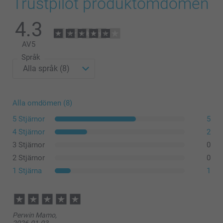
Trustpilot produktomdömen
4.3
AV
5
Språk
Vilka är de exakta måtten på min canvas?
Alla omdömen (8)
5 Stjärnor
5
4 Stjärnor
2
3 Stjärnor
0
2 Stjärnor
0
1 Stjärna
1
Perwin Mamo,
2026-01-03