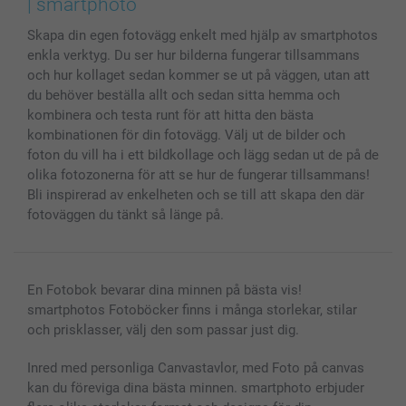
| smartphoto
MyNameBook
Villkor och garantier
Priser & betalning
Skapa din egen fotovägg enkelt med hjälp av smartphotos
Fotoalmanackor & Fotoagenda
Investor Relations
Status på beställningar
enkla verktyg. Du ser hur bilderna fungerar tillsammans
Fotoramar & Tillbehör
och hur kollaget sedan kommer se ut på väggen, utan att
Presentkort
du behöver beställa allt och sedan sitta hemma och
Alla fotoprodukter
kombinera och testa runt för att hitta den bästa
kombinationen för din fotovägg. Välj ut de bilder och
foton du vill ha i ett bildkollage och lägg sedan ut de på de
olika fotozonerna för att se hur de fungerar tillsammans!
Bli inspirerad av enkelheten och se till att skapa den där
fotoväggen du tänkt så länge på.
En Fotobok bevarar dina minnen på bästa vis!
smartphotos Fotoböcker finns i många storlekar, stilar
och prisklasser, välj den som passar just dig.
Inred med personliga Canvastavlor, med Foto på canvas
kan du föreviga dina bästa minnen. smartphoto erbjuder