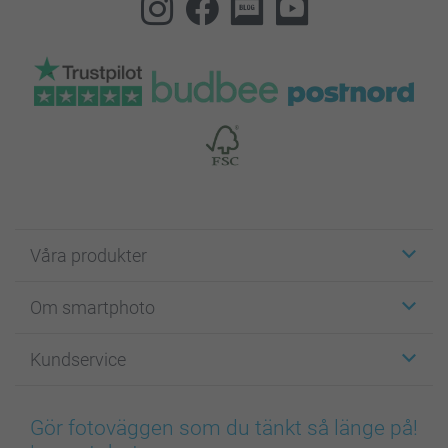
Våra produkter
Etiketter
Om smartphoto
Fotokort
Fotopresenter
Om smartphoto
Kundservice
Fotoböcker
För affiliates
Canvas & Väggdekoration
Allmän integritetspolicy
Kontakta oss & FAQ
Bilder, Fotoförstoring & Fotohäften
Cookie Policy
smartgaranti
Gör fotoväggen som du tänkt så länge på!
Skal till Mobil & Surfplatta
Sitemap
smartbonus