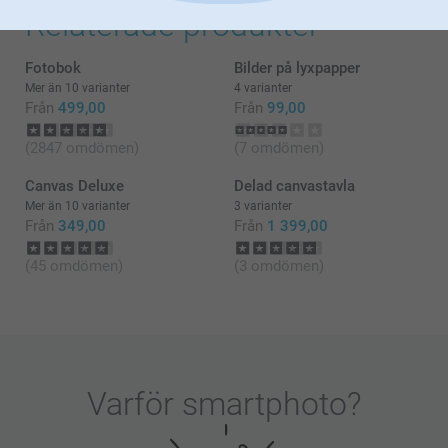
Relaterade produkter
Fotobok
Bilder på lyxpapper
Mer än 10 varianter
4 varianter
Från
499,00
Från
99,00
(2847 omdömen)
(7 omdömen)
Canvas Deluxe
Delad canvastavla
Mer än 10 varianter
3 varianter
Från
349,00
Från
1 399,00
(45 omdömen)
(3 omdömen)
Varför
smartphoto
?