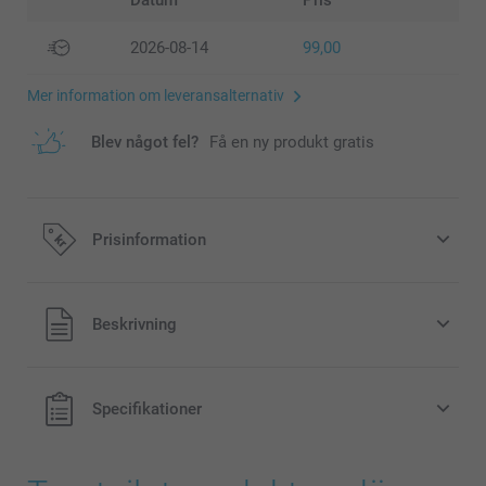
Datum
Pris
2026-08-14
99,00
Mer information om leveransalternativ
Blev något fel?
Få en ny produkt gratis
Prisinformation
Alla priser är i svenska kronor (SEK), inklusive moms och
Beskrivning
exklusive porto.
Specifikationer