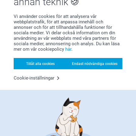
annan teknik
aluminiumtavlor, de är så fina! Tack för att du valt att
beställa hos oss :)
Önskar att upphängningen satt fast på baksidan
Varma hälsningar
Vi använder cookies för att analysera vår
Miia på Smartphoto
Visa reaktioner
webbplatstrafik, för att anpassa innehåll och
annonser och för att tillhandahålla funktioner för
sociala medier. Vi delar också information om din
2022-01-28
användning av vår webbplats med våra partners för
09:36
sociala medier, annonsering och analys. Du kan läsa
Hej Isabelle
Visa mer
mer om vår cookiepolicy
här
.
Tack för dina 5 stjärnor och omdöme av våra
aluminiumtavlor med borstad yta. Ett moderna och
Relaterade produkter
fint sätt att dekorera sina vägger på. Den egna bilden
Tillåt alla cookies
Endast nödvändiga cookies
gör konsten unik :) Tack för önskemålet om
upphängningen, jag skickar det vidare.
Cookie-inställningar
Aluminiumtavla
Aluminiumkakel
Varma hälsningar
Johanna, smartphoto
Mer än 10 varianter
219,00
Från
309,00
(3 omdömen)
(45 omdömen)
Väggkalender
Trätavla
6 varianter
Mer än 10 varianter
Från
159,00
Från
399,00