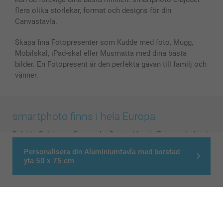
flera olika storlekar, format och designs för din
Canvastavla.
Skapa fina Fotopresenter som Kudde med foto, Mugg,
Mobilskal, iPad-skal eller Musmatta med dina bästa
bilder. En Fotopresent är den perfekta gåvan till familj och
vänner.
smartphoto finns i hela Europa
België
-
Belgique
-
Danmark
-
Deutschland
-
France
-
Ireland
-
Nederland
-
Norge
-
Österreich
-
Schweiz
-
Suisse
-
Personalisera din Aluminiumtavla med borstad
Switzerland
-
Suomi
-
Sverige
-
United Kingdom
-
yta 50 x 75 cm
Other Countries
Alla priser är i svenska kronor (SEK), inklusive moms och exklusive porto.