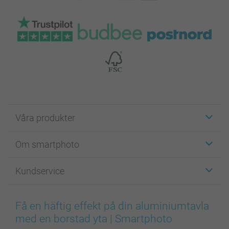
Våra produkter
Etiketter
Om smartphoto
Fotokort
Fotopresenter
Om smartphoto
Kundservice
Fotoböcker
För affiliates
Canvas & Väggdekoration
Allmän integritetspolicy
Kontakta oss & FAQ
Bilder, Fotoförstoring & Fotohäften
Cookie Policy
smartgaranti
Få en häftig effekt på din aluminiumtavla
Skal till Mobil & Surfplatta
Sitemap
smartbonus
med en borstad yta | Smartphoto
MyNameBook
Villkor och garantier
Priser & betalning