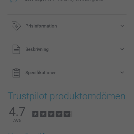
Prisinformation
Alla priser är i svenska kronor (SEK), inklusive moms och
Beskrivning
exklusive porto.
Specifikationer
Trustpilot produktomdömen
4.7
AV
5