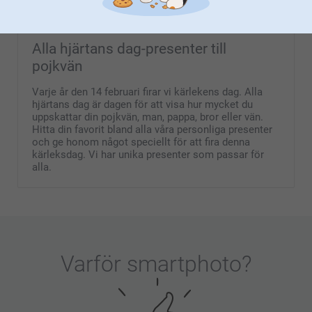
(2207 omdömen)
(13 omdömen)
Alla hjärtans dag-presenter till
pojkvän
Varje år den 14 februari firar vi kärlekens dag. Alla
hjärtans dag är dagen för att visa hur mycket du
uppskattar din pojkvän, man, pappa, bror eller vän.
Hitta din favorit bland alla våra personliga presenter
och ge honom något speciellt för att fira denna
kärleksdag. Vi har unika presenter som passar för
alla.
Varför
smartphoto
?