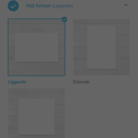
Välj format
(Liggande)
Liggande
Stående