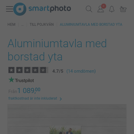
HEM
TILL POJKVÄN
ALUMINIUMTAVLA MED BORSTAD YTA
Aluminiumtavla med
borstad yta
4.7
/
5
(14 omdömen)
1 089,
00
Från
fraktkostnad är inte inkluderat