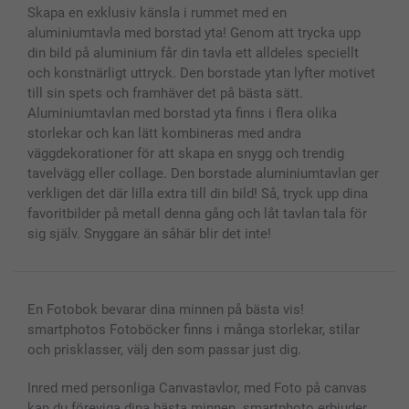
Skapa en exklusiv känsla i rummet med en
Fotoalmanackor & Fotoagenda
Investor Relations
Status på beställningar
aluminiumtavla med borstad yta! Genom att trycka upp
Fotoramar & Tillbehör
din bild på aluminium får din tavla ett alldeles speciellt
Presentkort
och konstnärligt uttryck. Den borstade ytan lyfter motivet
Alla fotoprodukter
till sin spets och framhäver det på bästa sätt.
Aluminiumtavlan med borstad yta finns i flera olika
storlekar och kan lätt kombineras med andra
väggdekorationer för att skapa en snygg och trendig
tavelvägg eller collage. Den borstade aluminiumtavlan ger
verkligen det där lilla extra till din bild! Så, tryck upp dina
favoritbilder på metall denna gång och låt tavlan tala för
sig själv. Snyggare än såhär blir det inte!
En Fotobok bevarar dina minnen på bästa vis!
smartphotos Fotoböcker finns i många storlekar, stilar
och prisklasser, välj den som passar just dig.
Inred med personliga Canvastavlor, med Foto på canvas
kan du föreviga dina bästa minnen. smartphoto erbjuder