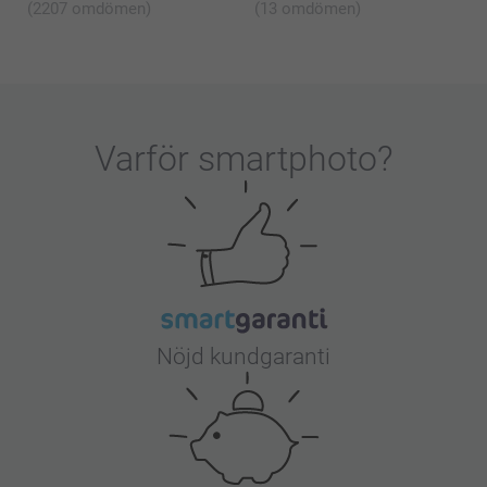
(2207 omdömen)
(13 omdömen)
Varför
smartphoto
?
Nöjd kundgaranti