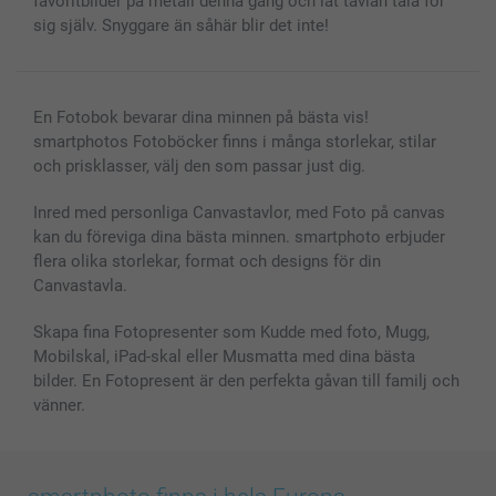
favoritbilder på metall denna gång och låt tavlan tala för
sig själv. Snyggare än såhär blir det inte!
En Fotobok bevarar dina minnen på bästa vis!
smartphotos Fotoböcker finns i många storlekar, stilar
och prisklasser, välj den som passar just dig.
Inred med personliga Canvastavlor, med Foto på canvas
kan du föreviga dina bästa minnen. smartphoto erbjuder
flera olika storlekar, format och designs för din
Canvastavla.
Skapa fina Fotopresenter som Kudde med foto, Mugg,
Mobilskal, iPad-skal eller Musmatta med dina bästa
bilder. En Fotopresent är den perfekta gåvan till familj och
vänner.