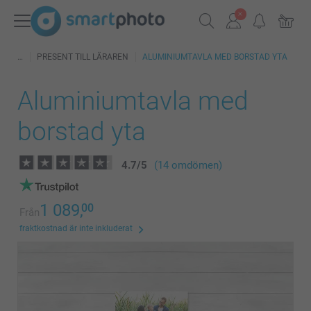
PRESENT TILL LÄRAREN
ALUMINIUMTAVLA MED BORSTAD YTA
Aluminiumtavla med
borstad yta
4.7
/
5
(14 omdömen)
1 089,
00
Från
fraktkostnad är inte inkluderat