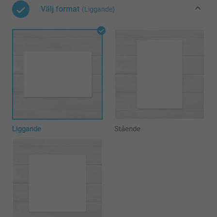
Välj format
(Liggande)
Liggande
Stående