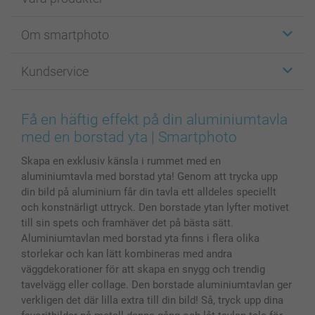
Etiketter
Om smartphoto
Fotokort
Fotopresenter
Om smartphoto
Kundservice
Fotoböcker
För affiliates
Canvas & Väggdekoration
Allmän integritetspolicy
Kontakta oss & FAQ
Bilder, Fotoförstoring & Fotohäften
Cookie Policy
smartgaranti
Få en häftig effekt på din aluminiumtavla
Skal till Mobil & Surfplatta
Sitemap
smartbonus
med en borstad yta | Smartphoto
MyNameBook
Villkor och garantier
Priser & betalning
Skapa en exklusiv känsla i rummet med en
Fotoalmanackor & Fotoagenda
Investor Relations
Status på beställningar
aluminiumtavla med borstad yta! Genom att trycka upp
Fotoramar & Tillbehör
din bild på aluminium får din tavla ett alldeles speciellt
Presentkort
och konstnärligt uttryck. Den borstade ytan lyfter motivet
Alla fotoprodukter
till sin spets och framhäver det på bästa sätt.
Aluminiumtavlan med borstad yta finns i flera olika
storlekar och kan lätt kombineras med andra
väggdekorationer för att skapa en snygg och trendig
tavelvägg eller collage. Den borstade aluminiumtavlan ger
verkligen det där lilla extra till din bild! Så, tryck upp dina