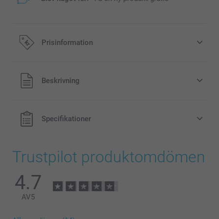
Prisinformation
Alla priser är i svenska kronor (SEK), inklusive moms och
Beskrivning
exklusive porto.
Specifikationer
Trustpilot produktomdömen
4.7
AV
5