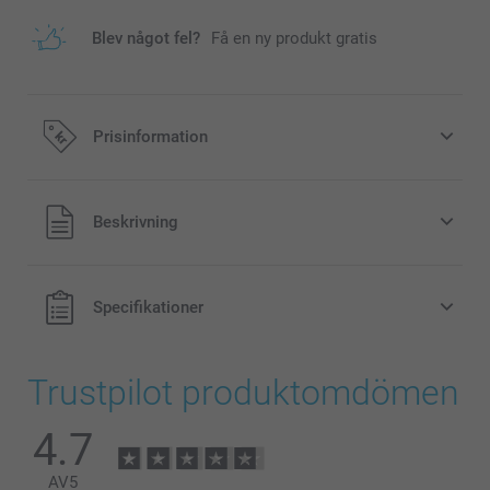
Blev något fel?
Få en ny produkt gratis
Prisinformation
Alla priser är i svenska kronor (SEK), inklusive moms och
Beskrivning
exklusive porto.
Specifikationer
Trustpilot produktomdömen
4.7
AV
5