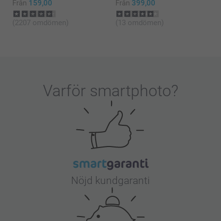
Från
159,00
Från
399,00
(2207 omdömen)
(13 omdömen)
Varför
smartphoto
?
Nöjd kundgaranti