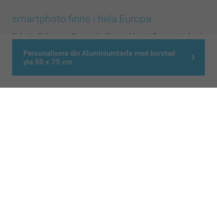
smartphoto finns i hela Europa
België
-
Belgique
-
Danmark
-
Deutschland
-
France
-
Ireland
-
Nederland
-
Norge
-
Österreich
-
Schweiz
-
Suisse
-
Personalisera din Aluminiumtavla med borstad
Switzerland
-
Suomi
-
Sverige
-
United Kingdom
-
yta 50 x 75 cm
Other Countries
Alla priser är i svenska kronor (SEK), inklusive moms och exklusive porto.
© smartphoto group. All rights reserved