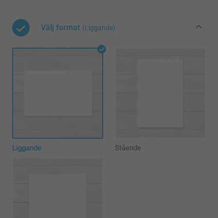
Välj format
(Liggande)
Liggande
Stående