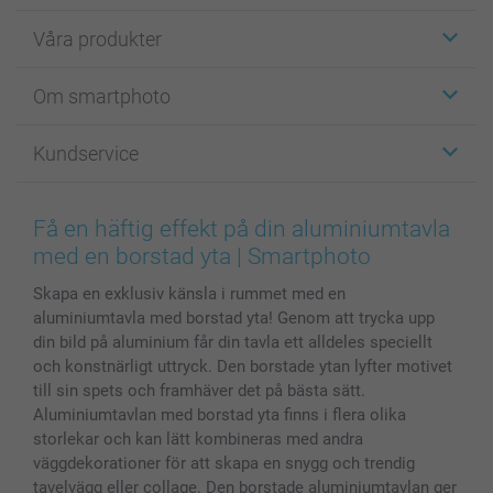
Våra produkter
Etiketter
Om smartphoto
Fotokort
Fotopresenter
Om smartphoto
Kundservice
Fotoböcker
För affiliates
Canvas & Väggdekoration
Allmän integritetspolicy
Kontakta oss & FAQ
Bilder, Fotoförstoring & Fotohäften
Cookie Policy
smartgaranti
Få en häftig effekt på din aluminiumtavla
Skal till Mobil & Surfplatta
Sitemap
smartbonus
med en borstad yta | Smartphoto
MyNameBook
Villkor och garantier
Priser & betalning
Skapa en exklusiv känsla i rummet med en
Fotoalmanackor & Fotoagenda
Investor Relations
Status på beställningar
aluminiumtavla med borstad yta! Genom att trycka upp
Fotoramar & Tillbehör
din bild på aluminium får din tavla ett alldeles speciellt
Presentkort
och konstnärligt uttryck. Den borstade ytan lyfter motivet
Alla fotoprodukter
till sin spets och framhäver det på bästa sätt.
Aluminiumtavlan med borstad yta finns i flera olika
storlekar och kan lätt kombineras med andra
väggdekorationer för att skapa en snygg och trendig
tavelvägg eller collage. Den borstade aluminiumtavlan ger