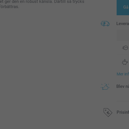
et ger den en robust känsla. Därtill så trycks
örbättras.
Gå 
Lever
Mer in
Blev n
Prisin