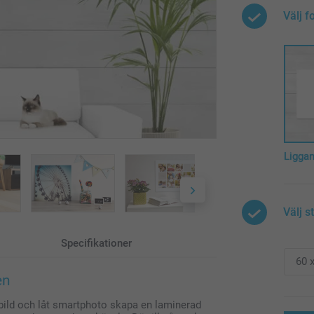
Välj f
Ligga
Välj s
Specifikationer
en
tbild och låt smartphoto skapa en laminerad