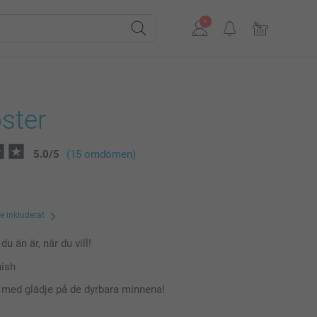
ster
5.0
/
5
(15 omdömen)
te inkluderat
du än är, när du vill!
nish
a med glädje på de dyrbara minnena!