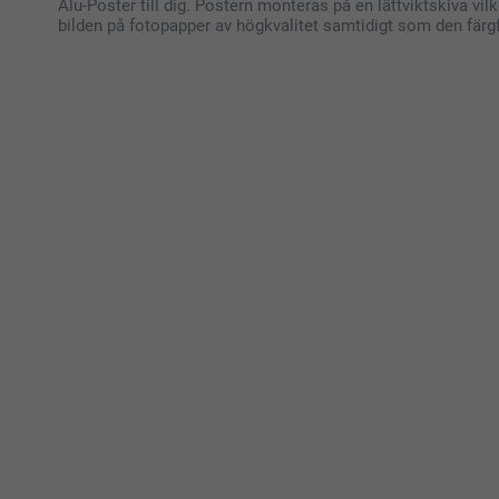
Alu-Poster till dig. Postern monteras på en lättviktskiva vilk
bilden på fotopapper av högkvalitet samtidigt som den färgf