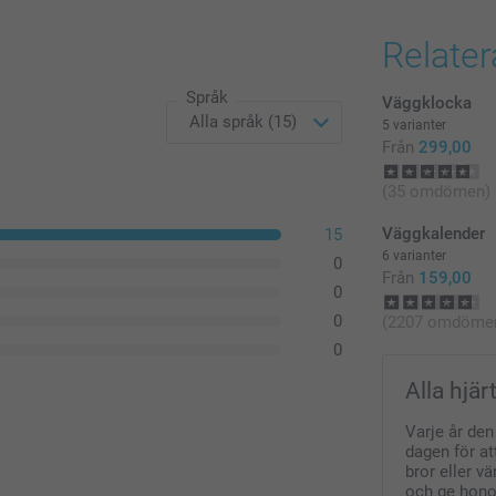
Alla priser är 
Relate
Språk
Väggklocka
5 varianter
Från
299,00
(35 omdömen)
Väggkalender
15
6 varianter
0
Från
159,00
0
0
(2207 omdöme
0
Alla hjär
Varje år den
dagen för at
bror eller v
och ge honom