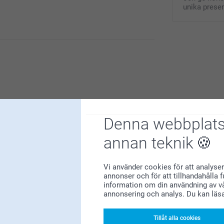
unika presen
jd med din poster, jag hoppas att du har glädje
Denna webbplats
annan teknik
d nöjda kunder!
Vi använder cookies för att analyser
annonser och för att tillhandahålla 
information om din användning av vå
annonsering och analys. Du kan läs
Tillåt alla cookies