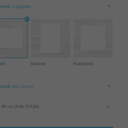
ormat
(Liggande)
nde
Stående
Kvadratisk
torlek
(60 x 40 cm)