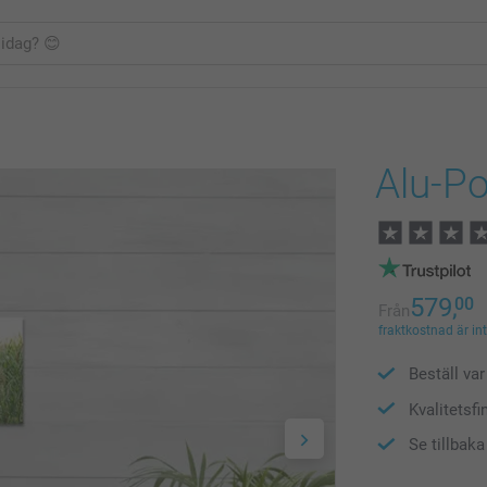
Alu-Po
579,
00
Från
fraktkostnad är in
Beställ var 
Kvalitetsfi
Se tillbak