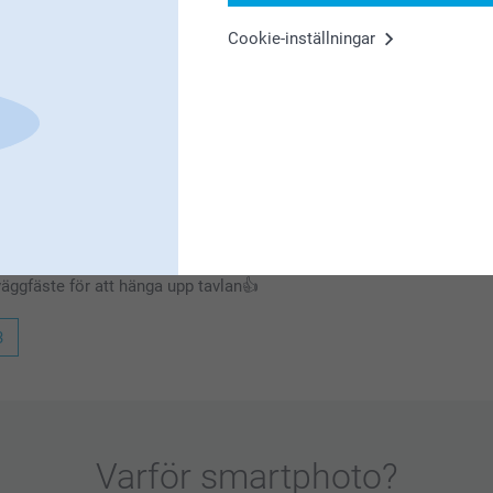
d nöjda kunder!
Cookie-inställningar
kelt och superläckert sätt att skapa ett eget
d dig!
 väggfäste för att hänga upp tavlan👍
3
Varför
smartphoto
?