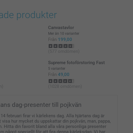
i svenska kronor (SEK), inklusive moms och exklusive porto.
rade produkter
Canvastavlor
Mer än 10 varianter
Från
199,00
(577 omdömen)
Supreme fotoförstoring Fast
5 varianter
Från
49,00
n)
(1028 omdömen)
tans dag-presenter till pojkvän
 14 februari firar vi kärlekens dag. Alla hjärtans dag är
t visa hur mycket du uppskattar din pojkvän, man, pappa,
än. Hitta din favorit bland alla våra personliga presenter
 något speciellt för att fira denna kärleksdag. Vi har