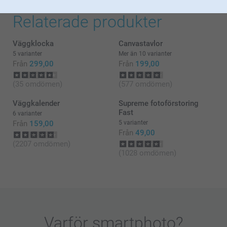
Relaterade produkter
Väggklocka
Canvastavlor
5 varianter
Mer än 10 varianter
Från
299,00
Från
199,00
(35 omdömen)
(577 omdömen)
Väggkalender
Supreme fotoförstoring
Fast
6 varianter
Från
159,00
5 varianter
Från
49,00
(2207 omdömen)
(1028 omdömen)
Varför
smartphoto
?