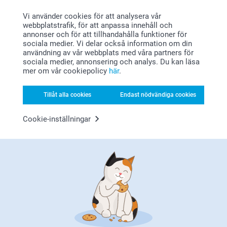
Visa reaktioner
Vi använder cookies för att analysera vår
webbplatstrafik, för att anpassa innehåll och
2025-01-10
annonser och för att tillhandahålla funktioner för
14:27
sociala medier. Vi delar också information om din
Tack för ditt fina omdöme. Det är alltid så roligt med
användning av vår webbplats med våra partners för
Anita S.,
nöjda kunder!
sociala medier, annonsering och analys. Du kan läsa
2024-09-18
Ha en fin helg!
mer om vår cookiepolicy
här
.
Varma hälsningar,
Fin produkt som blev mycket uppskattad 😀
Miia @smartphoto
Tillåt alla cookies
Endast nödvändiga cookies
Visa reaktioner
Cookie-inställningar
2024-09-18
14:12
Hej Anita,
Ida,
Tusen tack för ditt omdöme av våra Alu-poster! Ett
2024-09-13
enkelt och superläckert sätt att skapa ett eget
konstverk med favoritbilden. Tack för att du delar
Mycket bra kvalitet och plus i kanten att det följer med ett
med dig!
väggfäste för att hänga upp tavlan👍
Varma hälsningar
Kirsi @smartphoto
Visa mer