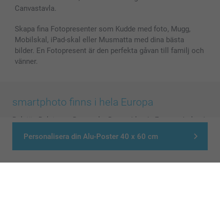
Canvastavla.
Skapa fina Fotopresenter som Kudde med foto, Mugg,
Mobilskal, iPad-skal eller Musmatta med dina bästa
bilder. En Fotopresent är den perfekta gåvan till familj och
vänner.
smartphoto finns i hela Europa
België
-
Belgique
-
Danmark
-
Deutschland
-
France
-
Ireland
-
Nederland
-
Norge
-
Österreich
-
Schweiz
-
Suisse
-
Personalisera din Alu-Poster 40 x 60 cm
Switzerland
-
Suomi
-
Sverige
-
United Kingdom
-
Other Countries
Alla priser är i svenska kronor (SEK), inklusive moms och exklusive porto.