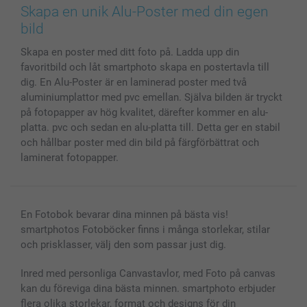
Bilder, Fotoförstoring & Fotohäften
Cookie Policy
smartgaranti
Skapa en unik Alu-Poster med din egen
Skal till Mobil & Surfplatta
Sitemap
smartbonus
bild
MyNameBook
Villkor och garantier
Priser & betalning
Skapa en poster med ditt foto på. Ladda upp din
Fotoalmanackor & Fotoagenda
Investor Relations
Status på beställningar
favoritbild och låt smartphoto skapa en postertavla till
Fotoramar & Tillbehör
dig. En Alu-Poster är en laminerad poster med två
Presentkort
aluminiumplattor med pvc emellan. Själva bilden är tryckt
Alla fotoprodukter
på fotopapper av hög kvalitet, därefter kommer en alu-
platta. pvc och sedan en alu-platta till. Detta ger en stabil
och hållbar poster med din bild på färgförbättrat och
laminerat fotopapper.
En Fotobok bevarar dina minnen på bästa vis!
smartphotos Fotoböcker finns i många storlekar, stilar
och prisklasser, välj den som passar just dig.
Inred med personliga Canvastavlor, med Foto på canvas
kan du föreviga dina bästa minnen. smartphoto erbjuder
flera olika storlekar, format och designs för din