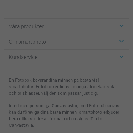
Våra produkter
Etiketter
Om smartphoto
Fotokort
Fotopresenter
Om smartphoto
Kundservice
Fotoböcker
För affiliates
Canvas & Väggdekoration
Allmän integritetspolicy
Kontakta oss & FAQ
Bilder, Fotoförstoring & Fotohäften
Cookie Policy
smartgaranti
En Fotobok bevarar dina minnen på bästa vis!
Skal till Mobil & Surfplatta
Sitemap
smartbonus
smartphotos Fotoböcker finns i många storlekar, stilar
MyNameBook
Villkor och garantier
Priser & betalning
och prisklasser, välj den som passar just dig.
Fotoalmanackor & Fotoagenda
Investor Relations
Status på beställningar
Fotoramar & Tillbehör
Inred med personliga Canvastavlor, med Foto på canvas
kan du föreviga dina bästa minnen. smartphoto erbjuder
Presentkort
flera olika storlekar, format och designs för din
Alla fotoprodukter
Canvastavla.