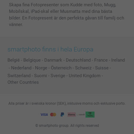
Skapa fina Fotopresenter som Kudde med foto, Mugg,
Mobilskal, iPad-skal eller Musmatta med dina bästa
bilder. En Fotopresent är den perfekta gåvan till familj och
vänner.
smartphoto finns i hela Europa
België
-
Belgique
-
Danmark
-
Deutschland
-
France
-
Ireland
-
Nederland
-
Norge
-
Österreich
-
Schweiz
-
Suisse
-
Switzerland
-
Suomi
-
Sverige
-
United Kingdom
-
Other Countries
Alla priser är i svenska kronor (SEK), inklusive moms och exklusive porto.
© smartphoto group. All rights reserved