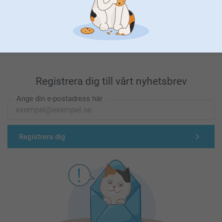
Förstklassig kundservice
Registrera dig till vårt nyhetsbrev
Ange din e-postadress här
Registrera dig