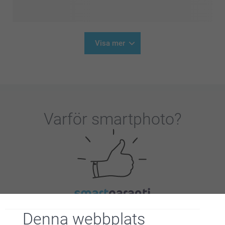
Visa mer
Varför
smartphoto
?
Nöjd kundgaranti
Denna webbplats