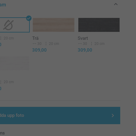
Ram
Trä
Svart
20 cm
30
20 cm
30
20 cm
0
309,00
309,00
20 cm
0
dda upp foto
ans