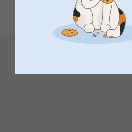
2026-07-07
1
12:18
Hej Annelie,
Så härligt att läsa, tack för ditt fina omdöme. Det ska
valda fotoprodukter - med ett fint resultat. Vi är gla
service.
🩵-liga hälsningar
Helene @smartphoto