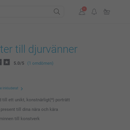
ter till djurvänner
5.0
/
5
(1 omdömen)
te inkluderat
 till ett unikt, konstnärligt(*) porträtt
present till dina nära och kära
minnen till konstverk