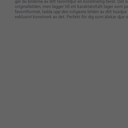
ger du bilderna av ditt favoritdjur en konstnärlig twist. Det s
originalbilden, men lägger till ett karaktärsfullt lager som pa
favoritformat, ladda upp den roligaste bilden av ditt husdjur 
exklusivt konstverk av det. Perfekt för dig som älskar djur 