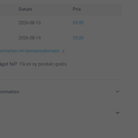
Datum
Pris
2026-08-13
69,00
2026-08-14
59,00
formation om leveransalternativ
ågot fel?
Få en ny produkt gratis
formation
i svenska kronor (SEK), inklusive moms och exklusive porto.