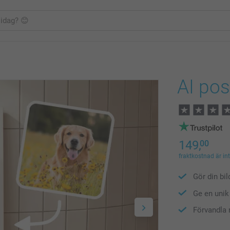
AI pos
149,
00
fraktkostnad är in
Gör din bild
Ge en unik 
Förvandla 