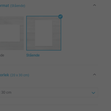
ormat
(Stående)
nde
Stående
torlek
(20 x 30 cm)