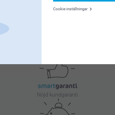
aesthetic. O
att bära din 
Cookie-inställningar
 vara enkelt, smart och roligt att beställa dina
da att du är nöjd med din AI poster och vår
Varför
smartphoto
?
Nöjd kundgaranti