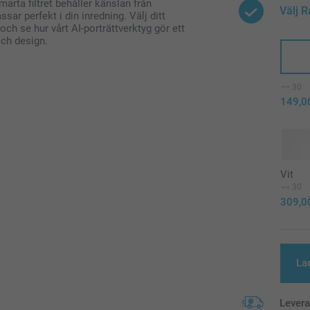
marta filtret behåller känslan från
Välj 
ssar perfekt i din inredning. Välj ditt
och se hur vårt AI-porträttverktyg gör ett
och design.
30
149,0
Vit
30
309,0
La
Lever