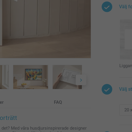
Välj f
Ligga
Välj s
er
FAQ
orträtt
ara det? Med våra husdjursinspirerade designer