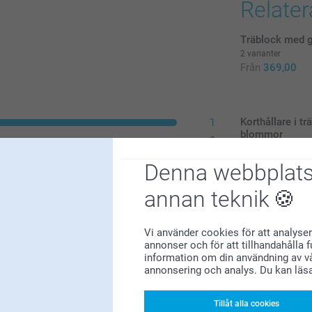
Relate
Träblock med 
2 varianter
Från
369,00
Korthållare i t
1
blommor
0
5 varianter
0
Från
219,00
Denna webbplats
0
(1 omdömen)
annan teknik
0
Pet Love
Vi använder cookies för att analyser
annonser och för att tillhandahålla 
information om din användning av vå
Om din kame
annonsering och analys. Du kan läs
helt rätt. V
kärleken fr
illustratione
Tillåt alla cookies
dessa design