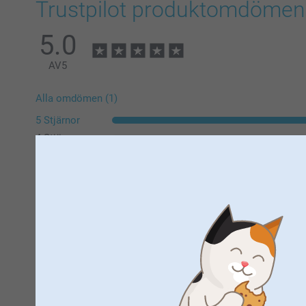
Trustpilot produktomdömen
5.0
AV
5
Alla omdömen (1)
5 Stjärnor
4 Stjärnor
3 Stjärnor
2 Stjärnor
1 Stjärna
Annelie Valegård,
2026-06-18
Det var en fin bild med god kvalité.
Visa reaktioner