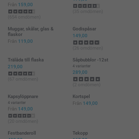
Från
159,00
(35 omdömen)
(654 omdömen)
Muggar, skålar, glas &
Godispåsar
flaskor
149,00
Från
119,00
(26 omdömen)
Trälåda till flaska
Såpbubblor -12st
219,00
4 varianter
289,00
(67 omdömen)
(2 omdömen)
Kapsylöppnare
Kortspel
4 varianter
Från
149,00
Från
149,00
(20 omdömen)
Festbanderoll
Tekopp