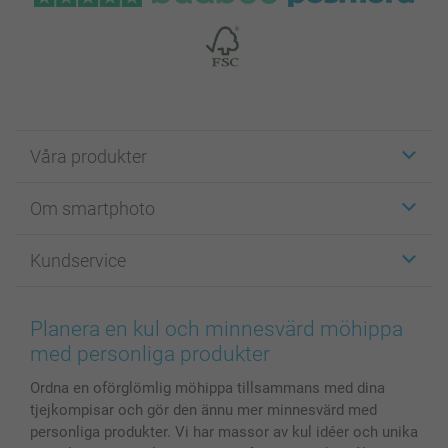
Våra produkter
Etiketter
Om smartphoto
Fotokort
Fotopresenter
Om smartphoto
Kundservice
Fotoböcker
För affiliates
Canvas & Väggdekoration
Allmän integritetspolicy
Kontakta oss & FAQ
Bilder, Fotoförstoring & Fotohäften
Cookie Policy
smartgaranti
Planera en kul och minnesvärd möhippa
Skal till Mobil & Surfplatta
Sitemap
smartbonus
med personliga produkter
MyNameBook
Villkor och garantier
Priser & betalning
Ordna en oförglömlig möhippa tillsammans med dina
Fotoalmanackor & Fotoagenda
Investor Relations
Status på beställningar
tjejkompisar och gör den ännu mer minnesvärd med
Fotoramar & Tillbehör
personliga produkter. Vi har massor av kul idéer och unika