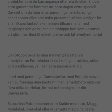
Presentkort
produkter som du kan anpassa efter era önskemål och
Alla fotoprodukter
som garanterat kommer att göra dagen extra speciell.
Oavsett om du letar efter personliga t-shirts, roliga
accessoarer eller praktiska presenter, så har vi något för
alla. Skapa fantastiska minnen tillsammans med
tjejgänget och ge bruden en möhippa hon sent kommer
att glömma. Beställ enkelt online och låt äventyret börja!
En Fotobok bevarar dina minnen på bästa vis!
smartphotos Fotoböcker finns i många storlekar, stilar
och prisklasser, välj den som passar just dig.
Inred med personliga Canvastavlor, med Foto på canvas
kan du föreviga dina bästa minnen. smartphoto erbjuder
flera olika storlekar, format och designs för din
Canvastavla.
Skapa fina Fotopresenter som Kudde med foto, Mugg,
Mobilskal, iPad-skal eller Musmatta med dina bästa