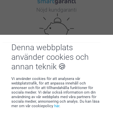
Nöjd kundgaranti
Denna webbplats
Bonus på alla dina köp
använder cookies och
annan teknik
Vi använder cookies för att analysera vår
webbplatstrafik, för att anpassa innehåll och
annonser och för att tillhandahålla funktioner för
sociala medier. Vi delar också information om din
användning av vår webbplats med våra partners för
Letar du efter inspiration?
sociala medier, annonsering och analys. Du kan läsa
mer om vår cookiepolicy
här
.