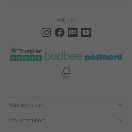
Följ oss
Våra produkter
Etiketter
Om smartphoto
Fotokort
Fotopresenter
Om smartphoto