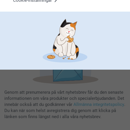
Cookie-inställningar
Ange din e-postadress här
Registrera dig
Genom att prenumerera på vårt nyhetsbrev får du den senaste
informationen om våra produkter och specialerbjudanden. Det
innebär också att du godkänner vår
Allmänna integritetspolicy
.
Du kan när som helst avregistrera dig genom att klicka på
länken som finns längst ned i alla våra nyhetsbrev.