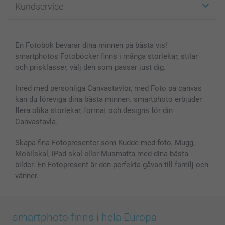
Kundservice
Fotoböcker
För affiliates
Canvas & Väggdekoration
Allmän integritetspolicy
Kontakta oss & FAQ
Bilder, Fotoförstoring & Fotohäften
Cookie Policy
smartgaranti
En Fotobok bevarar dina minnen på bästa vis!
Skal till Mobil & Surfplatta
Sitemap
smartbonus
smartphotos Fotoböcker finns i många storlekar, stilar
MyNameBook
Villkor och garantier
Priser & betalning
och prisklasser, välj den som passar just dig.
Fotoalmanackor & Fotoagenda
Investor Relations
Status på beställningar
Fotoramar & Tillbehör
Inred med personliga Canvastavlor, med Foto på canvas
kan du föreviga dina bästa minnen. smartphoto erbjuder
Presentkort
flera olika storlekar, format och designs för din
Alla fotoprodukter
Canvastavla.
Skapa fina Fotopresenter som Kudde med foto, Mugg,
Mobilskal, iPad-skal eller Musmatta med dina bästa
bilder. En Fotopresent är den perfekta gåvan till familj och
vänner.
smartphoto finns i hela Europa