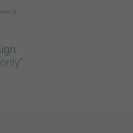
sign
 only
"
r