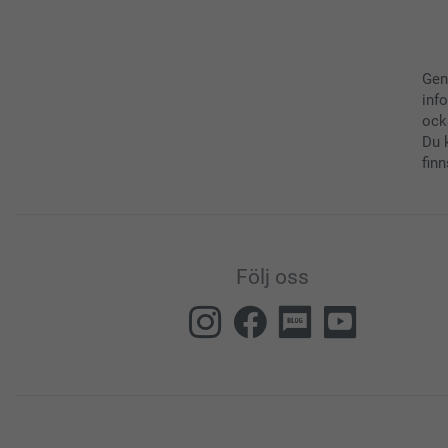
Gen
inf
ock
Du 
finn
Följ oss