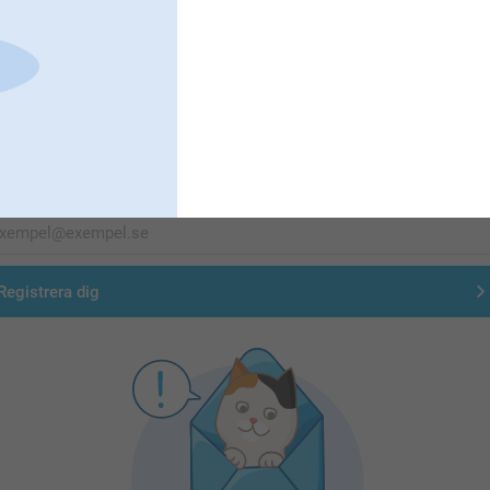
Förstklassig kundservice
Registrera dig till vårt nyhetsbrev
nge din e-postadress här
Registrera dig