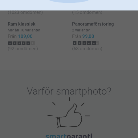
Från
1,19
Från
289,00
(1023 omdömen)
(15 omdömen)
Ram klassisk
Panoramaförstoring
Mer än 10 varianter
2 varianter
Från
109,00
Från
99,00
(92 omdömen)
(68 omdömen)
Varför
smartphoto
?