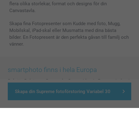
flera olika storlekar, format och designs för din
Alla fotoprodukter
Canvastavla.
Skapa fina Fotopresenter som Kudde med foto, Mugg,
Mobilskal, iPad-skal eller Musmatta med dina bästa
bilder. En Fotopresent är den perfekta gåvan till familj och
vänner.
smartphoto finns i hela Europa
België
-
Belgique
-
Danmark
-
Deutschland
-
France
-
Ireland
-
Nederland
-
Norge
-
Österreich
-
Schweiz
-
Suisse
-
Skapa din Supreme fotoförstoring Variabel 30
Switzerland
-
Suomi
-
Sverige
-
United Kingdom
-
Other Countries
Alla priser är i svenska kronor (SEK), inklusive moms och exklusive porto.