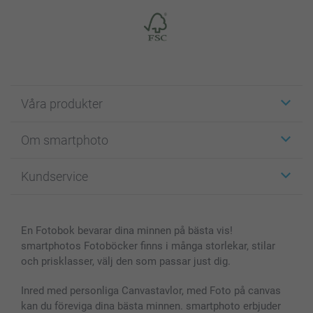
Våra produkter
Etiketter
Om smartphoto
Fotokort
Fotopresenter
Om smartphoto
Kundservice
Fotoböcker
För affiliates
Canvas & Väggdekoration
Allmän integritetspolicy
Kontakta oss & FAQ
Bilder, Fotoförstoring & Fotohäften
Cookie Policy
smartgaranti
En Fotobok bevarar dina minnen på bästa vis!
Skal till Mobil & Surfplatta
Sitemap
smartbonus
smartphotos Fotoböcker finns i många storlekar, stilar
MyNameBook
Villkor och garantier
Priser & betalning
och prisklasser, välj den som passar just dig.
Fotoalmanackor & Fotoagenda
Investor Relations
Status på beställningar
Fotoramar & Tillbehör
Inred med personliga Canvastavlor, med Foto på canvas
kan du föreviga dina bästa minnen. smartphoto erbjuder
Presentkort