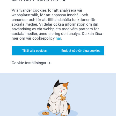
Varma hälsningar
Kirsi @smartphoto
Visa reaktioner
Vi använder cookies för att analysera vår
webbplatstrafik, för att anpassa innehåll och
annonser och för att tillhandahålla funktioner för
2026-07-22
sociala medier. Vi delar också information om din
10:53
användning av vår webbplats med våra partners för
Hej Yvonne,
sociala medier, annonsering och analys. Du kan läsa
Jörgen,
mer om vår cookiepolicy
här
.
2026-07-02
Så härligt att läsa, tack för ditt fina omdöme. Det ska
vara enkelt, smart och roligt att beställa dina valda
kanonbra,,,
fotoprodukter - med ett fint resultat. Vi är glada att
Tillåt alla cookies
Endast nödvändiga cookies
du är nöjd med fotoförstoringarna och vår service.
Visa reaktioner
🩵-liga hälsningar
Cookie-inställningar
Helene @smartphoto
2026-07-06
12:35
Hej Jörgen,
Visa mer
Tack för att du ger oss ⭐⭐⭐⭐! Det glädjer oss att du
Relaterade produkter
är nöjd med din Supreme fotoförstoring Variabel.
🩵-liga hälsningar
Supremebilder Variabel
Alu-Poster
Helene @smartphoto
4 varianter
Mer än 10 varianter