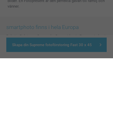
bilder. En Fotopresent är den perfekta gåvan till familj och
vänner.
smartphoto finns i hela Europa
België
-
Belgique
-
Danmark
-
Deutschland
-
France
-
Ireland
-
Nederland
-
Norge
-
Österreich
-
Schweiz
-
Suisse
-
Skapa din Supreme fotoförstoring Fast 30 x 45
Switzerland
-
Suomi
-
Sverige
-
United Kingdom
-
Other Countries
Alla priser är i svenska kronor (SEK), inklusive moms och exklusive porto.
© smartphoto group. All rights reserved