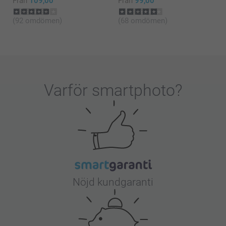
Från
109,00
Från
99,00
(92 omdömen)
(68 omdömen)
Varför
smartphoto
?
Nöjd kundgaranti