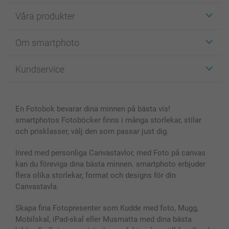
Våra produkter
Etiketter
Om smartphoto
Fotokort
Fotopresenter
Om smartphoto
Kundservice
Fotoböcker
För affiliates
Canvas & Väggdekoration
Allmän integritetspolicy
Kontakta oss & FAQ
Bilder, Fotoförstoring & Fotohäften
Cookie Policy
smartgaranti
En Fotobok bevarar dina minnen på bästa vis!
Skal till Mobil & Surfplatta
Sitemap
smartbonus
smartphotos Fotoböcker finns i många storlekar, stilar
MyNameBook
Villkor och garantier
Priser & betalning
och prisklasser, välj den som passar just dig.
Fotoalmanackor & Fotoagenda
Investor Relations
Status på beställningar
Fotoramar & Tillbehör
Inred med personliga Canvastavlor, med Foto på canvas
kan du föreviga dina bästa minnen. smartphoto erbjuder
Presentkort
flera olika storlekar, format och designs för din
Alla fotoprodukter
Canvastavla.
Skapa fina Fotopresenter som Kudde med foto, Mugg,
Mobilskal, iPad-skal eller Musmatta med dina bästa