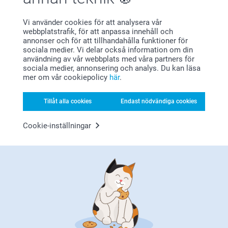
beställa hos oss.
Okey skick för mobilfoton så jag är nöjd
Varma hälsningar
Pernilla @smartphoto
Vi använder cookies för att analysera vår
Visa reaktioner
webbplatstrafik, för att anpassa innehåll och
annonser och för att tillhandahålla funktioner för
sociala medier. Vi delar också information om din
2025-07-24
användning av vår webbplats med våra partners för
09:58
sociala medier, annonsering och analys. Du kan läsa
Hej Margaretha,
Visa mer
mer om vår cookiepolicy
här
.
Stort tack för dina ⭐️⭐️⭐️⭐️ och omdöme, kul att du är
nöjd med ditt pocketalbum!
Relaterade produkter
Vi önskar dig en fin dag!
Tillåt alla cookies
Endast nödvändiga cookies
Varma hälsningar,
Kirsi @smartphoto
Väggkalender
Poster med foto
Cookie-inställningar
6 varianter
Mer än 10 varianter
Från
159,00
Från
49,00
(2207 omdömen)
(699 omdömen)
Kvadratiska Bilder
Collection 100
3 varianter
179,00
Från
1,29
(50 omdömen)
(231 omdömen)