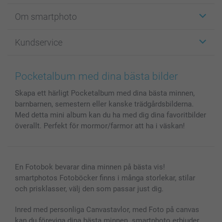
Etiketter
Om smartphoto
Fotokort
Fotopresenter
Om smartphoto
Kundservice
Fotoböcker
För affiliates
Canvas & Väggdekoration
Allmän integritetspolicy
Kontakta oss & FAQ
Bilder, Fotoförstoring & Fotohäften
Cookie Policy
smartgaranti
Pocketalbum med dina bästa bilder
Skal till Mobil & Surfplatta
Sitemap
smartbonus
Skapa ett härligt Pocketalbum med dina bästa minnen,
MyNameBook
Villkor och garantier
Priser & betalning
barnbarnen, semestern eller kanske trädgårdsbilderna.
Fotoalmanackor & Fotoagenda
Investor Relations
Status på beställningar
Med detta mini album kan du ha med dig dina favoritbilder
Fotoramar & Tillbehör
överallt. Perfekt för mormor/farmor att ha i väskan!
Presentkort
Alla fotoprodukter
En Fotobok bevarar dina minnen på bästa vis!
smartphotos Fotoböcker finns i många storlekar, stilar
och prisklasser, välj den som passar just dig.
Inred med personliga Canvastavlor, med Foto på canvas
kan du föreviga dina bästa minnen. smartphoto erbjuder