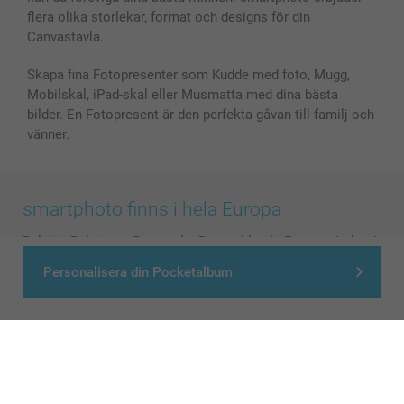
flera olika storlekar, format och designs för din
Canvastavla.
Skapa fina Fotopresenter som Kudde med foto, Mugg,
Mobilskal, iPad-skal eller Musmatta med dina bästa
bilder. En Fotopresent är den perfekta gåvan till familj och
vänner.
smartphoto finns i hela Europa
België
-
Belgique
-
Danmark
-
Deutschland
-
France
-
Ireland
-
Nederland
-
Norge
-
Österreich
-
Schweiz
-
Suisse
-
Personalisera din Pocketalbum
Switzerland
-
Suomi
-
Sverige
-
United Kingdom
-
Other Countries
Alla priser är i svenska kronor (SEK), inklusive moms och exklusive porto.