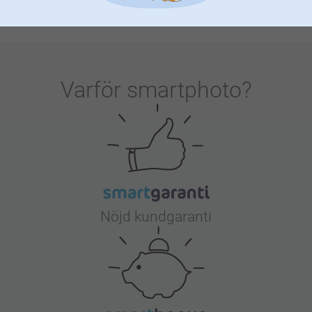
Varför
smartphoto
?
Nöjd kundgaranti