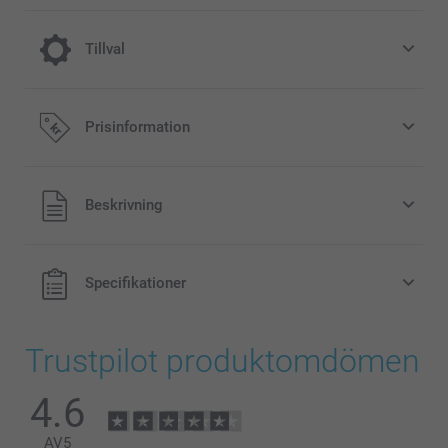
Tillval
Färg Effekt
Prisinformation
Gratis
Alla priser är i svenska kronor (SEK), inklusive moms och
Beskrivning
exklusive porto.
Svart-Vit
Sepia
Specifikationer
Trustpilot produktomdömen
Vad är den exakta storleken + finishen på mina bilder?
4.6
AV
5