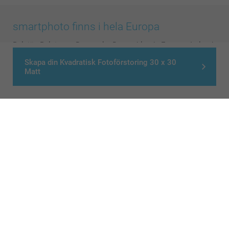
smartphoto finns i hela Europa
België
-
Belgique
-
Danmark
-
Deutschland
-
France
-
Ireland
-
Nederland
-
Norge
-
Österreich
-
Schweiz
-
Suisse
-
Skapa din Kvadratisk Fotoförstoring 30 x 30
Matt
Switzerland
-
Suomi
-
Sverige
-
United Kingdom
-
Other Countries
Alla priser är i svenska kronor (SEK), inklusive moms och exklusive porto.
© smartphoto group. All rights reserved