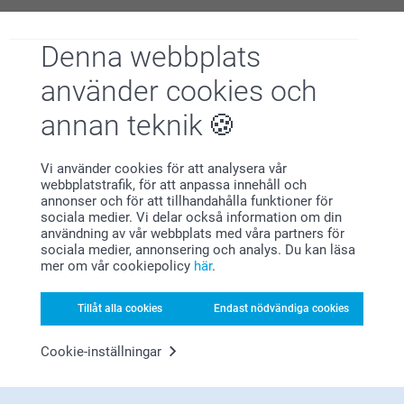
Hej Marie,
Karin Rosvall,
Stort tack för ditt omdöme av våra
2025-10-21
fotoförstoringar/posters. Tack för att du valt att
Denna webbplats
beställa hos oss 😊
Enkelt att beställa
Varma hälsningar
använder cookies och
Kirsi @smartphoto
Visa reaktioner
annan teknik
2025-10-24
12:36
Vi använder cookies för att analysera vår
Hej Karin,
webbplatstrafik, för att anpassa innehåll och
Mona Eriksson,
Stort tack för ditt omdöme av våra fotoförstoringar.
annonser och för att tillhandahålla funktioner för
2025-10-21
Tack för att du valt att beställa hos oss 😊
sociala medier. Vi delar också information om din
Varma hälsningar
Allt bra med tsnke på fotorna
användning av vår webbplats med våra partners för
Miia @smartphoto
sociala medier, annonsering och analys. Du kan läsa
Visa reaktioner
mer om vår cookiepolicy
här
.
2025-10-24
Tillåt alla cookies
Endast nödvändiga cookies
12:35
Hej Mona,
Visa mer
Cookie-inställningar
Stort tack för ditt omdöme av våra fotoförstoringar.
Tack för att du valt att beställa hos oss 😊
Relaterade produkter
Varma hälsningar