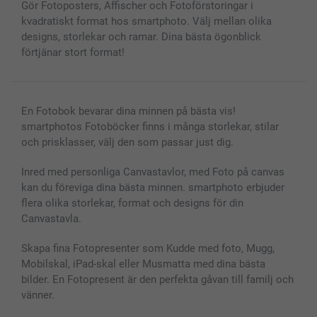
Gör Fotoposters, Affischer och Fotoförstoringar i
Fotoalmanackor & Fotoagenda
Investor Relations
Status på beställningar
kvadratiskt format hos smartphoto. Välj mellan olika
Fotoramar & Tillbehör
designs, storlekar och ramar. Dina bästa ögonblick
Presentkort
förtjänar stort format!
Alla fotoprodukter
En Fotobok bevarar dina minnen på bästa vis!
smartphotos Fotoböcker finns i många storlekar, stilar
och prisklasser, välj den som passar just dig.
Inred med personliga Canvastavlor, med Foto på canvas
kan du föreviga dina bästa minnen. smartphoto erbjuder
flera olika storlekar, format och designs för din
Canvastavla.
Skapa fina Fotopresenter som Kudde med foto, Mugg,
Mobilskal, iPad-skal eller Musmatta med dina bästa
bilder. En Fotopresent är den perfekta gåvan till familj och
vänner.