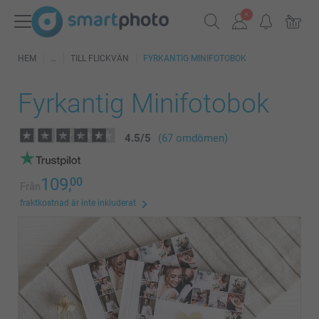
HEM
TILL FLICKVÄN
FYRKANTIG MINIFOTOBOK
Fyrkantig Minifotobok
4.5
/
5
(67 omdömen)
109,
00
Från
fraktkostnad är inte inkluderat