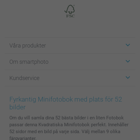
Våra produkter
Etiketter
Om smartphoto
Fotokort
Fotopresenter
Om smartphoto
Kundservice
Fotoböcker
För affiliates
Canvas & Väggdekoration
Allmän integritetspolicy
Kontakta oss & FAQ
Bilder, Fotoförstoring & Fotohäften
Cookie Policy
smartgaranti
Fyrkantig Minifotobok med plats för 52
Skal till Mobil & Surfplatta
Sitemap
smartbonus
bilder
MyNameBook
Villkor och garantier
Priser & betalning
Om du vill samla dina 52 bästa bilder i en liten Fotobok
Fotoalmanackor & Fotoagenda
Investor Relations
Status på beställningar
passar denna Kvadratiska Minifotobok perfekt. Innehåller
Fotoramar & Tillbehör
52 sidor med en bild på varje sida. Välj mellan 9 olika
Presentkort
färgvarianter.