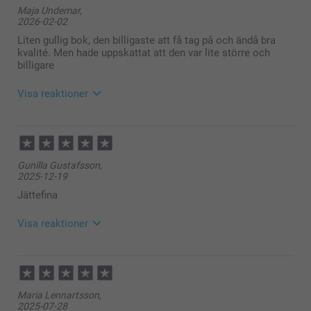
Maja Undemar,
2026-02-02
Liten gullig bok, den billigaste att få tag på och ändå bra
kvalité. Men hade uppskattat att den var lite större och
billigare
Visa reaktioner
2026-02-03
13:39
Hej Maja,
Gunilla Gustafsson,
Stort tack för dina⭐️⭐️⭐️⭐️ och omdöme av
2025-12-19
Minifotoboken. Vi hoppas att du kommer att ha
glädje av den under en lång tid framöver! Tack för att
Jättefina
du valt att beställa hos oss.
🩵-liga hälsningar
Visa reaktioner
Kirsi @smartphoto
2025-12-22
16:24
Hej
Maria Lennartsson,
Tack för att du ger oss ⭐⭐⭐⭐⭐! Det glädjer oss att
2025-07-28
du är nöjd med våra produkter och service.