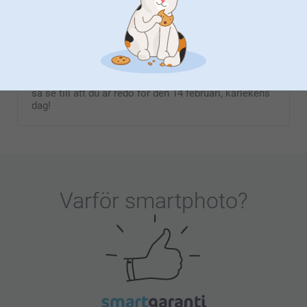
Alla hjärtans dag-presenter till flickvän
Hitta den perfekta Alla hjärtans dag-presenten till din
fru, flickvän, mamma, syster eller väninna. Visa din
omtanke och uppskattning med en personlig och
unik present till henne. Vi har gåvor som passar alla,
så se till att du är redo för den 14 februari, kärlekens
dag!
Varför
smartphoto
?