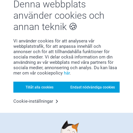
Denna webbplats
Visa reaktioner
🩵-liga hälsningar
Kirsi @smartphoto
använder cookies och
2025-01-21
14:22
annan teknik
Hej Conny,
Visa mer
Stort tack för dina 4 stjärnor och omdöme, kul att du
är nöjd med Minifotoboken!
Vi använder cookies för att analysera vår
Relaterade produkter
Vi önskar dig en fin dag!
webbplatstrafik, för att anpassa innehåll och
Varma hälsningar,
annonser och för att tillhandahålla funktioner för
Kirsi @smartphoto
sociala medier. Vi delar också information om din
Collection 100
Kvadratiska Bilder
användning av vår webbplats med våra partners för
179,00
3 varianter
sociala medier, annonsering och analys. Du kan läsa
Från
1,29
mer om vår cookiepolicy
här
.
(50 omdömen)
(231 omdömen)
Tillåt alla cookies
Endast nödvändiga cookies
Fotobok i Alla hjärtans dag-
Retro Bilder
present till henne
2 varianter
Cookie-inställningar
Mer än 10 varianter
Från
2,19
Från
99,00
(334 omdömen)
(2847 omdömen)