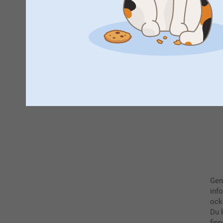
A
Gen
inf
ock
Du 
finn