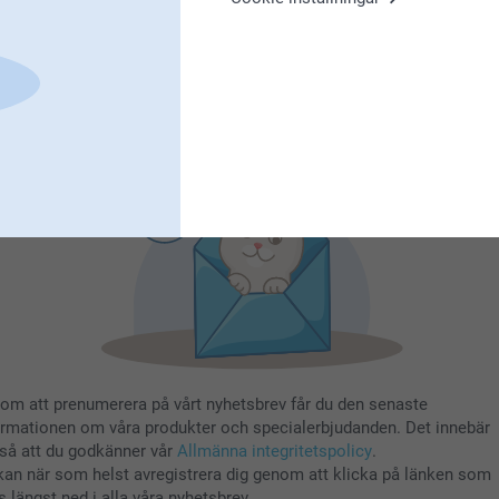
nge din e-postadress här
Registrera dig
om att prenumerera på vårt nyhetsbrev får du den senaste
ormationen om våra produkter och specialerbjudanden. Det innebär
så att du godkänner vår
Allmänna integritetspolicy
.
kan när som helst avregistrera dig genom att klicka på länken som
s längst ned i alla våra nyhetsbrev.