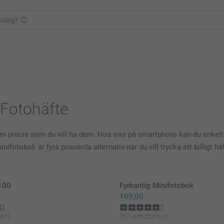
t Fotohäfte
em precis som du vill ha dem. Hos oss på smartphoto kan du enkelt 
fotobok är fyra prisvärda alternativ när du vill trycka ett billigt hä
 100
Fyrkantig Minifotobok
109,00
en)
(67 omdömen)