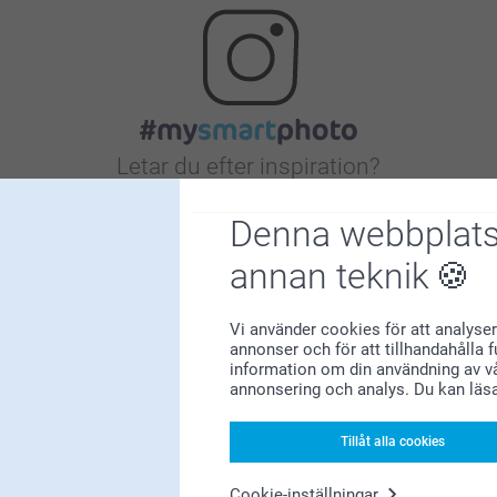
Letar du efter inspiration?
Denna webbplats
annan teknik
Vi använder cookies för att analyser
annonser och för att tillhandahålla 
Förstklassig kundservice
information om din användning av vå
annonsering och analys. Du kan läs
Tillåt alla cookies
Registrera dig till vårt nyhetsbrev
Cookie-inställningar