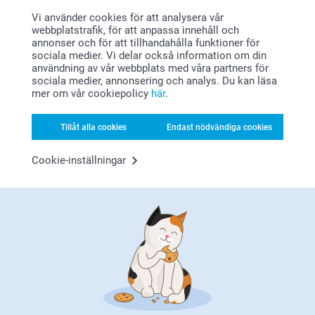
11:17
Vi använder cookies för att analysera vår
Hej,
Visa mer
webbplatstrafik, för att anpassa innehåll och
Stort tack för ⭐️⭐️⭐️⭐️⭐️.
annonser och för att tillhandahålla funktioner för
Tack för att du valt att beställa från oss. 💕
sociala medier. Vi delar också information om din
Varma hälsningar
användning av vår webbplats med våra partners för
Pernilla @smartphoto
sociala medier, annonsering och analys. Du kan läsa
mer om vår cookiepolicy
här
.
Tillåt alla cookies
Endast nödvändiga cookies
Varför
smartphoto
?
Cookie-inställningar
Nöjd kundgaranti