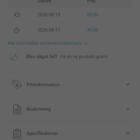
Datum
Pris
2026-08-13
69,00
2026-08-17
49,00
Mer information om leveransalternativ
Blev något fel?
Få en ny produkt gratis
Prisinformation
Alla priser är i svenska kronor (SEK), inklusive moms och
Beskrivning
exklusive porto.
Specifikationer