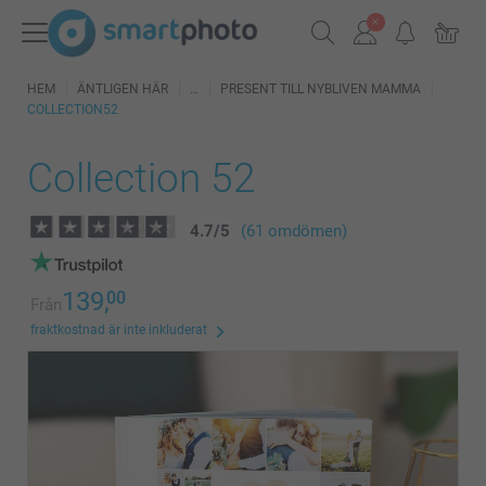
HEM
ÄNTLIGEN HÄR
PRESENT TILL NYBLIVEN MAMMA
COLLECTION52
Collection 52
4.7
/
5
(61 omdömen)
139,
00
Från
fraktkostnad är inte inkluderat