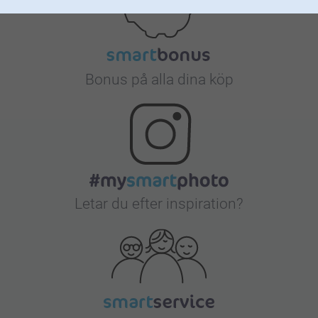
Bonus på alla dina köp
Letar du efter inspiration?