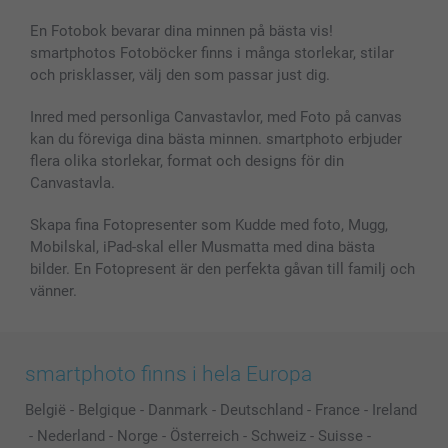
En Fotobok bevarar dina minnen på bästa vis!
smartphotos Fotoböcker finns i många storlekar, stilar
och prisklasser, välj den som passar just dig.
Inred med personliga Canvastavlor, med Foto på canvas
kan du föreviga dina bästa minnen. smartphoto erbjuder
flera olika storlekar, format och designs för din
Canvastavla.
Skapa fina Fotopresenter som Kudde med foto, Mugg,
Mobilskal, iPad-skal eller Musmatta med dina bästa
bilder. En Fotopresent är den perfekta gåvan till familj och
vänner.
smartphoto finns i hela Europa
België
-
Belgique
-
Danmark
-
Deutschland
-
France
-
Ireland
-
Nederland
-
Norge
-
Österreich
-
Schweiz
-
Suisse
-