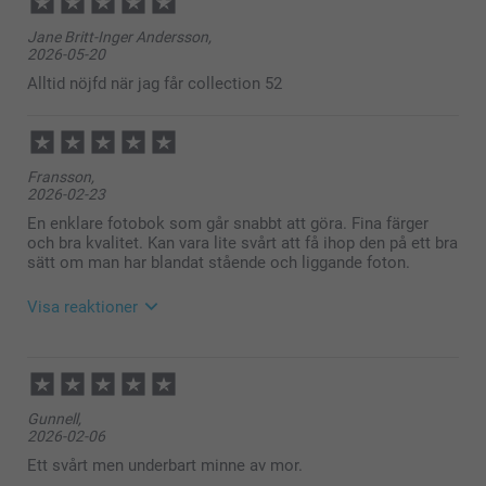
Jane Britt-Inger Andersson,
2026-05-20
Alltid nöjfd när jag får collection 52
Fransson,
2026-02-23
En enklare fotobok som går snabbt att göra. Fina färger
och bra kvalitet. Kan vara lite svårt att få ihop den på ett bra
sätt om man har blandat stående och liggande foton.
Visa reaktioner
2026-02-23
13:48
Hej Fransson,
Gunnell,
Stort tack för dina⭐️⭐️⭐️⭐️⭐️ och omdöme av våra
2026-02-06
fotohäften. Vi hoppas att du kommer att ha glädje av
den under en lång tid framöver! Tack för att du valt
Ett svårt men underbart minne av mor.
att beställa hos oss.