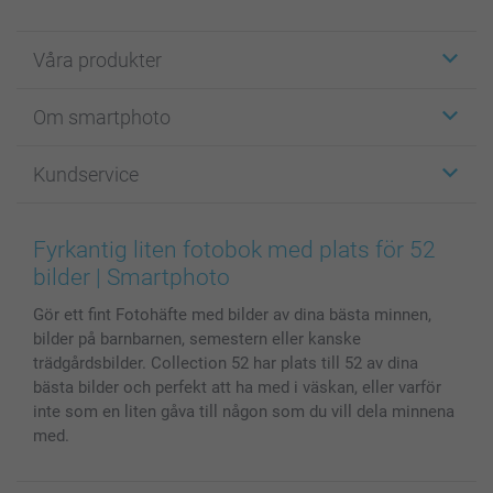
Våra produkter
Etiketter
Om smartphoto
Fotokort
Fotopresenter
Om smartphoto
Kundservice
Fotoböcker
För affiliates
Canvas & Väggdekoration
Allmän integritetspolicy
Kontakta oss & FAQ
Bilder, Fotoförstoring & Fotohäften
Cookie Policy
smartgaranti
Fyrkantig liten fotobok med plats för 52
Skal till Mobil & Surfplatta
Sitemap
smartbonus
bilder | Smartphoto
MyNameBook
Villkor och garantier
Priser & betalning
Gör ett fint Fotohäfte med bilder av dina bästa minnen,
Fotoalmanackor & Fotoagenda
Investor Relations
Status på beställningar
bilder på barnbarnen, semestern eller kanske
Fotoramar & Tillbehör
trädgårdsbilder. Collection 52 har plats till 52 av dina
Presentkort
bästa bilder och perfekt att ha med i väskan, eller varför
Alla fotoprodukter
inte som en liten gåva till någon som du vill dela minnena
med.