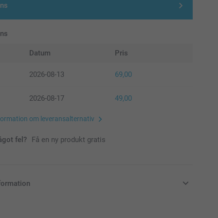
gns
ans
Datum
Pris
2026-08-13
69,00
2026-08-17
49,00
formation om leveransalternativ
ågot fel?
Få en ny produkt gratis
formation
i svenska kronor (SEK), inklusive moms och exklusive porto.