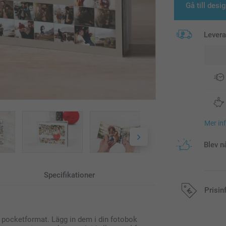
Gå till desi
Lever
Mer in
Blev n
Specifikationer
Prisin
 i pocketformat. Lägg in dem i din fotobok
Alla priser är 