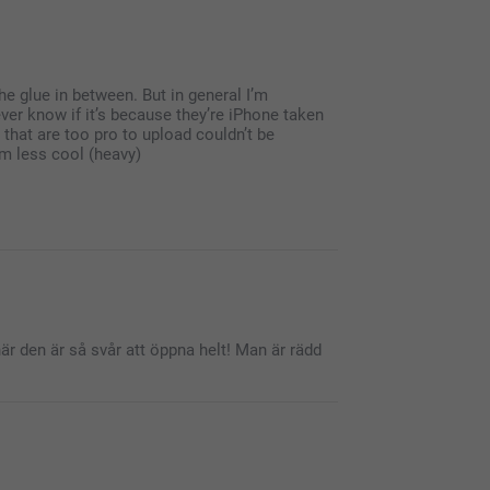
he glue in between. But in general I’m
never know if it’s because they’re iPhone taken
 that are too pro to upload couldn’t be
m less cool (heavy)
taking the time to share your feedback with us!
när den är så svår att öppna helt! Man är rädd
r album. We truly appreciate your comments
your feedback helps us improve.
e very welcome to contact us via
to see if there is anything we can help with.