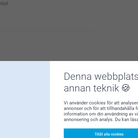
nöjd.
a vara smidigt, smart och skoj att beställa
 att du är nöjd med din beställning och vår
Denna webbplats
annan teknik
Vi använder cookies för att analyser
du är nöjd med våra produkter och service.
annonser och för att tillhandahålla 
information om din användning av vå
annonsering och analys. Du kan läs
Tillåt alla cookies