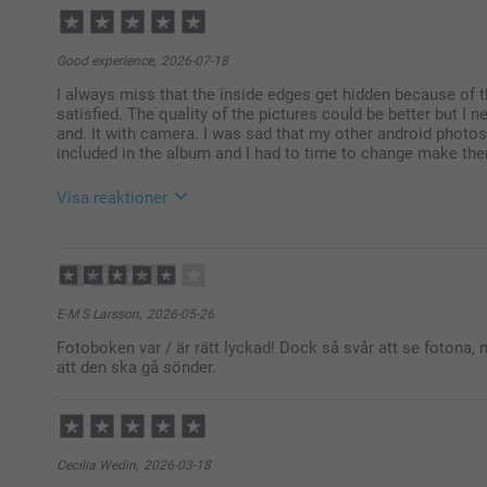
Good experience,
2026-07-18
I always miss that the inside edges get hidden because of t
satisfied. The quality of the pictures could be better but I 
and. It with camera. I was sad that my other android photos
included in the album and I had to time to change make the
Visa reaktioner
2026-07-22
11:20
Hi,
E-M S Larsson,
2026-05-26
Thank you so much for your five-star review and for 
Fotoboken var / är rätt lyckad! Dock så svår att se fotona, 
att den ska gå sönder.
We’re happy to hear that you are satisfied with you
regarding the image quality and upload options, as 
If you would like us to look further into this, you ar
https://www.smartphoto.se/faq, and we will be happy 
Cecilia Wedin,
2026-03-18