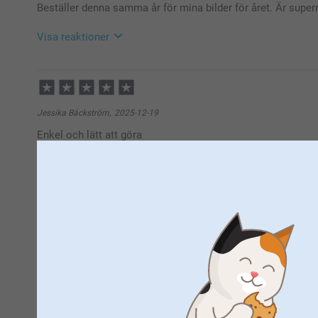
Warm regards,
Beställer denna samma år för mina bilder för året. Är super
Helene @smartphoto
Visa reaktioner
2026-03-20
12:59
Hej Cecilia,
Så härligt att läsa, tack för ditt fina omdöme. Det sk
Jessika Bäckström,
2025-12-19
fotoprodukter – med ett fint resultat. Det glädjer oss
Enkel och lätt att göra
service.
❤️-iga hälsningar
Miia @smartphoto
Visa reaktioner
2025-12-22
16:23
Hej
Tack för att du ger oss ⭐⭐⭐⭐⭐! Det glädjer oss att 
Henna Liljekvist,
2025-11-24
Mycket nöjd
🩵-liga hälsningar
Pernilla @smartphoto
Visa reaktioner