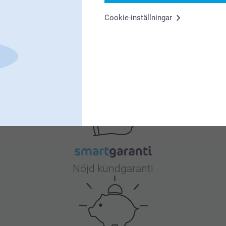
5
Cookie-inställningar
din beställning.
Varför
smartphoto
?
Nöjd kundgaranti