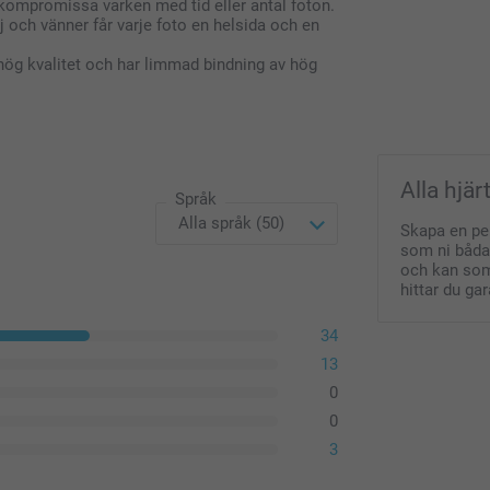
kompromissa varken med tid eller antal foton.
j och vänner får varje foto en helsida och en
 hög kvalitet och har limmad bindning av hög
Alla hjä
Språk
Skapa en per
som ni båda 
och kan som 
hittar du g
34
13
0
0
3