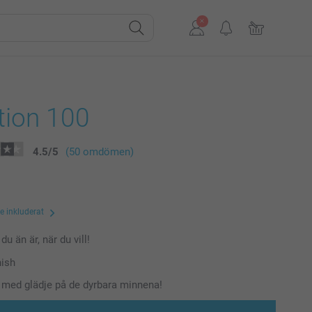
tion 100
4.5
/
5
(50 omdömen)
te inkluderat
du än är, när du vill!
nish
a med glädje på de dyrbara minnena!