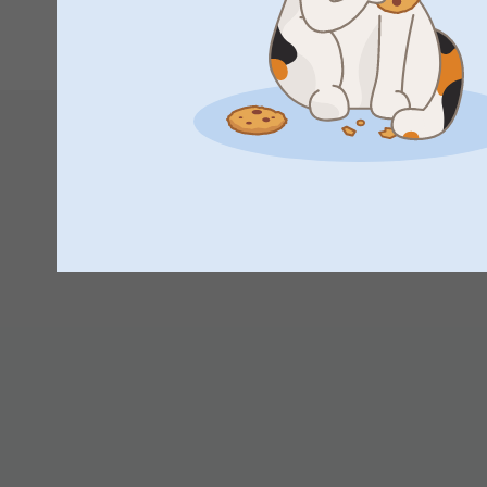
2025-11-25
1
2
3
4
08:35
Hej Henna,
Tack för ⭐️⭐️⭐⭐️⭐️! Det glädjer oss att du är nöjd med 
🩵-liga hälsningar
Pernilla@smartphoto