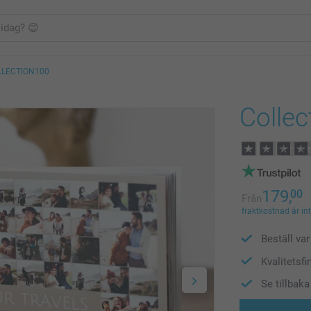
LLECTION100
Collec
179,
00
Från
fraktkostnad är in
Beställ var 
Kvalitetsfi
Se tillbak