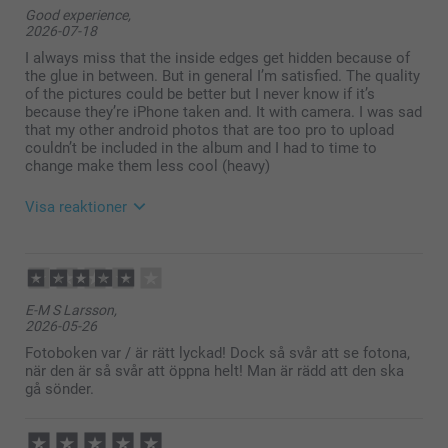
Good experience,
2026-07-18
I always miss that the inside edges get hidden because of
the glue in between. But in general I’m satisfied. The quality
of the pictures could be better but I never know if it’s
because they’re iPhone taken and. It with camera. I was sad
that my other android photos that are too pro to upload
couldn’t be included in the album and I had to time to
change make them less cool (heavy)
Visa reaktioner
2026-07-22
11:20
Hi,
E-M S Larsson,
2026-05-26
Thank you so much for your five-star review and for
taking the time to share your feedback with us!
Fotoboken var / är rätt lyckad! Dock så svår att se fotona,
när den är så svår att öppna helt! Man är rädd att den ska
We’re happy to hear that you are satisfied with your
gå sönder.
album. We truly appreciate your comments regarding
the image quality and upload options, as your
feedback helps us improve.