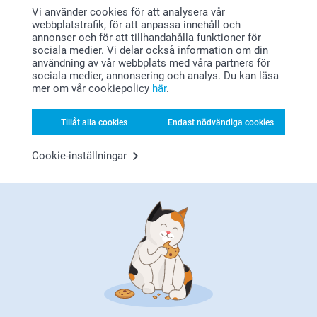
Mycket nöjd
Vi använder cookies för att analysera vår
🩵-liga hälsningar
webbplatstrafik, för att anpassa innehåll och
Pernilla @smartphoto
annonser och för att tillhandahålla funktioner för
Visa reaktioner
sociala medier. Vi delar också information om din
användning av vår webbplats med våra partners för
2025-11-25
sociala medier, annonsering och analys. Du kan läsa
08:35
mer om vår cookiepolicy
här
.
Hej Henna,
Visa mer
Tack för ⭐️⭐️⭐⭐️⭐️! Det glädjer oss att du är nöjd med
Tillåt alla cookies
Endast nödvändiga cookies
din beställning.
🩵-liga hälsningar
Pernilla@smartphoto
Cookie-inställningar
Varför
smartphoto
?