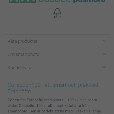
Våra produkter
Etiketter
Om smartphoto
Fotokort
Fotopresenter
Om smartphoto
Kundservice
Fotoböcker
För affiliates
Canvas & Väggdekoration
Allmän integritetspolicy
Kontakta oss & FAQ
Bilder, Fotoförstoring & Fotohäften
Cookie Policy
smartgaranti
Collection100 - ett smart och praktiskt
Skal till Mobil & Surfplatta
Sitemap
smartbonus
Fotohäfte
MyNameBook
Villkor och garantier
Priser & betalning
Gör ett fint Fotohäfte med plats till 100 av dina bästa
Fotoalmanackor & Fotoagenda
Investor Relations
Status på beställningar
bilder. Collection100 är ett smart Fotohäfte från
Fotoramar & Tillbehör
smartphoto. Den är perfekt att ha med i väskan eller ge