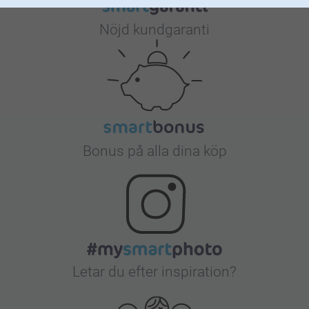
Nöjd kundgaranti
Bonus på alla dina köp
Letar du efter inspiration?