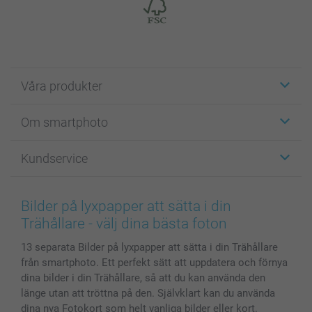
Våra produkter
Etiketter
Om smartphoto
Fotokort
Fotopresenter
Om smartphoto
Kundservice
Fotoböcker
För affiliates
Canvas & Väggdekoration
Allmän integritetspolicy
Kontakta oss & FAQ
Bilder, Fotoförstoring & Fotohäften
Cookie Policy
smartgaranti
Bilder på lyxpapper att sätta i din
Skal till Mobil & Surfplatta
Sitemap
smartbonus
Trähållare - välj dina bästa foton
MyNameBook
Villkor och garantier
Priser & betalning
13 separata Bilder på lyxpapper att sätta i din Trähållare
Fotoalmanackor & Fotoagenda
Investor Relations
Status på beställningar
från smartphoto. Ett perfekt sätt att uppdatera och förnya
Fotoramar & Tillbehör
dina bilder i din Trähållare, så att du kan använda den
Presentkort
länge utan att tröttna på den. Självklart kan du använda
Alla fotoprodukter
dina nya Fotokort som helt vanliga bilder eller kort.