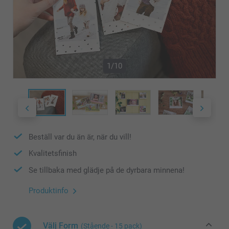
1/10
Beställ var du än är, när du vill!
Kvalitetsfinish
Se tillbaka med glädje på de dyrbara minnena!
Produktinfo
Välj Form
(Stående - 15 pack)