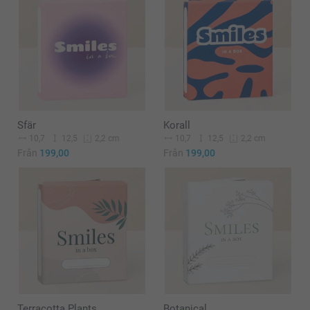
Sfär
Korall
10,7
12,5
10,7
12,5
2,2 cm
2,2 cm
Från
199,00
Från
199,00
Terracotta Plants
Botanical