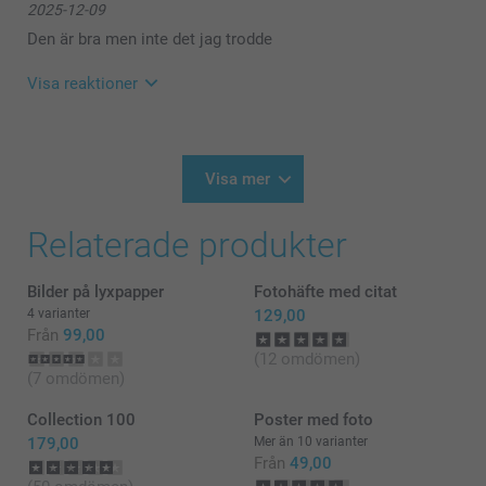
2025-12-09
“Bilder i box”. Tack för att du valt att beställa hos
oss.
Den är bra men inte det jag trodde
Ha en trevlig dag!
☀️-iga hälsningar
Visa reaktioner
Pernilla @smartphoto
2025-12-09
15:24
Hej Ulla,
Visa mer
Stort tack för ⭐️⭐️⭐️⭐️⭐️ och omdöme av våra Bilder i
Box - retrobilder.
Relaterade produkter
Tack för att du valt att beställa från oss. 💕
Varma hälsningar
Pernilla @smartphoto
Bilder på lyxpapper
Fotohäfte med citat
4 varianter
129,00
Från
99,00
(12 omdömen)
(7 omdömen)
Collection 100
Poster med foto
179,00
Mer än 10 varianter
Från
49,00