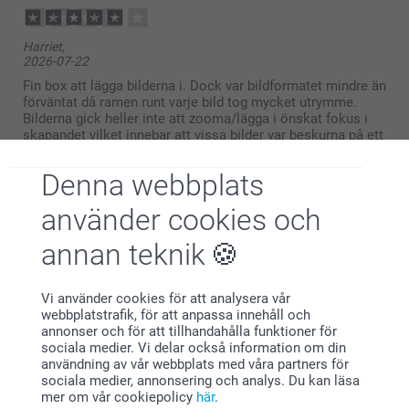
Harriet,
2026-07-22
Fin box att lägga bilderna i. Dock var bildformatet mindre än
förväntat då ramen runt varje bild tog mycket utrymme.
Bilderna gick heller inte att zooma/lägga i önskat fokus i
skapandet vilket innebar att vissa bilder var beskurna på ett
olyckligt sätt i tillverkningen.
Denna webbplats
Visa reaktioner
använder cookies och
2026-07-30
annan teknik
11:38
Hej Harriet,
Elisabet,
Tack för ditt omdöme och 4 stjärnor!
Vi använder cookies för att analysera vår
2026-04-22
Det ska gå att ändra fokus på bilderna, så du själv
webbplatstrafik, för att anpassa innehåll och
väljer vilken del av bilden som kommer med på
Fina kort med plats för text. Smart förvaring i box. Trevligt
annonser och för att tillhandahålla funktioner för
fotot.
att ge bort.
sociala medier. Vi delar också information om din
Kontakta oss gärna om du vill ha de felbeskurna
användning av vår webbplats med våra partners för
bilderna på nytt.
Visa reaktioner
sociala medier, annonsering och analys. Du kan läsa
mer om vår cookiepolicy
här
.
Varma hälsningar,