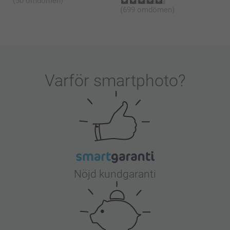
(50 omdömen)
(699 omdömen)
Varför
smartphoto
?
Nöjd kundgaranti