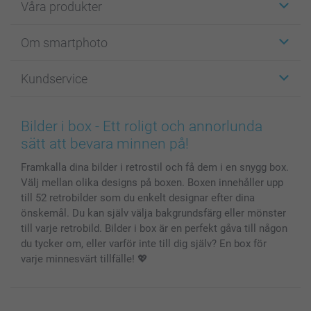
Våra produkter
Etiketter
Om smartphoto
Fotokort
Fotopresenter
Om smartphoto
Kundservice
Fotoböcker
För affiliates
Canvas & Väggdekoration
Allmän integritetspolicy
Kontakta oss & FAQ
Bilder, Fotoförstoring & Fotohäften
Cookie Policy
smartgaranti
Bilder i box - Ett roligt och annorlunda
Skal till Mobil & Surfplatta
Sitemap
smartbonus
sätt att bevara minnen på!
MyNameBook
Villkor och garantier
Priser & betalning
Framkalla dina bilder i retrostil och få dem i en snygg box.
Fotoalmanackor & Fotoagenda
Investor Relations
Status på beställningar
Välj mellan olika designs på boxen. Boxen innehåller upp
Fotoramar & Tillbehör
till 52 retrobilder som du enkelt designar efter dina
Presentkort
önskemål. Du kan själv välja bakgrundsfärg eller mönster
Alla fotoprodukter
till varje retrobild. Bilder i box är en perfekt gåva till någon
du tycker om, eller varför inte till dig själv? En box för
varje minnesvärt tillfälle! 💖