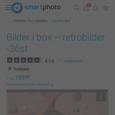
PRESENT TILL LÄRAREN
BILDER I BOX
Bilder i box – retrobilder
-36st
4.7
/
5
(71 omdömen)
199,
00
Från
fraktkostnad är inte inkluderat