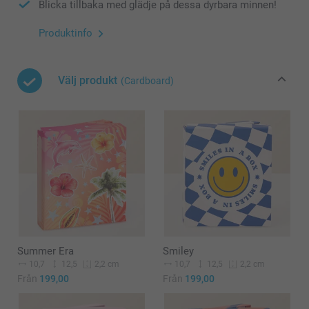
Blicka tillbaka med glädje på dessa dyrbara minnen!
Produktinfo
Välj produkt
(Cardboard)
Summer Era
Smiley
10,7
12,5
10,7
12,5
2,2 cm
2,2 cm
Från
199,00
Från
199,00