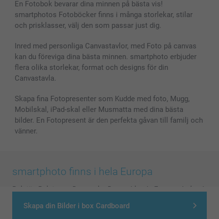
En Fotobok bevarar dina minnen på bästa vis!
smartphotos Fotoböcker finns i många storlekar, stilar
och prisklasser, välj den som passar just dig.
Inred med personliga Canvastavlor, med Foto på canvas
kan du föreviga dina bästa minnen. smartphoto erbjuder
flera olika storlekar, format och designs för din
Canvastavla.
Skapa fina Fotopresenter som Kudde med foto, Mugg,
Mobilskal, iPad-skal eller Musmatta med dina bästa
bilder. En Fotopresent är den perfekta gåvan till familj och
vänner.
smartphoto finns i hela Europa
België
-
Belgique
-
Danmark
-
Deutschland
-
France
-
Ireland
-
Nederland
-
Norge
-
Österreich
-
Schweiz
-
Suisse
-
Skapa din Bilder i box Cardboard
Switzerland
-
Suomi
-
Sverige
-
United Kingdom
-