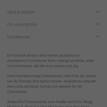
Våra produkter
Etiketter
Om smartphoto
Fotokort
Fotopresenter
Om smartphoto
Kundservice
Fotoböcker
För affiliates
Canvas & Väggdekoration
Allmän integritetspolicy
Kontakta oss & FAQ
Bilder, Fotoförstoring & Fotohäften
Cookie Policy
smartgaranti
En Fotobok bevarar dina minnen på bästa vis!
Skal till Mobil & Surfplatta
Sitemap
smartbonus
smartphotos Fotoböcker finns i många storlekar, stilar
MyNameBook
Villkor och garantier
Priser & betalning
och prisklasser, välj den som passar just dig.
Fotoalmanackor & Fotoagenda
Investor Relations
Status på beställningar
Fotoramar & Tillbehör
Inred med personliga Canvastavlor, med Foto på canvas
kan du föreviga dina bästa minnen. smartphoto erbjuder
Presentkort
flera olika storlekar, format och designs för din
Alla fotoprodukter
Canvastavla.
Skapa fina Fotopresenter som Kudde med foto, Mugg,