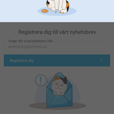
Förstklassig kundservice
Registrera dig till vårt nyhetsbrev
Ange din e-postadress här
Registrera dig