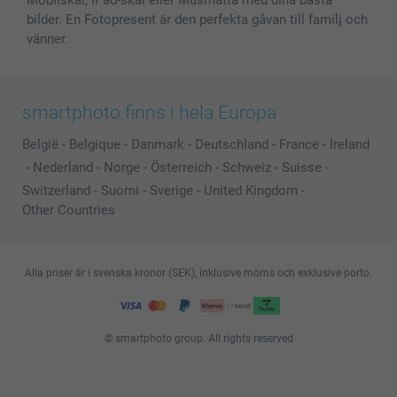
Mobilskal, iPad-skal eller Musmatta med dina bästa
bilder. En Fotopresent är den perfekta gåvan till familj och
vänner.
smartphoto finns i hela Europa
België
-
Belgique
-
Danmark
-
Deutschland
-
France
-
Ireland
-
Nederland
-
Norge
-
Österreich
-
Schweiz
-
Suisse
-
Switzerland
-
Suomi
-
Sverige
-
United Kingdom
-
Other Countries
Alla priser är i svenska kronor (SEK), inklusive moms och exklusive porto.
© smartphoto group. All rights reserved