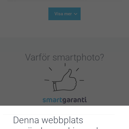
Visa mer
Varför
smartphoto
?
Nöjd kundgaranti
Denna webbplats