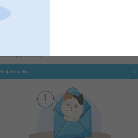
Förstklassig kundservice
Registrera dig till vårt nyhetsbrev
nge din e-postadress här
Registrera dig