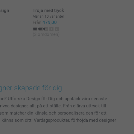
esign
Tröja med tryck
Mer än 10 varianter
Från
479,00
(3 omdömen)
gner skapade för dig
tion? Utforska Design för Dig och upptäck våra senaste
vna designer, allt på ett ställe. Från djärva uttryck till
l som matchar din känsla och personalisera den för att
 känns som ditt. Vardagsprodukter, förhöjda med designer