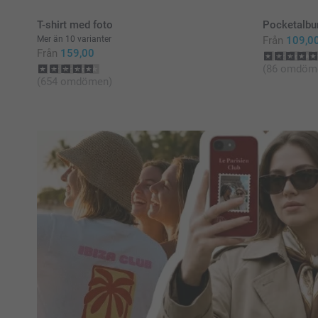
T-shirt med foto
Pocketalb
Mer än 10 varianter
Från
109,0
Från
159,00
(86 omdöm
(654 omdömen)