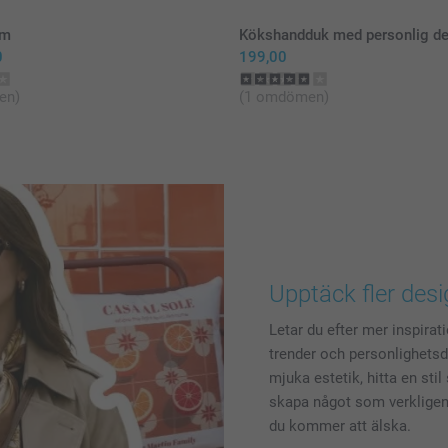
um
Kökshandduk med personlig d
0
199,00
en)
(1 omdömen)
Upptäck fler desi
Letar du efter mer inspira
trender och personlighetsdri
mjuka estetik, hitta en sti
skapa något som verkligen
du kommer att älska.